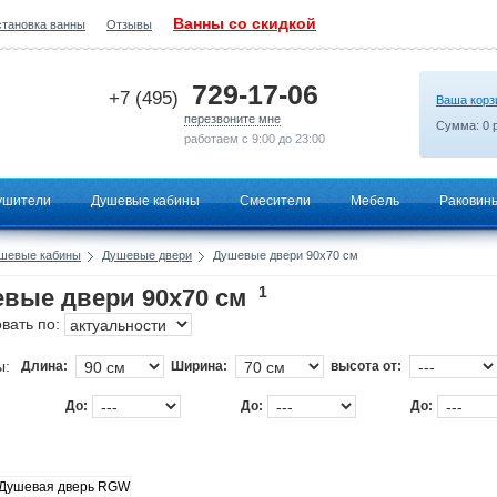
Ванны со скидкой
становка ванны
Отзывы
2026-06-25 23:59:08
729-17-06
+7 (495)
Ваша корз
перезвоните мне
Сумма:
0
р
работаем с 9:00 до 23:00
ушители
Душевые кабины
Смесители
Мебель
Раковин
шевые кабины
Душевые двери
Душевые двери 90х70 см
1
вые двери 90х70 см
вать по:
ы:
Длина:
Ширина:
высота от:
До:
До:
До: