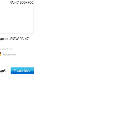
дверь RGW РА-47
х70х185
Германия
руб.
Подробнее