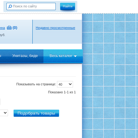
(
0
)
ина
Недавно просмотренные
уб.
ы
Унитазы, биде
Весь каталог
Показывать на странице:
Показано 1-1 из 1