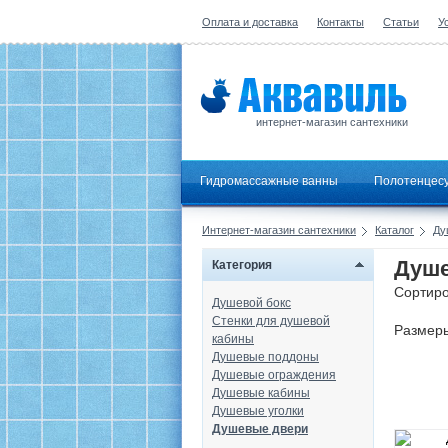
Оплата и доставка
Контакты
Статьи
У
интернет-магазин сантехники
Гидромассажные ванны
Полотенцес
Интернет-магазин сантехники
Каталог
Ду
Душе
Категория
Сортиро
Душевой бокс
Стенки для душевой
Размер
кабины
Душевые поддоны
Душевые ограждения
Душевые кабины
Душевые уголки
Душевые двери