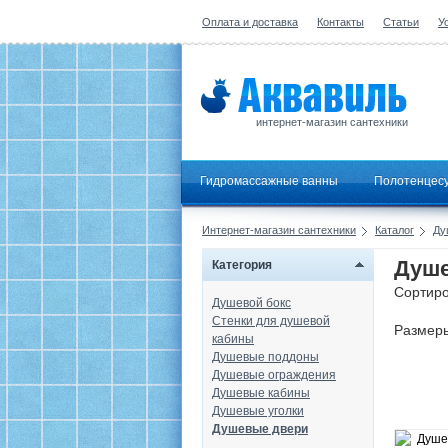
Оплата и доставка
Контакты
Статьи
У
интернет-магазин сантехники
Гидромассажные ванны
Полотенцес
Интернет-магазин сантехники
Каталог
Ду
Душ
Категория
Сортиро
Душевой бокс
Стенки для душевой
Размер
кабины
Душевые поддоны
Душевые ограждения
Душевые кабины
Душевые уголки
Душевые двери