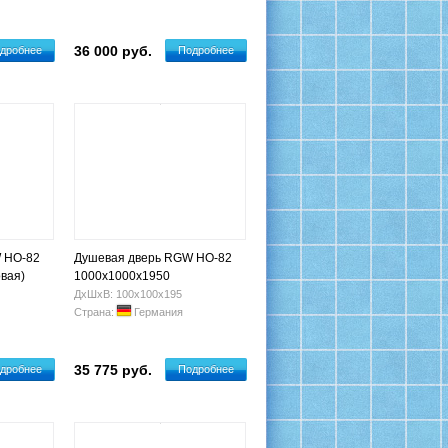
36 000 руб.
дробнее
Подробнее
 HO-82
Душевая дверь RGW HO-82
вая)
1000x1000х1950
(Прозрачная)
ДхШхВ: 100х100х195
Страна:
Германия
35 775 руб.
дробнее
Подробнее