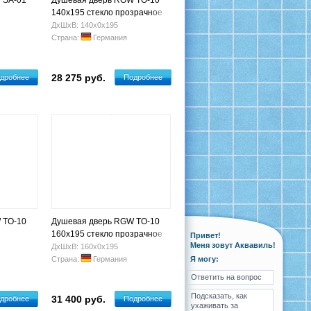
 SA-01
Душевая дверь RGW TO-10
140x195 стекло прозрачное
ДхШхВ: 140х0х195
Страна:
Германия
28 275 руб.
дробнее
Подробнее
 TO-10
Душевая дверь RGW TO-10
160х195 стекло прозрачное
Привет!
Меня зовут Аквавиль!
ДхШхВ: 160х0х195
Страна:
Германия
Я могу:
Ответить на вопрос
Подсказать, как
31 400 руб.
дробнее
Подробнее
ухаживать за