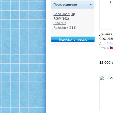
Производители
Good Door (10)
RGW (162)
Riho (11)
Roltechnik (314)
Душевая 
CDO1/750 
ДхШхВ: 0х
Страна:
12 000 