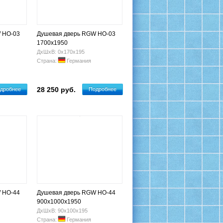
 HO-03
Душевая дверь RGW HO-03
1700x1950
ДхШхВ: 0х170х195
Страна:
Германия
28 250 руб.
дробнее
Подробнее
 HO-44
Душевая дверь RGW HO-44
900x1000х1950
ДхШхВ: 90х100х195
Страна:
Германия