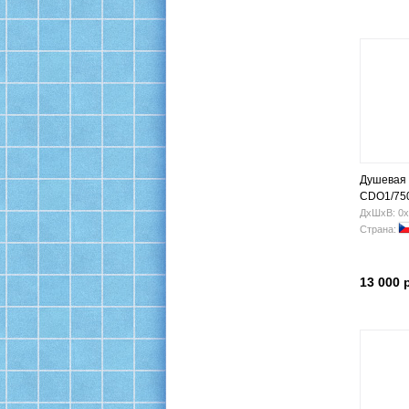
Душевая 
CDO1/750 
ДхШхВ: 0х
Страна:
13 000 