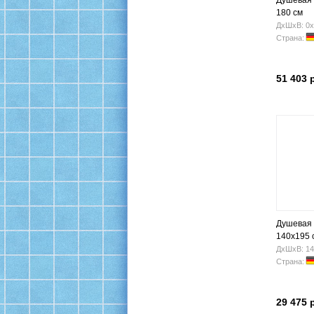
Душевая
180 см
ДхШхВ: 0х
Страна:
51 403 
Душевая
140x195 
ДхШхВ: 14
Страна:
29 475 