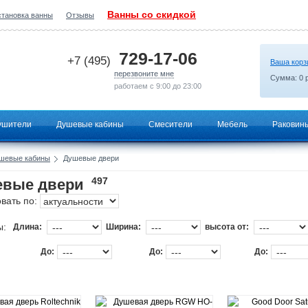
Ванны со скидкой
становка ванны
Отзывы
2026-06-18 11:00:01
729-17-06
+7 (495)
Ваша корз
перезвоните мне
Сумма:
0
р
работаем с 9:00 до 23:00
ушители
Душевые кабины
Смесители
Мебель
Раковин
шевые кабины
Душевые двери
497
евые двери
вать по:
ы:
Длина:
Ширина:
высота от:
До:
До:
До: