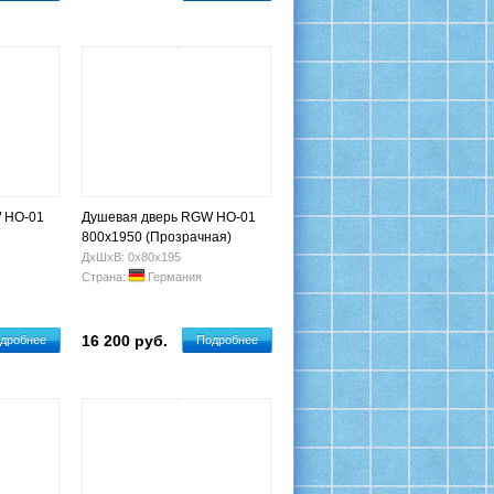
 HO-01
Душевая дверь RGW HO-01
800x1950 (Прозрачная)
ДхШхВ: 0х80х195
Страна:
Германия
16 200 руб.
дробнее
Подробнее