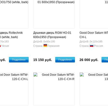
дверь Roltechnik
Душевая дверь RGW HO-01
Good Door Saturn W
(white, bark)
600x1950 (Прозрачная)
CH-L
76х183
ДхШхВ: 0х60х195
ДхШхВ: 0х110х185
Чехия
Страна:
Германия
Страна:
Россия
руб.
15 150 руб.
26 000 руб.
Подробнее
Подробнее
По