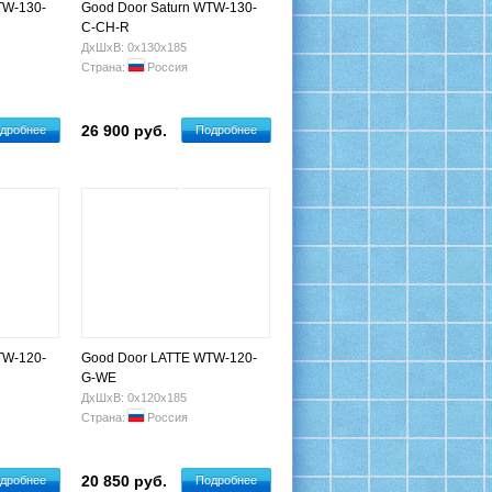
TW-130-
Good Door Saturn WTW-130-
C-CH-R
ДхШхВ: 0х130х185
Страна:
Россия
26 900 руб.
дробнее
Подробнее
TW-120-
Good Door LATTE WTW-120-
G-WE
ДхШхВ: 0х120х185
Страна:
Россия
20 850 руб.
дробнее
Подробнее