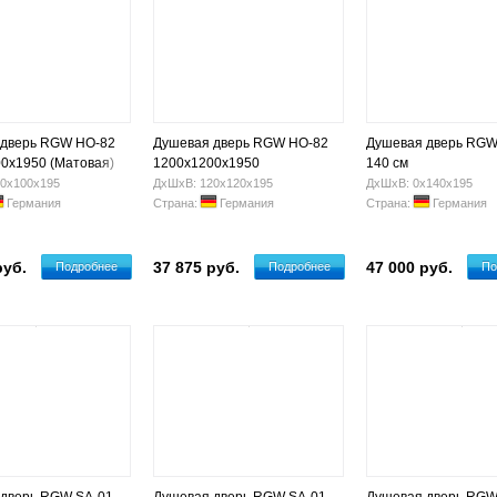
 дверь RGW HO-82
Душевая дверь RGW HO-82
Душевая дверь RGW
0х1950 (Матовая)
1200x1200х1950
140 см
(Прозрачная)
0х100х195
ДхШхВ: 120х120х195
ДхШхВ: 0х140х195
Германия
Страна:
Германия
Страна:
Германия
руб.
37 875 руб.
47 000 руб.
Подробнее
Подробнее
По