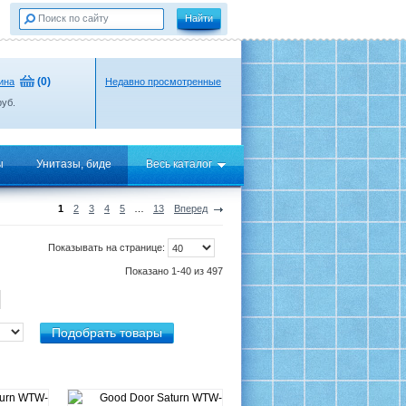
(
0
)
ина
Недавно просмотренные
уб.
ы
Унитазы, биде
Весь каталог
1
2
3
4
5
…
13
Вперед
Показывать на странице:
Показано 1-40 из 497