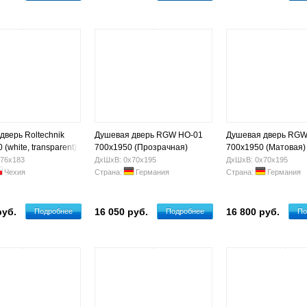
дверь Roltechnik
Душевая дверь RGW HO-01
Душевая дверь RGW
(white, transparent)
700x1950 (Прозрачная)
700x1950 (Матовая)
76х183
ДхШхВ: 0х70х195
ДхШхВ: 0х70х195
Чехия
Страна:
Германия
Страна:
Германия
руб.
16 050 руб.
16 800 руб.
Подробнее
Подробнее
По