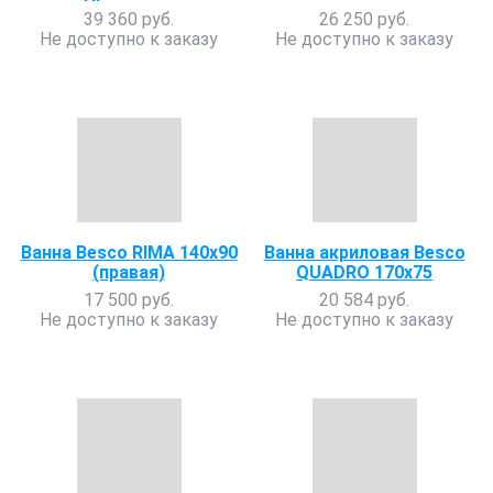
39 360 руб.
26 250 руб.
Не доступно к заказу
Не доступно к заказу
Ванна Besco RIMA 140х90
Ванна акриловая Besco
(правая)
QUADRO 170х75
17 500 руб.
20 584 руб.
Не доступно к заказу
Не доступно к заказу