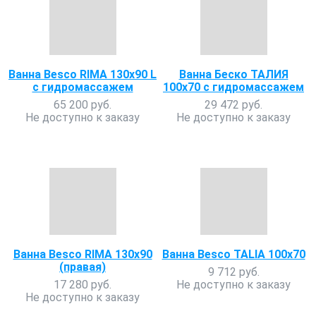
Ванна Besco RIMA 130х90 L
Ванна Беско ТАЛИЯ
с гидромассажем
100х70 с гидромассажем
65 200 руб.
29 472 руб.
Не доступно к заказу
Не доступно к заказу
Ванна Besco RIMA 130х90
Ванна Besco TALIA 100x70
(правая)
9 712 руб.
17 280 руб.
Не доступно к заказу
Не доступно к заказу