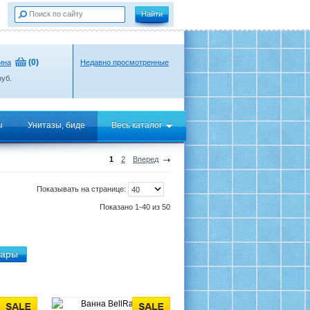
(
0
)
ина
Недавно просмотренные
уб.
ы
Унитазы, биде
Весь каталог
1
2
Вперед
Показывать на странице:
Показано 1-40 из 50