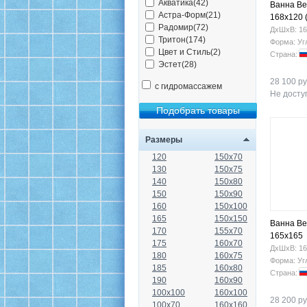
Акватика(42)
Ванна Be
Астра-Форм(21)
168х120 
Радомир(72)
ДхШхВ: 16
Тритон(174)
Форма: Уг
Цвет и Стиль(2)
Страна:
Эстет(28)
28 100 ру
с гидромассажем
Не доступ
Размеры
120
150x70
130
150x75
140
150x80
150
150x90
160
150x100
165
150x150
Ванна Be
170
155x70
165х165
175
160x70
ДхШхВ: 16
180
160x75
Форма: Уг
185
160x80
Страна:
190
160x90
100x100
160x100
28 200 ру
100x70
160x160