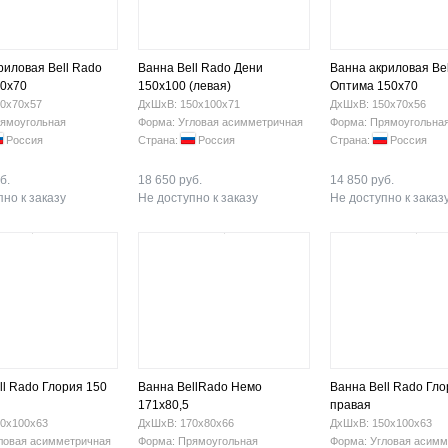
риловая Bell Rado
Ванна Bell Rado Дени
Ванна акриловая Be
0x70
150х100 (левая)
Оптима 150х70
0х70х57
ДхШхВ: 150х100х71
ДхШхВ: 150х70х56
ямоугольная
Форма: Угловая асимметричная
Форма: Прямоугольна
Россия
Страна:
Россия
Страна:
Россия
б.
18 650 руб.
14 850 руб.
но к заказу
Не доступно к заказу
Не доступно к заказ
ll Rado Глория 150
Ванна BellRado Немо
Ванна Bell Rado Гло
171х80,5
правая
0х100х63
ДхШхВ: 170х80х66
ДхШхВ: 150х100х63
ловая асимметричная
Форма: Прямоугольная
Форма: Угловая асимм