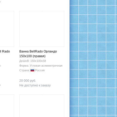
у
ll Rado
Ванна BellRado Орландо
150х100 (правая)
ДхШхВ: 150х100х58
я
Форма: Угловая асимметричная
Страна:
Россия
20 000 руб.
у
Не доступно к заказу