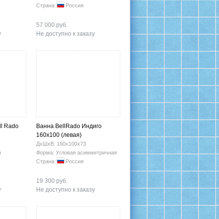
Страна:
Россия
57 000 руб.
у
Не доступно к заказу
ll Rado
Ванна BellRado Индиго
160х100 (левая)
ДхШхВ: 160х100х73
я
Форма: Угловая асимметричная
Страна:
Россия
19 300 руб.
у
Не доступно к заказу