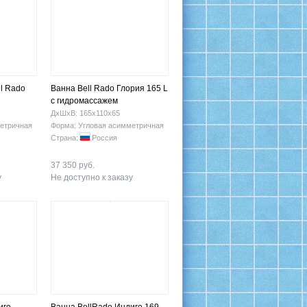
l Rado
Ванна Bell Rado Глория 165 L
с гидромассажем
ДхШхВ: 165х110х65
етричная
Форма: Угловая асимметричная
Страна:
Россия
37 350 руб.
у
Не доступно к заказу