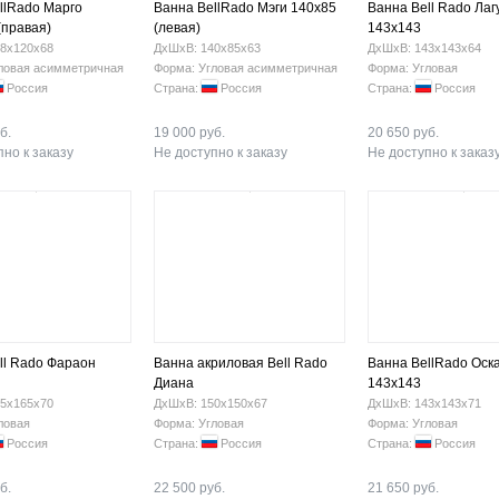
llRado Марго
Ванна BellRado Мэги 140х85
Ванна Bell Rado Лаг
(правая)
(левая)
143х143
8х120х68
ДхШхВ: 140х85х63
ДхШхВ: 143х143х64
ловая асимметричная
Форма: Угловая асимметричная
Форма: Угловая
Россия
Страна:
Россия
Страна:
Россия
б.
19 000 руб.
20 650 руб.
но к заказу
Не доступно к заказу
Не доступно к заказ
ll Rado Фараон
Ванна акриловая Bell Rado
Ванна BellRado Оск
Диана
143х143
5х165х70
ДхШхВ: 150х150х67
ДхШхВ: 143х143х71
ловая
Форма: Угловая
Форма: Угловая
Россия
Страна:
Россия
Страна:
Россия
б.
22 500 руб.
21 650 руб.