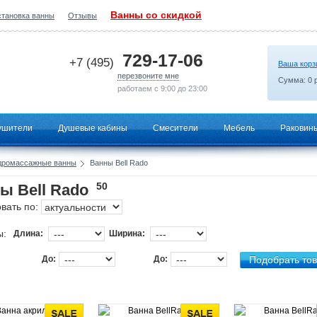
Ванны со скидкой
становка ванны
Отзывы
2026-06-19 14:11:20
729-17-06
+7 (495)
Ваша корз
перезвоните мне
Сумма:
0
р
работаем с 9:00 до 23:00
ушители
Душевые кабины
Смесители
Мебель
Раковин
дромассажные ванны
Ванны Bell Rado
50
ы Bell Rado
вать по:
ы:
Длина:
Ширина:
До:
До: