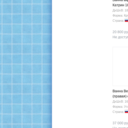
Ванна ак
Катрин 1
ДхШхВ: 18
Форма: Кр
Страна:
20 800 ру
Не доступ
Ванна Be
(правая)
ДхШхВ: 16
Форма: Уг
Страна:
37 000 ру