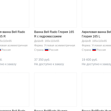
я ванна Bell Rado
Ванна Bell Rado Глория 165
Акриловая ванна Bel
65 R
R с гидромассажем
Глория 165 L
5х110х65
ДхШхВ: 165х110х65
ДхШхВ: 165х110х65
ловая асимметричная
Форма: Угловая асимметричная
Форма: Угловая асимм
Россия
Страна:
Россия
Страна:
Россия
б.
37 350 руб.
19 400 руб.
но к заказу
Не доступно к заказу
Не доступно к заказ