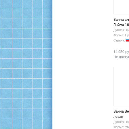
Ванна ак
Лайма 16
ДхШхВ: 16
Форма: Пр
Страна:
14 950 ру
Не доступ
Ванна Be
левая
ДхШхВ: 15
Форма: Уг