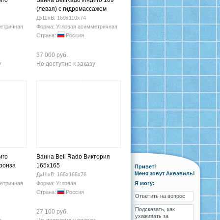
иго
Ванна BellRado Индиго 169
(левая) с гидромассажем
ДхШхВ: 169х110х74
етричная
Форма: Угловая асимметричная
Страна:
Россия
37 000 руб.
у
Не доступно к заказу
иго
Ванна Bell Rado Виктория
бронза
165х165
Привет!
Меня зовут Аквавиль!
ДхШхВ: 165х165х76
етричная
Форма: Угловая
Я могу:
Страна:
Россия
Ответить на вопрос
Подсказать, как
27 100 руб.
ухаживать за