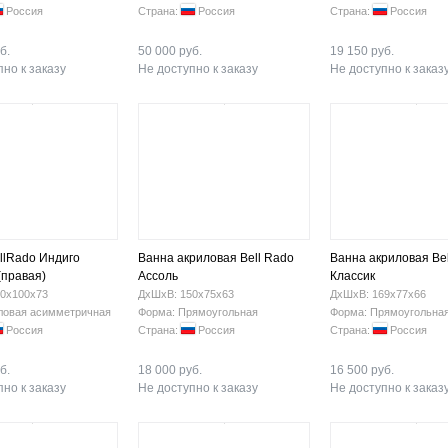
Россия
Страна:
Россия
Страна:
Россия
б.
50 000 руб.
19 150 руб.
но к заказу
Не доступно к заказу
Не доступно к заказ
llRado Индиго
Ванна акриловая Bell Rado
Ванна акриловая Be
(правая)
Ассоль
Классик
0х100х73
ДхШхВ: 150х75х63
ДхШхВ: 169х77х66
ловая асимметричная
Форма: Прямоугольная
Форма: Прямоугольна
Россия
Страна:
Россия
Страна:
Россия
б.
18 000 руб.
16 500 руб.
но к заказу
Не доступно к заказу
Не доступно к заказ