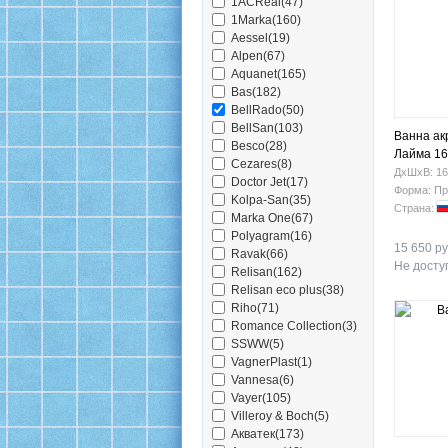
1ACReal(47)
1Marka(160)
Aessel(19)
Alpen(67)
Aquanet(165)
Bas(182)
BellRado(50)
BellSan(103)
Ванна ак
Besco(28)
Лайма 16
Cezares(8)
ДхШхВ: 16
Doctor Jet(17)
Форма: Пр
Kolpa-San(35)
Страна:
Marka One(67)
Polyagram(16)
15 650 ру
Ravak(66)
Не доступ
Relisan(162)
Relisan eco plus(38)
Riho(71)
Romance Collection(3)
SSWW(5)
VagnerPlast(1)
Vannesa(6)
Vayer(105)
Villeroy & Boch(5)
Акватек(173)