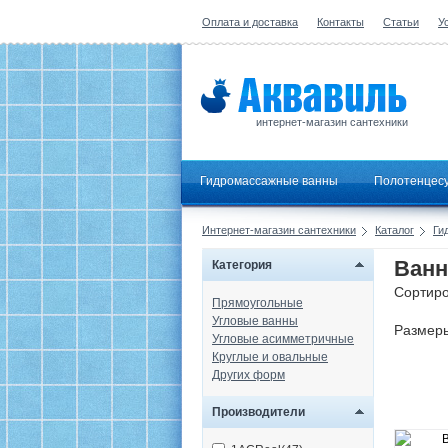
Оплата и доставка
Контакты
Статьи
У
интернет-магазин сантехники
Гидромассажные ванны
Полотенцес
Интернет-магазин сантехники
Каталог
Ги
Ванн
Категория
Сортиро
Прямоугольные
Угловые ванны
Размер
Угловые асимметричные
Круглые и овальные
Других форм
Производители