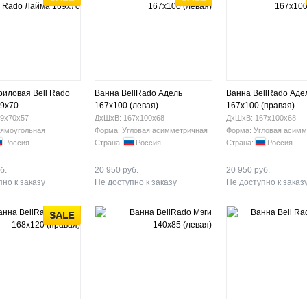
риловая Bell Rado
Ванна BellRado Адель
Ванна BellRado Аде
9x70
167х100 (левая)
167х100 (правая)
9х70х57
ДхШхВ: 167х100х68
ДхШхВ: 167х100х68
ямоугольная
Форма: Угловая асимметричная
Форма: Угловая асимм
Россия
Страна:
Россия
Страна:
Россия
б.
20 950 руб.
20 950 руб.
но к заказу
Не доступно к заказу
Не доступно к заказ