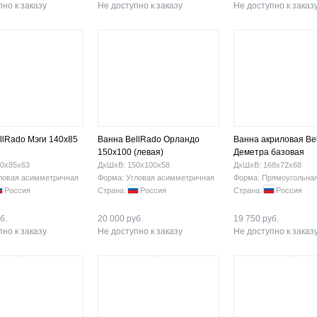
но к заказу
Не доступно к заказу
Не доступно к заказ
llRado Мэги 140х85
Ванна BellRado Орландо
Ванна акриловая Be
150х100 (левая)
Деметра базовая
0х85х63
ДхШхВ: 150х100х58
ДхШхВ: 168х72х68
ловая асимметричная
Форма: Угловая асимметричная
Форма: Прямоугольна
Россия
Страна:
Россия
Страна:
Россия
б.
20 000 руб.
19 750 руб.
но к заказу
Не доступно к заказу
Не доступно к заказ