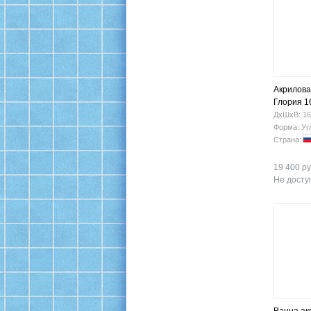
Акрилова
Глория 1
ДхШхВ: 16
Форма: Уг
Страна:
19 400 ру
Не доступ