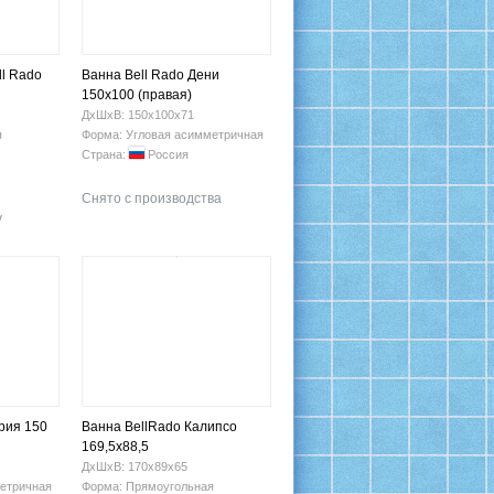
ll Rado
Ванна Bell Rado Дени
150х100 (правая)
ДхШхВ: 150х100х71
я
Форма: Угловая асимметричная
Страна:
Россия
Снято с производства
у
рия 150
Ванна BellRado Калипсо
169,5х88,5
ДхШхВ: 170х89х65
етричная
Форма: Прямоугольная