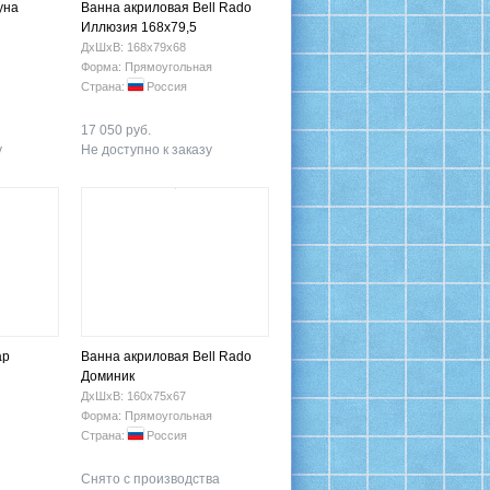
уна
Ванна акриловая Bell Rado
Иллюзия 168х79,5
ДхШхВ: 168х79х68
Форма: Прямоугольная
Страна:
Россия
17 050 руб.
у
Не доступно к заказу
ар
Ванна акриловая Bell Rado
Доминик
ДхШхВ: 160х75х67
Форма: Прямоугольная
Страна:
Россия
Снято с производства