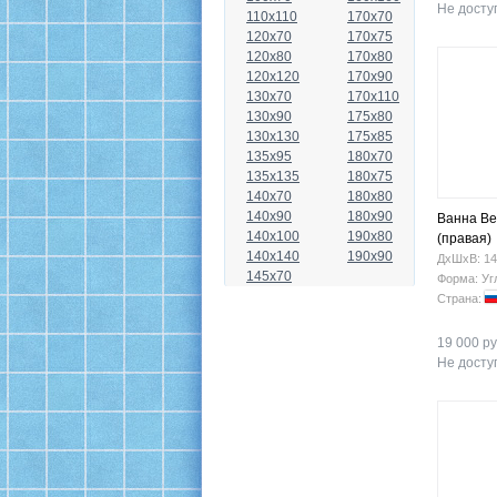
Не доступ
110x110
170x70
120x70
170x75
120x80
170x80
120x120
170x90
130x70
170x110
130x90
175x80
130x130
175x85
135x95
180x70
135x135
180x75
140x70
180x80
140x90
180x90
Ванна Be
140x100
190x80
(правая)
140x140
190x90
ДхШхВ: 14
145x70
Форма: Уг
Страна:
19 000 ру
Не доступ