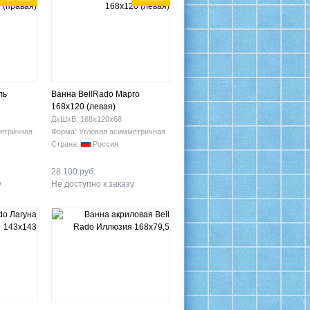
ль
Ванна BellRado Марго
168х120 (левая)
ДхШхВ: 168х120х68
етричная
Форма: Угловая асимметричная
Страна:
Россия
28 100 руб.
у
Не доступно к заказу