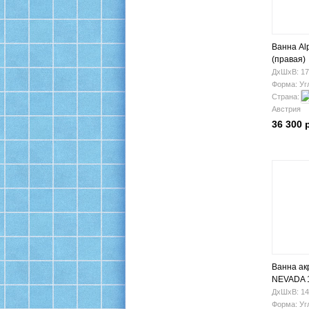
Ванна Al
(правая)
ДхШхВ: 17
Форма: Уг
Страна:
Австрия
36 300 
Ванна ак
NEVADA 
ДхШхВ: 14
Форма: Уг