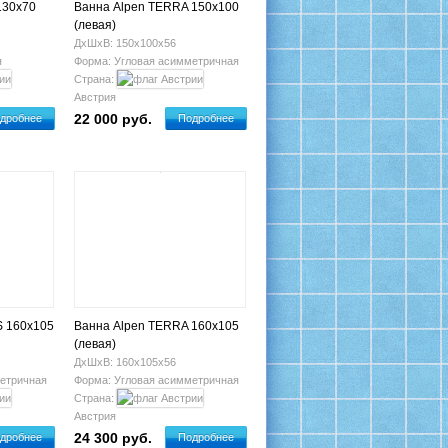
130x70
Ванна Alpen TERRA 150x100
(левая)
ДхШхВ: 150х100х56
я
Форма: Угловая асимметричная
Страна:
Австрия
22 000 руб.
дробнее
Подробнее
S 160x105
Ванна Alpen TERRA 160x105
(левая)
ДхШхВ: 160х105х56
етричная
Форма: Угловая асимметричная
Страна:
Австрия
24 300 руб.
дробнее
Подробнее