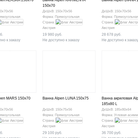
pen ALASKA 150x70
Ванна Alpen KARMENTA
Ванна Alpen DIANA 
150x70
0х70х56
ДхШхВ: 150х70х56
ДхШхВ: 150х70х56
ямоугольная
Форма: Прямоугольная
Форма: Прямоугольна
Страна:
Страна:
Австрия
Австрия
б.
19 980 руб.
28 678 руб.
но к заказу
Не доступно к заказу
Не доступно к заказ
pen MARS 150x70
Ванна Alpen LUNA 150x75
Ванна акриловая Al
185x80 L
0х70х56
ДхШхВ: 150х75х56
ДхШхВ: 185х80х64
ямоугольная
Форма: Прямоугольная
Форма: Угловая асимм
Страна:
Страна:
Австрия
Австрия
б.
29 100 руб.
36 700 руб.