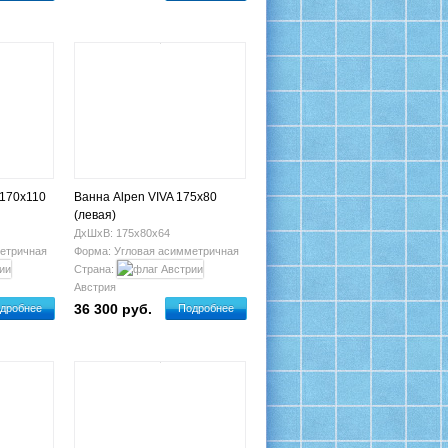
 170x110
Ванна Alpen VIVA 175x80
(левая)
ДхШхВ: 175х80х64
етричная
Форма: Угловая асимметричная
Страна:
Австрия
36 300 руб.
дробнее
Подробнее