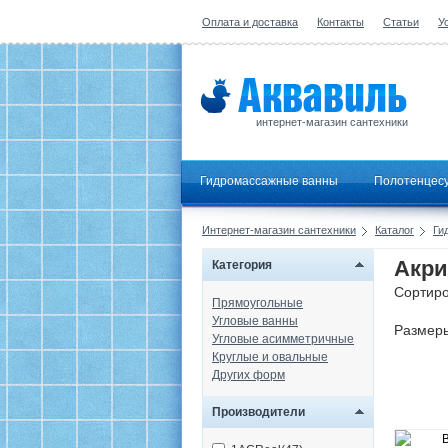
Оплата и доставка
Контакты
Статьи
У
интернет-магазин сантехники
Гидромассажные ванны
Полотенцес
Интернет-магазин сантехники
Каталог
Ги
Акри
Категория
Сортиро
Прямоугольные
Угловые ванны
Размер
Угловые асимметричные
Круглые и овальные
Других форм
Производители