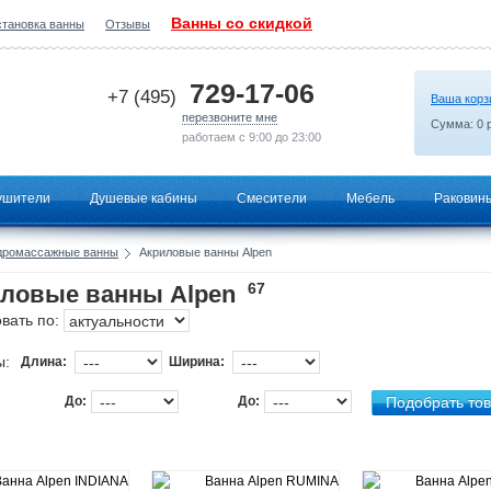
Ванны со скидкой
становка ванны
Отзывы
2026-06-19 14:11:21
729-17-06
+7 (495)
Ваша корз
перезвоните мне
Сумма:
0
р
работаем с 9:00 до 23:00
ушители
Душевые кабины
Смесители
Мебель
Раковин
дромассажные ванны
Акриловые ванны Alpen
67
ловые ванны Alpen
вать по:
ы:
Длина:
Ширина:
До:
До: