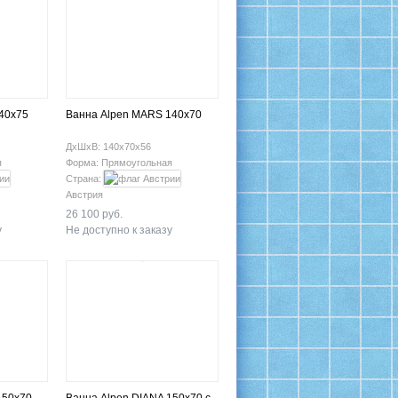
40x75
Ванна Alpen MARS 140x70
ДхШхВ: 140х70х56
я
Форма: Прямоугольная
Страна:
Австрия
26 100 руб.
у
Не доступно к заказу