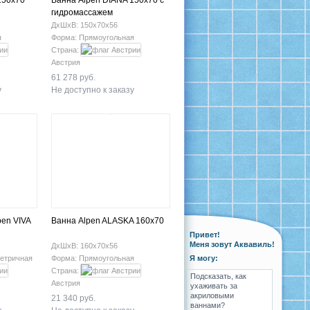
150x70
Ванна Alpen DIANA 150x70 с
гидромассажем
ДхШхВ: 150х70х56
я
Форма: Прямоугольная
Страна:
Австрия
61 278 руб.
у
Не доступно к заказу
pen VIVA
Ванна Alpen ALASKA 160x70
Привет!
Меня зовут Аквавиль!
ДхШхВ: 160х70х56
етричная
Форма: Прямоугольная
Я могу:
Страна:
Подсказать, как
Австрия
ухаживать за
акриловыми
21 340 руб.
ваннами?