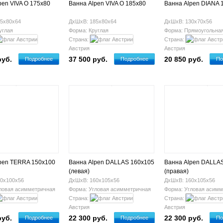
pen VIVA O 175x80
Ванна Alpen VIVA O 185x80
Ванна Alpen DIANA 
5х80х64
ДхШхВ: 185х80х64
ДхШхВ: 130х70х56
углая
Форма: Круглая
Форма: Прямоугольна
Страна:
Страна:
Австрия
Австрия
руб.
37 500 руб.
20 850 руб.
Подробнее
Подробнее
По
pen TERRA 150x100
Ванна Alpen DALLAS 160x105
Ванна Alpen DALLA
(левая)
(правая)
0х100х56
ДхШхВ: 160х105х56
ДхШхВ: 160х105х56
ловая асимметричная
Форма: Угловая асимметричная
Форма: Угловая асимм
Страна:
Страна:
Австрия
Австрия
руб.
22 300 руб.
22 300 руб.
Подробнее
Подробнее
По