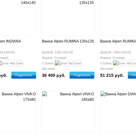
pen INDIANA
Ванна Alpen RUMINA 135x135
Ванна Alpen RUMIN
0х140х56
ДхШхВ: 135х135х56
ДхШхВ: 140х140х56
ловая
Форма: Угловая
Форма: Угловая
Страна:
Страна:
Австрия
Австрия
руб.
36 400 руб.
51 215 руб.
Подробнее
Подробнее
По