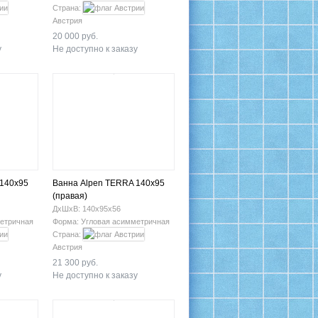
Страна:
Австрия
20 000 руб.
у
Не доступно к заказу
 140x95
Ванна Alpen TERRA 140x95
(правая)
ДхШхВ: 140х95х56
етричная
Форма: Угловая асимметричная
Страна:
Австрия
21 300 руб.
у
Не доступно к заказу