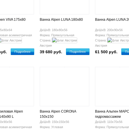
pen VIVA 175x80
Ванна Alpen LUNA 180x80
Ванна Alpen LUNA 2
5х80х64
ДхШхВ: 180х80х56
ДхШхВ: 200х90х56
ловая асимметричная
Форма: Прямоугольная
Форма: Прямоугольна
Страна:
Страна:
Австрия
Австрия
руб.
39 680 руб.
61 500 руб.
Подробнее
Подробнее
По
риловая Alpen
Ванна Alpen CORONA
Ванна Альпен МАРС
140x90 L
150x150
гидромассажем
0х90х56
ДхШхВ: 150х150х56
ДхШхВ: 110х70х56
ловая асимметричная
Форма: Угловая
Форма: Прямоугольна