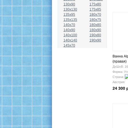
130x90
175x80
130x130
175x85
135x95
180x70
135x135
180x75
140x70
180x80
140x90
180x90
140x100
190x80
140x140
190x90
145x70
Ванна Al
(правая)
ДхШхВ: 16
Форма: Уг
Страна:
Австрия
24 300 