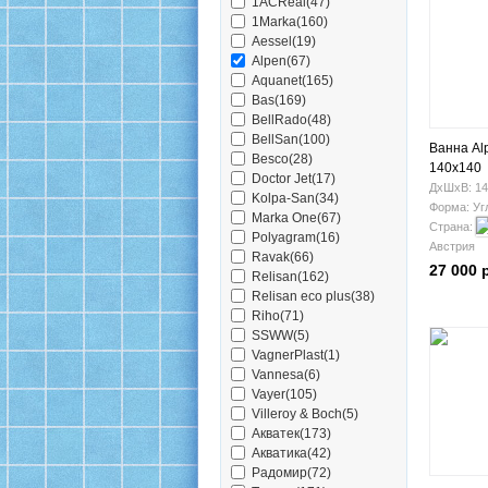
1ACReal(47)
1Marka(160)
Aessel(19)
Alpen(67)
Aquanet(165)
Bas(169)
BellRado(48)
BellSan(100)
Ванна Al
Besco(28)
140x140
Doctor Jet(17)
ДхШхВ: 14
Kolpa-San(34)
Форма: Уг
Marka One(67)
Страна:
Polyagram(16)
Австрия
Ravak(66)
27 000 
Relisan(162)
Relisan eco plus(38)
Riho(71)
SSWW(5)
VagnerPlast(1)
Vannesa(6)
Vayer(105)
Villeroy & Boch(5)
Акватек(173)
Акватика(42)
Радомир(72)