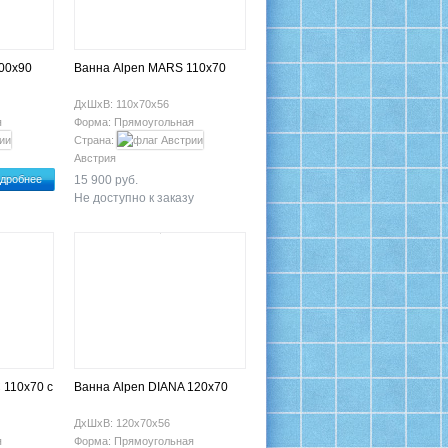
00x90
Ванна Alpen MARS 110x70
ДхШхВ: 110х70х56
я
Форма: Прямоугольная
Страна:
Австрия
дробнее
15 900 руб.
Не доступно к заказу
 110х70 с
Ванна Alpen DIANA 120x70
ДхШхВ: 120х70х56
я
Форма: Прямоугольная