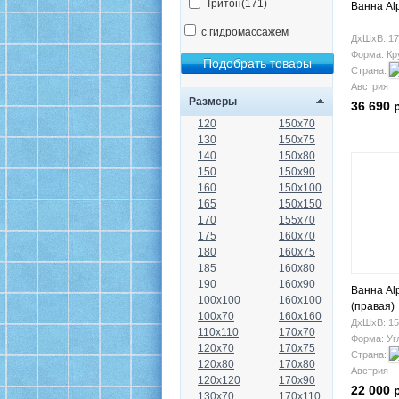
Тритон(171)
Ванна Al
с гидромассажем
ДхШхВ: 17
Форма: Кр
Страна:
Австрия
Размеры
36 690 
120
150x70
130
150x75
140
150x80
150
150x90
160
150x100
165
150x150
170
155x70
175
160x70
180
160x75
185
160x80
190
160x90
Ванна Al
100x100
160x100
(правая)
100x70
160x160
ДхШхВ: 15
110x110
170x70
Форма: Уг
120x70
170x75
Страна:
120x80
170x80
Австрия
120x120
170x90
22 000 
130x70
170x110