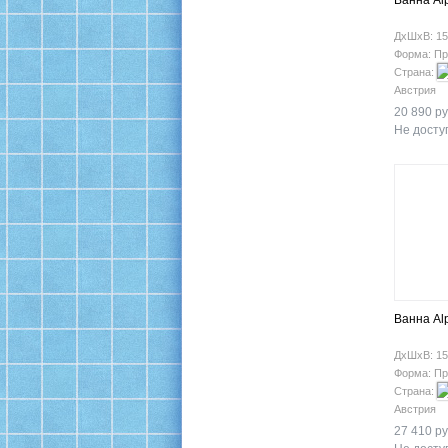
Ванна Al
ДхШхВ: 15
Форма: Пр
Страна:
Австрия
20 890 ру
Не доступ
Ванна Al
ДхШхВ: 15
Форма: Пр
Страна:
Австрия
27 410 ру