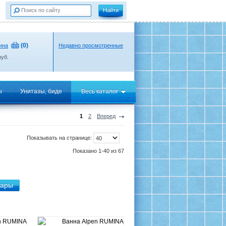
(
0
)
ина
Недавно просмотренные
уб.
ы
Унитазы, биде
Весь каталог
1
2
Вперед
Показывать на странице:
Показано 1-40 из 67