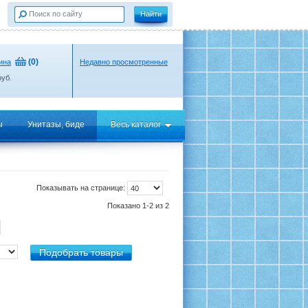
(
0
)
ина
Недавно просмотренные
уб.
ы
Унитазы, биде
Весь каталог
Показывать на странице:
Показано 1-2 из 2