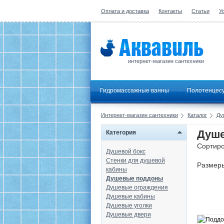
Оплата и доставка
Контакты
Статьи
У
интернет-магазин сантехники
Гидромассажные ванны
Полотенцес
Интернет-магазин сантехники
Каталог
Ду
Душе
Категория
Сортиро
Душевой бокс
Стенки для душевой
Размер
кабины
Душевые поддоны
Душевые ограждения
Душевые кабины
Душевые уголки
Душевые двери