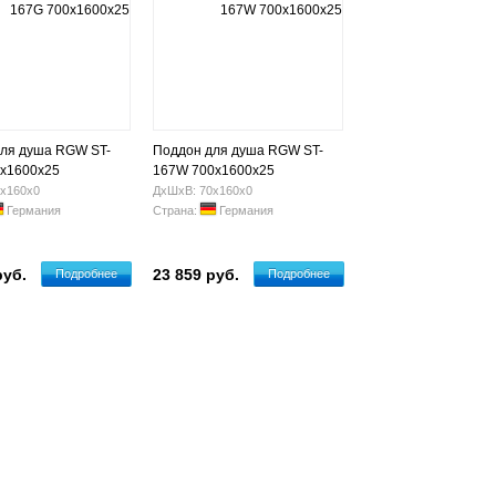
ля душа RGW ST-
Поддон для душа RGW ST-
х1600х25
167W 700x1600x25
х160х0
ДхШхВ: 70х160х0
Германия
Страна:
Германия
руб.
23 859 руб.
Подробнее
Подробнее