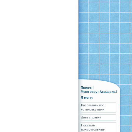
Привет!
Меня зовут Аквавиль!
Я могу:
Рассказать про
установку ванн
Дать справку
Показать
прямоугольные