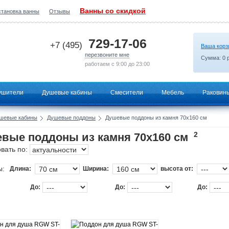
Ванны со скидкой
становка ванны
Отзывы
2026-07-09 14:54:54
729-17-06
+7 (495)
Ваша корз
перезвоните мне
Сумма:
0
р
работаем с 9:00 до 23:00
ушители
Душевые кабины
Смесители
Мебель
Раковин
шевые кабины
Душевые поддоны
Душевые поддоны из камня 70х160 см
2
вые поддоны из камня 70х160 см
вать по:
ы:
Длина:
Ширина:
высота от:
До:
До:
До: