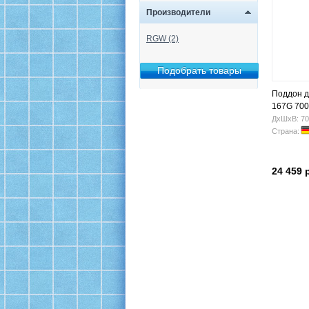
Производители
RGW (2)
Поддон д
167G 700
ДхШхВ: 70
Страна:
24 459 