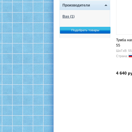
Производители
Bas (1)
Тумба н
55
ШхГхВ: 55
Страна:
4 640 р