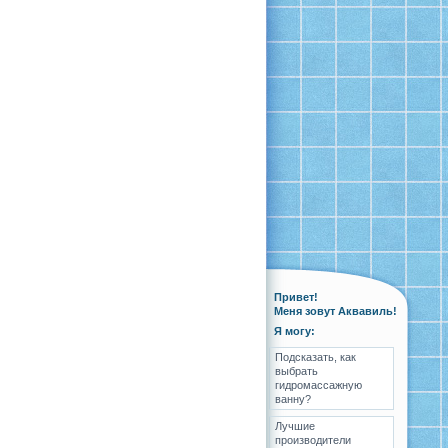
Привет!
Меня зовут Аквавиль!
Я могу:
Подсказать, как
выбрать
гидромассажную
ванну?
Лучшие
производители