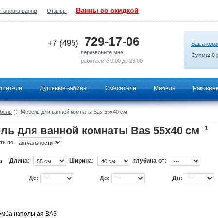
Ванны со скидкой
становка ванны
Отзывы
2026-07-03 10:28:15
729-17-06
+7 (495)
Ваша корз
перезвоните мне
Сумма:
0
р
работаем с 9:00 до 23:00
ушители
Душевые кабины
Смесители
Мебель
Раковин
бель
Мебель для ванной комнаты Bas 55х40 см
1
ль для ванной комнаты Bas 55х40 см
ть по:
ы:
Длина:
Ширина:
глубина от:
До:
До:
До: