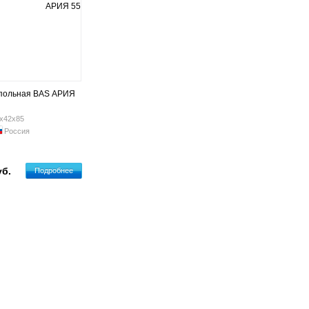
апольная BAS АРИЯ
х42х85
Россия
уб.
Подробнее