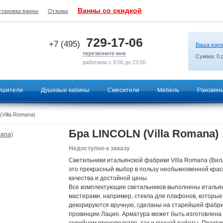
Ванны со скидкой
становка ванны
Отзывы
2026-07-06 19:07:47
729-17-06
+7 (495)
Ваша корз
перезвоните мне
Сумма:
0
р
работаем с 9:00 до 23:00
ушители
Душевые кабины
Смесители
Мебель
Раковин
Villa Romana)
Бра LINCOLN (Villa Romana)
Недоступно к заказу
Светильники итальянской фабрики Villa Romana (Вил
это прекрасный выбор в пользу необыкновенной крас
качества и достойной цены.
Все комплектующие светильников выполнены италья
мастерами, например, стекла для плафонов, которые
декорируются вручную, сделаны на старейшей фабри
провинции Лацио. Арматура может быть изготовлена 