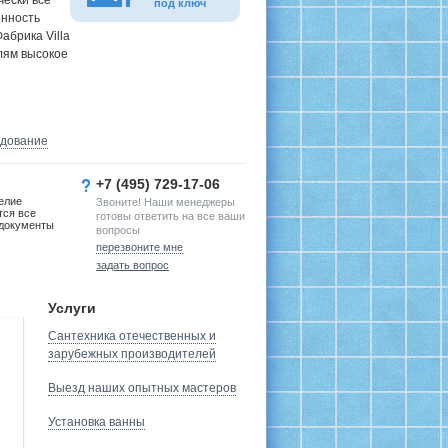
чески все
под ключ
инность
абрика Villa
лям высокое
удование
+7 (495) 729-17-06
елие
Звоните! Наши менеджеры
тся все
готовы ответить на все ваши
документы
вопросы
перезвоните мне
задать вопрос
Услуги
Сантехника отечественных и
зарубежных производителей
Выезд наших опытных мастеров
Установка ванны