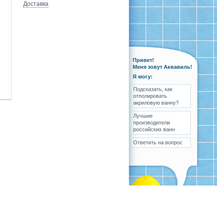
Доставка
Привет!
Меня зовут Аквавиль!
Я могу:
Подсказать, как
отполировать
акриловую ванну?
Лучшие
производители
российских ванн
Ответить на вопрос
ка
Вопрос-ответ
Контакты
Карта сайта