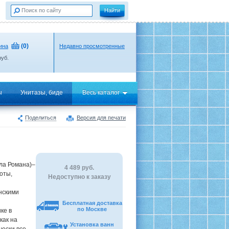
(
0
)
ина
Недавно просмотренные
уб.
ы
Унитазы, биде
Весь каталог
Поделиться
Версия для печати
ла Романа)–
4 489
руб.
оты,
Недоступно к заказу
нскими
Бесплатная доставка
по Москве
ке в
как на
Установка ванн