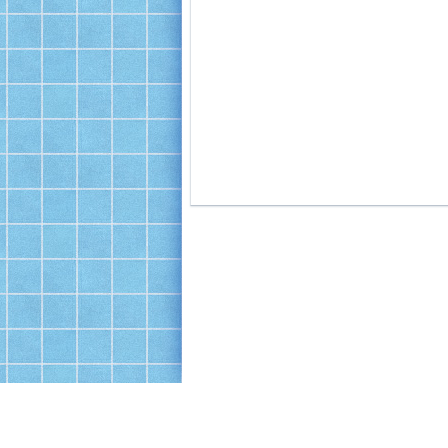
Офис: Москва, ул. 16-я Парковая, 26, корп.1
Производство и склад: Щелково, Пролетарский 