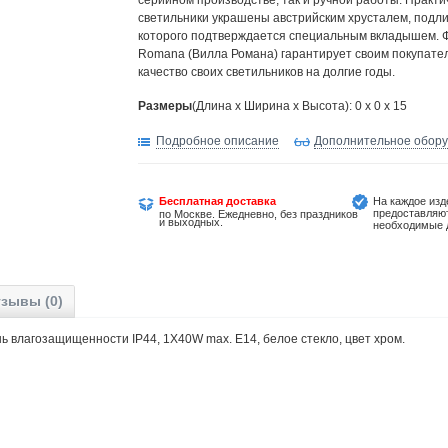
серийном производстве, так и ручной работы. Практи
светильники украшены австрийским хрусталем, подл
которого подтверждается специальным вкладышем. Ф
Romana (Вилла Романа) гарантирует своим покупате
качество своих светильников на долгие годы.
Размеры
(Длина х Ширина х Высота): 0 x 0 x 15
Подробное описание
Дополнительное обор
Бесплатная доставка
На каждое изд
предоставляю
по Москве. Ежедневно, без праздников
и выходных.
необходимые 
зывы (0)
епень влагозащищенности IP44, 1X40W max. E14, белое стекло, цвет хром.