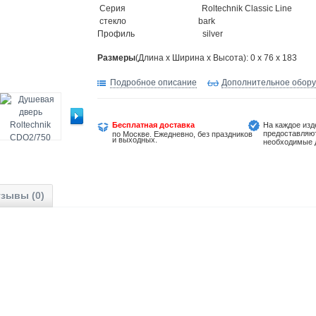
Серия Roltechnik Classic Line
стекло bark
Профиль silver
Размеры
(Длина х Ширина х Высота): 0 x 76 x 183
Подробное описание
Дополнительное обор
Бесплатная доставка
На каждое изд
предоставляю
по Москве. Ежедневно, без праздников
и выходных.
необходимые 
зывы (0)