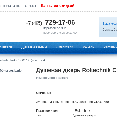
Ванны со скидкой
становка ванны
Отзывы
2026-07-12 12:53:00
729-17-06
+7 (495)
Ваша корз
перезвоните мне
Сумма:
0
р
работаем с 9:00 до 23:00
ушители
Душевые кабины
Смесители
Мебель
Раковин
Roltechnik CDO2/750 (silver, bark)
Душевая дверь Roltechnik CDO
Недоступно к заказу
Описание
Душевая дверь Roltechnik Classic Line CDO2/750
Производитель Roltechnik
Тип Душевые двери