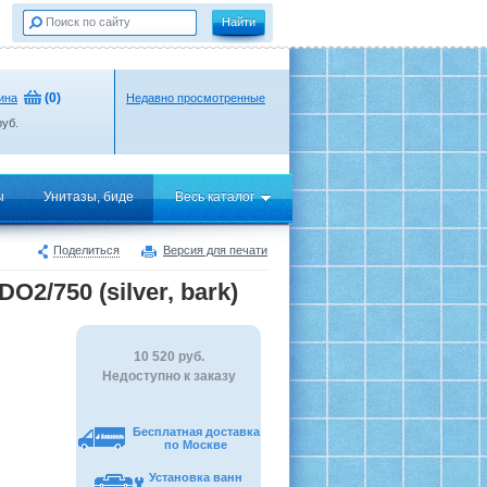
(
0
)
ина
Недавно просмотренные
уб.
ы
Унитазы, биде
Весь каталог
Поделиться
Версия для печати
2/750 (silver, bark)
10 520
руб.
Недоступно к заказу
Бесплатная доставка
по Москве
Установка ванн