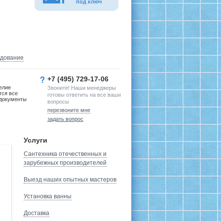
под ключ
удование
+7 (495) 729-17-06
елие
Звоните! Наши менеджеры
тся все
готовы ответить на все ваши
документы
вопросы
перезвоните мне
задать вопрос
Услуги
Сантехника отечественных и
зарубежных производителей
Выезд наших опытных мастеров
Установка ванны
Доставка