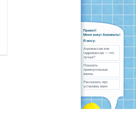
Привет!
Меня зовут Аквавиль!
Я могу:
Аэромассаж или
гидромассаж — что
лучше?
Показать
прямоугольные
ванны
Рассказать про
установку ванн
ка
Вопрос-ответ
Контакты
Карта сайта
Разработка
,
поддержка
и
продвижение сайта