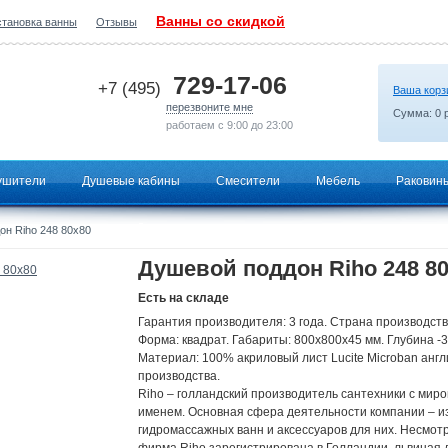
Ванны со скидкой
становка ванны
Отзывы
2026-06-28 06:17:15
729-17-06
+7 (495)
Ваша корз
перезвоните мне
Сумма:
0
р
работаем с 9:00 до 23:00
ушители
Душевые кабины
Смесители
Мебель
Раковин
н Riho 248 80x80
Душевой поддон Riho 248 8
Есть на складе
Гарантия производителя: 3 года. Страна производств
Форма: квадрат. Габариты: 800х800х45 мм. Глубина -3
Материал: 100% акриловый лист Lucite Microban англ
производства.
Riho – голландский производитель сантехники с мир
именем. Основная сфера деятельности компании – и
гидромассажных ванн и аксессуаров для них. Несмотр