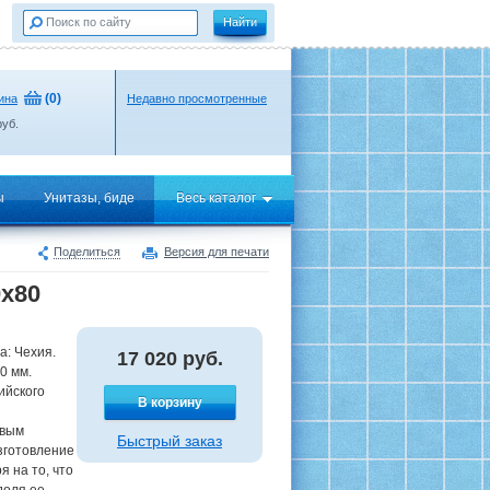
(
0
)
ина
Недавно просмотренные
уб.
ы
Унитазы, биде
Весь каталог
Поделиться
Версия для печати
0x80
а: Чехия.
17 020
руб.
0 мм.
ийского
В корзину
овым
Быстрый заказ
зготовление
я на то, что