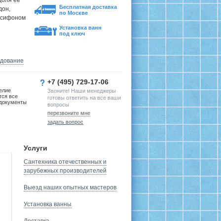
доля ее
Бесплатная доставка
дон,
по Москве
 сифоном
Установка ванн
под ключ
удование
+7 (495) 729-17-06
елие
Звоните! Наши менеджеры
тся все
готовы ответить на все ваши
документы
вопросы
перезвоните мне
задать вопрос
Услуги
Сантехника отечественных и
зарубежных производителей
Выезд наших опытных мастеров
Установка ванны