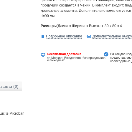
фирма Riho зарегистрирована в Голландии, львиная 
продукции создается в Чехии. В комплект входит: под
крепежные элементы. Дополнительно комплектуется
d=90 мм.
Размеры
(Длина х Ширина х Высота): 80 x 80 x 4
Подробное описание
Дополнительное обор
Бесплатная доставка
На каждое изд
предоставляю
по Москве. Ежедневно, без праздников
и выходных.
необходимые 
зывы (0)
ст Lucite Microban