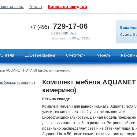
Ванны со скидкой
становка ванны
Отзывы
2026-07-03 09:41:10
729-17-06
+7 (495)
Ваша корз
перезвоните мне
Сумма:
0
р
работаем с 9:00 до 23:00
ушители
Душевые кабины
Смесители
Мебель
Раковин
ели AQUANET НОТА 58 (цв.белый, камерино)
Комплект мебели AQUANET 
камерино)
Есть на складе
Комплект мебели для ванной комнаты Aquanet Nota 5
удивит своих хозяев своей универсальностью и
многофункциональностью. Данная модель прекрасно
для ванных комнат любого размера. Встроенный све
правильно распределяет свет и не оттеняет лица. В 
Aquanet Нота 58 также входит классическая прямоуг