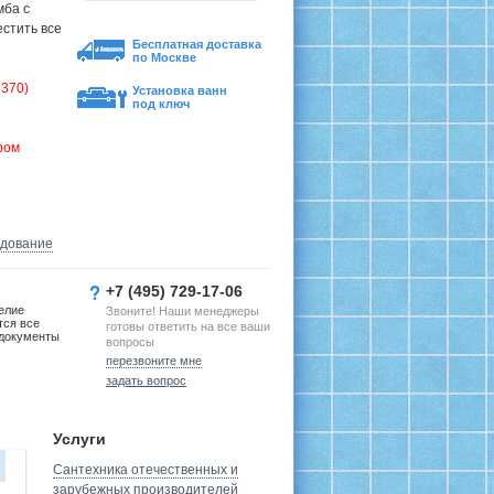
мба с
стить все
Бесплатная доставка
по Москве
5370)
Установка ванн
под ключ
ром
удование
+7 (495) 729-17-06
елие
Звоните! Наши менеджеры
тся все
готовы ответить на все ваши
документы
вопросы
перезвоните мне
задать вопрос
Услуги
Сантехника отечественных и
зарубежных производителей