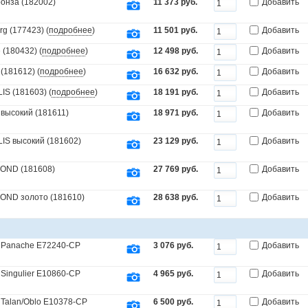
онза (182002)
11 373 руб.
Добавить
g (177423) (
подробнее
)
11 501 руб.
Добавить
(180432) (
подробнее
)
12 498 руб.
Добавить
(181612) (
подробнее
)
16 632 руб.
Добавить
S (181603) (
подробнее
)
18 191 руб.
Добавить
высокий (181611)
18 971 руб.
Добавить
IS высокий (181602)
23 129 руб.
Добавить
MOND (181608)
27 769 руб.
Добавить
OND золото (181610)
28 638 руб.
Добавить
n Panache E72240-CP
3 076 руб.
Добавить
Singulier E10860-CP
4 965 руб.
Добавить
 Talan/Oblo E10378-CP
6 500 руб.
Добавить