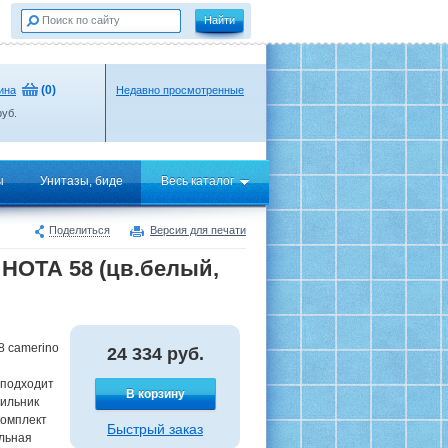
(
0
)
ина
Недавно просмотренные
уб.
ы
Унитазы, биде
Весь каталог
Поделиться
Версия для печати
НОТА 58 (цв.белый,
8 camerino
24 334
руб.
 подходит
В корзину
тильник
комплект
Быстрый заказ
ольная