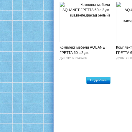
Комплект мебели AQUANET
Комплек
ГРЕТТА 60 с 2 дв.
ГРЕТТА 6
(цв.венге,фасад белый)
камерино
ДхШхВ: 60 х48х86
ДхШхВ: 60
белый)
Подробнее