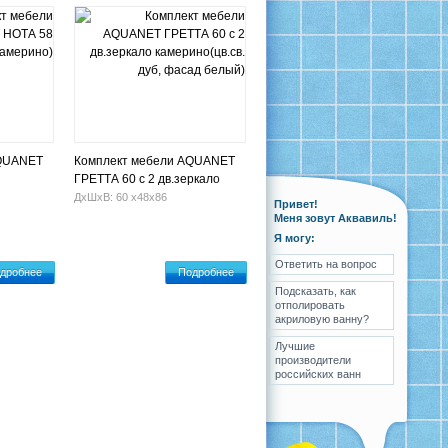
AQUANET
Комплект мебели AQUANET
ГРЕТТА 60 с 2 дв.зеркало
камерино(цв.св. дуб, фасад
ДхШхВ: 60 х48х86
Привет!
белый)
Меня зовут Аквавиль!
Я могу:
Ответить на вопрос
дробнее
Подробнее
Подсказать, как
отполировать
акриловую ванну?
Лучшие
производители
российских ванн