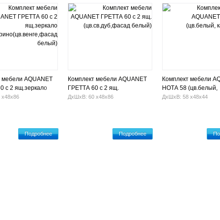
т мебели AQUANET
Комплект мебели AQUANET
Комплект мебели 
0 с 2 ящ.зеркало
ГРЕТТА 60 с 2 ящ.
НОТА 58 (цв.белый,
(цв.венге,фасад
(цв.св.дуб,фасад белый)
камерино)
 х48х86
ДхШхВ: 60 х48х86
ДхШхВ: 58 х48х44
Подробнее
Подробнее
По