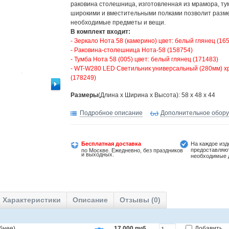
раковина столешница, изготовленная из мрамора, ту
широкими и вместительными полками позволит разме
необходимые предметы и вещи.
В комплект входит:
- Зеркало Нота 58 (камерино) цвет: белый глянец (16
- Раковина-столешница Нота-58 (158754)
- Тумба Нота 58 (005) цвет: белый глянец (171483)
- WT-W280 LED Светильник универсальный (280мм) х
(178249)
Размеры
(Длина х Ширина х Высота): 58 x 48 x 44
Подробное описание
Дополнительное обор
Бесплатная доставка
На каждое изд
предоставляю
по Москве. Ежедневно, без праздников
и выходных.
необходимые 
Характеристики
Описание
Отзывы (0)
бнее
)
17 000 руб.
Добавить