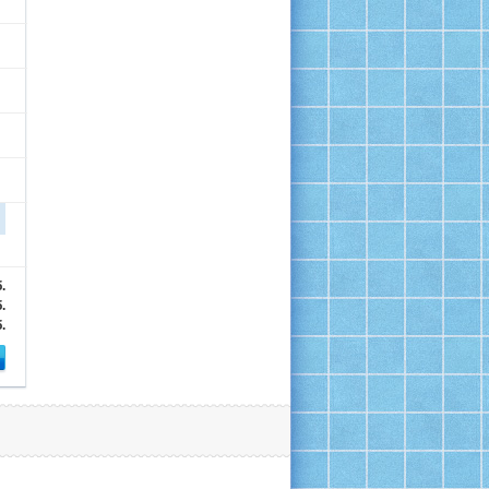
.
.
.