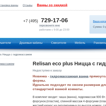
Ванны со скидкой
становка ванны
Отзывы
2026-06-29 18:32:02
729-17-06
+7 (495)
Ваша корз
перезвоните мне
Сумма:
0
р
работаем с 9:00 до 23:00
ушители
Душевые кабины
Смесители
Мебель
Раковин
lus Ницца с гидромассажем
Relisan eco plus Ницца с г
Недоступно к заказу
Новинка -
гидромассажная ванна
прямоуго
формы.
Идеально подходит по своим размерам дл
стандартной ванной комнаты.
В комплект входит: чаша (ванна), гидромассаж 900 Вт.
форсунок.(пластик), спинной массаж 4-форсунки (плас
жесткий каркас на регулируемых по высоте ножках, с