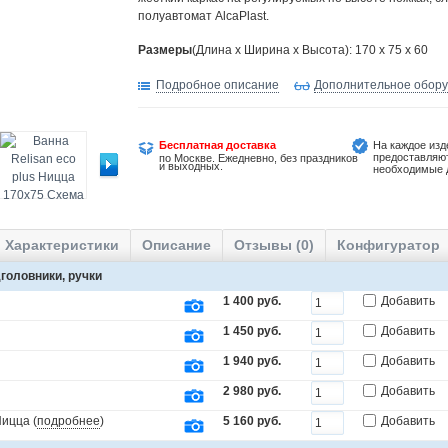
полуавтомат AlcaPlast.
Размеры
(Длина х Ширина х Высота): 170 x 75 x 60
Подробное описание
Дополнительное обор
Бесплатная доставка
На каждое изд
предоставляю
по Москве. Ежедневно, без праздников
и выходных.
необходимые 
Характеристики
Описание
Отзывы (0)
Конфигуратор
головники, ручки
1 400 руб.
Добавить
1 450 руб.
Добавить
1 940 руб.
Добавить
2 980 руб.
Добавить
Ницца (
подробнее
)
5 160 руб.
Добавить