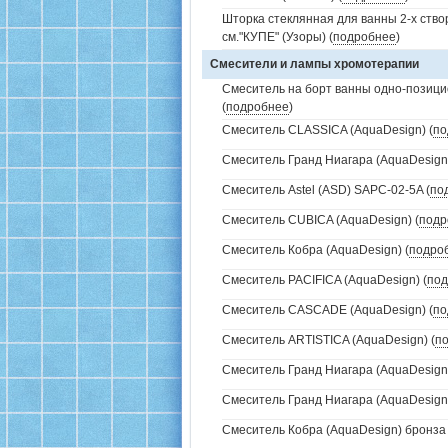
Шторка стеклянная для ванны 2-х ств
см."КУПЕ" (Узоры) (
подробнее
)
Смесители и лампы хромотерапии
Смеситель на борт ванны одно-позици
(
подробнее
)
Смеситель CLASSICA (AquaDesign) (
по
Смеситель Гранд Ниагара (AquaDesign)
Смеситель Astel (ASD) SAPC-02-5A (
по
Смеситель CUBICA (AquaDesign) (
подр
Смеситель Кобра (AquaDesign) (
подро
Смеситель PACIFICA (AquaDesign) (
под
Смеситель CASCADE (AquaDesign) (
по
Смеситель ARTISTICA (AquaDesign) (
п
Смеситель Гранд Ниагара (AquaDesign)
Смеситель Гранд Ниагара (AquaDesign)
Смеситель Кобра (AquaDesign) бронза 