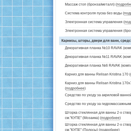
Массаж стоп (бронза/металл) (
подробн
Система контроля пуска без воды (
под
Электронная система управления (
под
Электронная система управления (брон
Карнизы, шторы, двери для ванн, средс
Декоративная планка №10 RAVAK (комп
Декоративная планка №11 RAVAK (комп
Декоративная планка №6 RAVAK (компл
Карниз для ванны Relisan Kristina 170 (
Карниз для ванны Relisan Kristina 170
(
подробнее
)
Средство по уходу за акриловой ванной
Средство по уходу за гидромассажным
Шторка стеклянная для ванны 2-х ств
см."КУПЕ" (Мозаика) (
подробнее
)
Шторка стеклянная для ванны 2-х ств
см."КУПЕ" (Полосы) (
подробнее
)