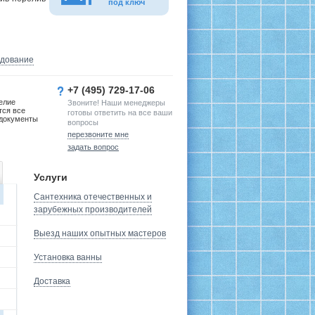
под ключ
удование
+7 (495) 729-17-06
елие
Звоните! Наши менеджеры
тся все
готовы ответить на все ваши
документы
вопросы
перезвоните мне
задать вопрос
Услуги
Сантехника отечественных и
зарубежных производителей
Выезд наших опытных мастеров
Установка ванны
Доставка