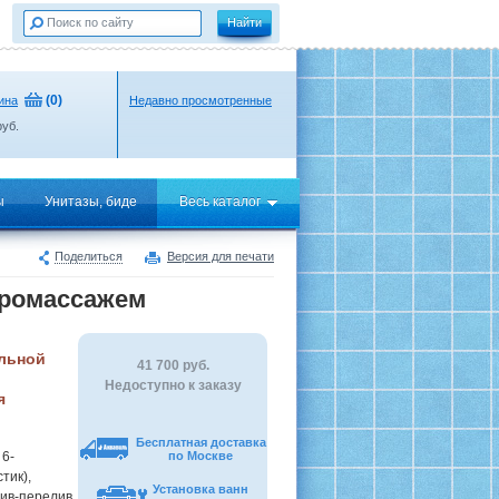
(
0
)
ина
Недавно просмотренные
уб.
ы
Унитазы, биде
Весь каталог
Поделиться
Версия для печати
идромассажем
льной
41 700
руб.
Недоступно к заказу
я
Бесплатная доставка
 6-
по Москве
тик),
Установка ванн
лив-перелив