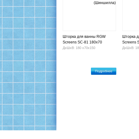
Шторка для ванны RGW
Шторка 
Screens SC-81 180х70
Screens 
(Шиншилла)
(Шиншил
ДхШхВ: 180 х70х150
ДхШхВ: 18
Подробнее