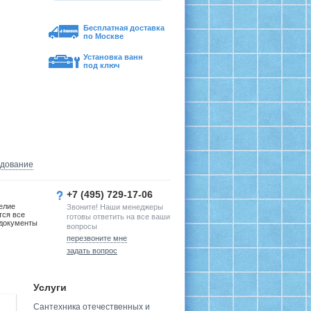
Бесплатная доставка
по Москве
Установка ванн
под ключ
удование
+7 (495) 729-17-06
елие
Звоните! Наши менеджеры
тся все
готовы ответить на все ваши
документы
вопросы
перезвоните мне
задать вопрос
Услуги
Сантехника отечественных и