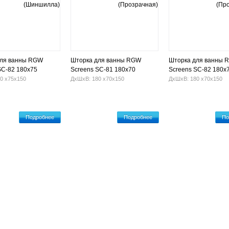
для ванны RGW
Шторка для ванны RGW
Шторка для ванны 
SC-82 180х75
Screens SC-81 180х70
Screens SC-82 180х
ла)
(Прозрачная)
(Прозрачная)
0 х75х150
ДхШхВ: 180 х70х150
ДхШхВ: 180 х70х150
Подробнее
Подробнее
По