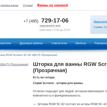
Ванны со скидкой
становка ванны
Отзывы
2026-07-02 01:45:59
729-17-06
+7 (495)
Ваша корз
перезвоните мне
Сумма:
0
р
работаем с 9:00 до 23:00
ушители
Душевые кабины
Смесители
Мебель
Раковин
анны RGW Screens SC-82 180х75 (Прозрачная)
Шторка для ванны RGW Scre
(Прозрачная)
Есть на складе
Серия Screens - шторки для ванны.
Отлично подходит для людей, которым импонируют п
компактность и функциональность.
Шторка RGW SC-82 состоит из шторы RGW SC-42