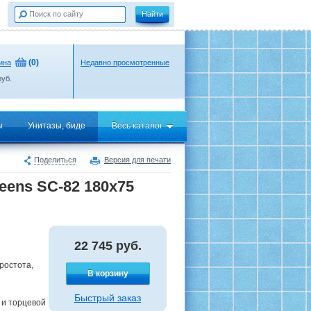
(
0
)
ина
Недавно просмотренные
уб.
ы
Унитазы, биде
Весь каталог
Поделиться
Версия для печати
ens SC-82 180х75
22 745
руб.
ростота,
В корзину
Быстрый заказ
 и торцевой