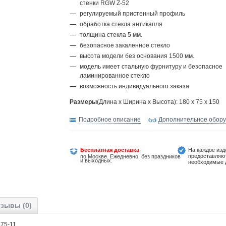
стенки RGW Z-52
регулируемый пристенный профиль
обработка стекла антикапля
толщина стекла 5 мм.
безопасное закаленное стекло
высота модели без основания 1500 мм.
модель имеет стальную фурнитуру и безопасное
ламинированное стекло
возможность индивидуального заказа
Размеры
(Длина х Ширина х Высота): 180 x 75 x 150
Подробное описание
Дополнительное обор
Бесплатная доставка
На каждое изд
предоставляю
по Москве. Ежедневно, без праздников
и выходных.
необходимые 
зывы (0)
182875-11