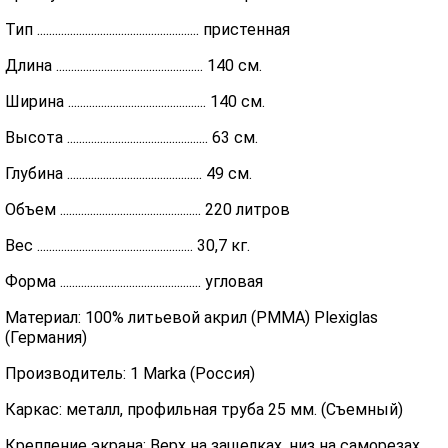
Тип ...................................................... пристенная
Длина ................................................. 140 см.
Ширина .............................................. 140 см.
Высота ............................................... 63 см.
Глубина ............................................. 49 см.
Объем ............................................... 220 литров
Вес .................................................... 30,7 кг.
Форма ............................................... угловая
Материал: 100% литьевой акрил (PMMA) Plexiglas
(Германия)
Производитель: 1 Marka (Россия)
Каркас: металл, профильная труба 25 мм. (Съемный)
Крепление экрана: Верх на защелках, низ на саморезах.