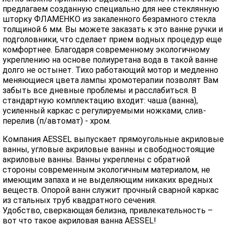
предлагаем созданную специально для нее стеклянную
шторку ФЛАМЕНКО из закаленного безрамного стекла
толщиной 6 мм. Вы можете заказать к это ванне ручки и
подголовники, что сделает прием водных процедур еще
комфортнее. Благодаря современному экологичному
укреплению на основе полиуретана вода в такой ванне
долго не остынет. Тихо работающий мотор и медленно
меняющиеся цвета лампы хромотерапии позволят Вам
забыть все дневные проблемы и расслабиться. В
стандартную комплектацию входит: чаша (ванна),
усиленный каркас с регулируемыми ножками, слив-
перелив (п/автомат) - хром.
Компания AESSEL выпускает прямоугольные акриловые
ванны, угловые акриловые ванны и свободностоящие
акриловые ванны. Ванны укреплены с обратной
стороны современным экологичным материалом, не
имеющим запаха и не выделяющим никаких вредных
веществ. Опорой ванн служит прочный сварной каркас
из стальных труб квадратного сечения.
Удобство, сверкающая белизна, привлекательность –
вот что такое акриловая ванна AESSEL!