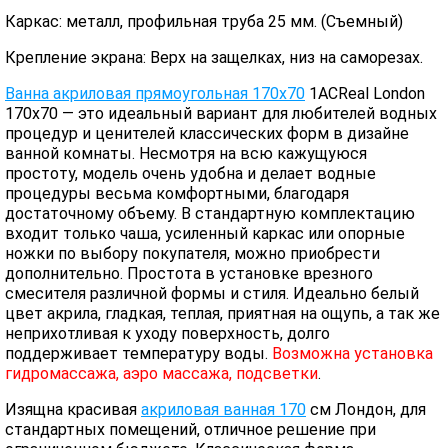
Каркас: металл, профильная труба 25 мм. (Съемный)
Крепление экрана: Верх на защелках, низ на саморезах.
Ванна акриловая прямоугольная 170х70
1ACReal London
170х70 — это идеальный вариант для любителей водных
процедур и ценителей классических форм в дизайне
ванной комнаты. Несмотря на всю кажущуюся
простоту, модель очень удобна и делает водные
процедуры весьма комфортными, благодаря
достаточному объему. В стандартную комплектацию
входит только чаша, усиленный каркас или опорные
ножки по выбору покупателя, можно приобрести
дополнительно. Простота в установке врезного
смесителя различной формы и стиля. Идеально белый
цвет акрила, гладкая, теплая, приятная на ощупь, а так же
неприхотливая к уходу поверхность, долго
поддерживает температуру воды.
Возможна установка
гидромассажа, аэро массажа, подсветки
.
Изящна красивая
акриловая ванная 170
см Лондон, для
стандартных помещений, отличное решение при