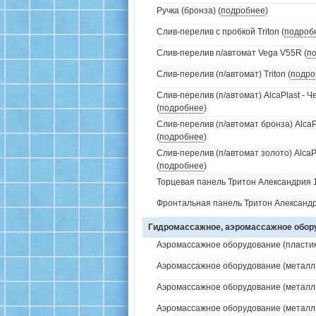
Ручка (бронза) (
подробнее
)
Слив-перелив с пробкой Triton (
подроб
Слив-перелив п/автомат Vega V55R (
п
Слив-перелив (п/автомат) Triton (
подро
Слив-перелив (п/автомат) AlcaPlast - 
(
подробнее
)
Слив-перелив (п/автомат бронза) AlcaP
(
подробнее
)
Слив-перелив (п/автомат золото) AlcaP
(
подробнее
)
Торцевая панель Тритон Александрия 1
Фронтальная панель Тритон Александр
Гидромассажное, аэромассажное обо
Аэромассажное оборудование (пластик 
Аэромассажное оборудование (металл /
Аэромассажное оборудование (металл /
Аэромассажное оборудование (металл /