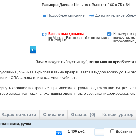
Размеры
(Длина х Ширина х Высота): 160 x 75 x 64
Подробное описание
Дополнительное обор
Бесплатная доставка
На каждое изд
предоставляю
по Москве. Ежедневно, без праздников
и выходных.
необходимые 
Зачем покупать "пустышку", когда можно приобрест
удования, обычная акриловая ванна превращается в гидромассажную! Вы эко
щение СПА-салона или массажного кабинета.
ернуть хорошее настроение. При массаже струями воды улучшается цвет и ст
трее выводятся токсины. Женщины оценят такие свойства гидромассажа, как
Характеристики
Описание
Отзывы (0)
Конфигуратор
головники, ручки
1 400 руб.
Добавить