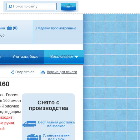
(
0
)
ина
Недавно просмотренные
уб.
ы
Унитазы, биде
Весь каталог
Поделиться
Версия для печати
160
а - Россия.
я 160 имеет
Снято с
ый рисунок
производства
 подходящим
входит:
Бесплатная доставка
е ручки.
по Москве
вой
Установка ванн
под ключ