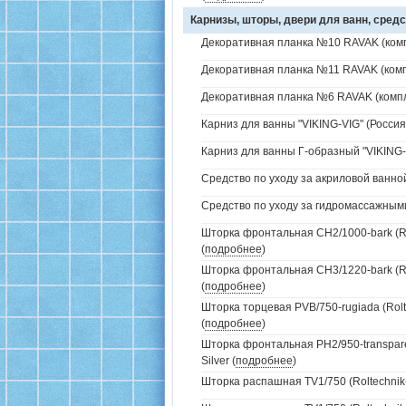
Карнизы, шторы, двери для ванн, средс
Декоративная планка №10 RAVAK (комп
Декоративная планка №11 RAVAK (комп
Декоративная планка №6 RAVAK (компл
Карниз для ванны "VIKING-VIG" (Россия)
Карниз для ванны Г-образный "VIKING-V
Средство по уходу за акриловой ванной
Средство по уходу за гидромассажным
Шторка фронтальная CH2/1000-bark (Ro
(
подробнее
)
Шторка фронтальная CH3/1220-bark (Ro
(
подробнее
)
Шторка торцевая PVB/750-rugiada (Rolt
(
подробнее
)
Шторка фронтальная PH2/950-transparen
Silver (
подробнее
)
Шторка распашная TV1/750 (Roltechnik-