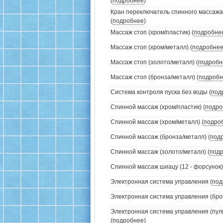
(
подробнее
)
Кран переключатель спинного массажа
(
подробнее
)
Массаж стоп (хром/пластик) (
подробне
Массаж стоп (хром/металл) (
подробне
Массаж стоп (золото/металл) (
подробн
Массаж стоп (бронза/металл) (
подробн
Система контроля пуска без воды (
под
Спинной массаж (хром/пластик) (
подро
Спинной массаж (хром/металл) (
подро
Спинной массаж (бронза/металл) (
под
Спинной массаж (золото/металл) (
под
Спинной массаж шиацу (12 - форсунок)
Электронная система управления (
под
Электронная система управления (брон
Электронная система управления (пуль
(
подробнее
)