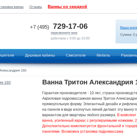
Ванны со скидкой
становка ванны
Отзывы
2026-06-29 16:24:34
729-17-06
+7 (495)
Ваша корз
перезвоните мне
Сумма:
0
р
работаем с 9:00 до 23:00
ушители
Душевые кабины
Смесители
Мебель
Раковин
Александрия 160
Ванна Тритон Александрия 
Гарантия производителя - 10 лет, страна производств
Акриловая гидромассажная ванна Тритон Александри
прямоугольную форму. Элегантный дизайн и рифлен
на панели в виде изогнутых линий делают эту ванну
вариантом для квартиры любого размера.
В комплект 
ванна, усиленный каркас с регулируемыми ножками, 2-
Дополнительно комплектуется фронтальной и торце
панелями. Возможна установка гидромассажа.