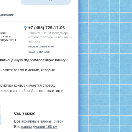
удование
+7 (495) 729-17-06
елие
Звоните! Наши менеджеры
тся все
готовы ответить на все ваши
документы
вопросы
перезвоните мне
задать вопрос
и полноценную гидромассажную ванну?
номите время и деньги, которые
руктура кожи, снимается стресс,
 эффективная борьба с целлюлитом и
См. также:
Все
акриловые ванны Тритон
Все
ванны длиной 160 см