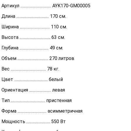
Артикул ................................... AYK170-GM00005
Длина ..................................... 170 см.
Ширина .................................. 110 см.
Высота ................................... 63 см.
Глубина ................................. 49 см.
Объем ................................... 270 литров
Вес ........................................ 78 кг.
Цвет ...................................... белый
Ориентация ......................... левая
Тип ....................................... пристенная
Форма ................................. асимметричная
Мощность ........................... 550 Вт