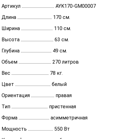
Артикул ................................... AYK170-GM00007
Длина ..................................... 170 см.
Ширина .................................. 110 см.
Высота ................................... 63 см.
Глубина ................................. 49 см.
Объем ................................... 270 литров
Вес ........................................ 78 кг.
Цвет ...................................... белый
Ориентация ......................... правая
Тип ....................................... пристенная
Форма ................................. асимметричная
Мощность ........................... 550 Вт