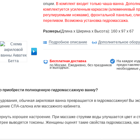
опции.
В комплект входит только чаша-ванна. Дополн
комплектуется усиленным каркасом (алюминиевый п
регулируемыми ножками), фронтальной панелью, сли
переливом. Возможна установка гидромассажа.
Размеры
(Длина х Ширина х Высота): 160 x 97 x 67
Подробное описание
Дополнительное обор
Бесплатная доставка
На каждое изд
предоставляю
по Москве. Ежедневно, без праздников
и выходных.
необходимые 
но приобрести полноценную гидромассажную ванну?
удования, обычная акриловая ванна превращается в гидромассажную! Вы эко
щение СПА-салона или массажного кабинета.
ернуть хорошее настроение. При массаже струями воды улучшается цвет и ст
трее выводятся токсины. Женщины оценят такие свойства гидромассажа, как