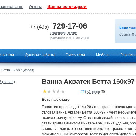
Ванны со скидкой
становка ванны
Отзывы
2026-06-06 05:48:35
729-17-06
+7 (495)
Ваша корз
перезвоните мне
Сумма:
0
р
работаем с 9:00 до 23:00
ушители
Душевые кабины
Смесители
Мебель
Раковин
 Бетта 160х97 (левая)
Ванна Акватек Бетта 160х97 
Отзывы
(0)
Есть на складе
Гарантия производителя 20 лет, страна производства
Угловая ванна Акватек Бетта 160х97 имеет необычну
асимметричную форму. Стильный дизайн позволяет э
стать ярким акцентом в интерьере. Ванна удобна, эр
спинка и плавные очертания позволяют расположитьс
максимальным комфортом. Можно добавить дополни