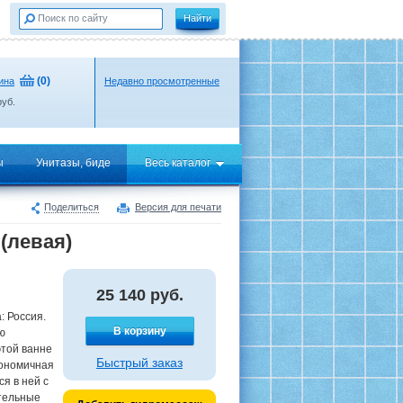
(
0
)
ина
Недавно просмотренные
уб.
ы
Унитазы, биде
Весь каталог
Поделиться
Версия для печати
(левая)
25 140
руб.
: Россия.
В корзину
ю
той ванне
Быстрый заказ
гономичная
я в ней с
тельные