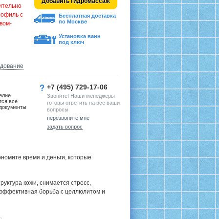
Добавить гидромассаж
ительно
рофиль с
Бесплатная доставка
по Москве
вом-
Установка ванн
под ключ
удование
+7 (495) 729-17-06
елие
Звоните! Наши менеджеры
тся все
готовы ответить на все ваши
документы
вопросы
перезвоните мне
задать вопрос
номите время и деньги, которые
руктура кожи, снимается стресс,
 эффективная борьба с целлюлитом и