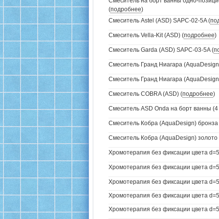
Смеситель на борт ванны одно-позици
(
подробнее
)
Смеситель Astel (ASD) SAPC-02-5A (
по
Смеситель Vella-Kit (ASD) (
подробнее
)
Смеситель Garda (ASD) SAPC-03-5A (
п
Смеситель Гранд Ниагара (AquaDesign)
Смеситель Гранд Ниагара (AquaDesign)
Смеситель COBRA (ASD) (
подробнее
)
Смеситель ASD Onda на борт ванны (4 
Смеситель Кобра (AquaDesign) бронза 
Смеситель Кобра (AquaDesign) золото 
Хромотерапия без фиксации цвета d=5
Хромотерапия без фиксации цвета d=57
Хромотерапия без фиксации цвета d=57
Хромотерапия без фиксации цвета d=57
Хромотерапия без фиксации цвета d=57