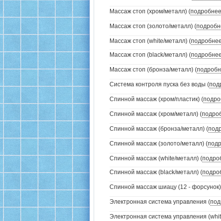
Массаж стоп (хром/металл) (
подробне
Массаж стоп (золото/металл) (
подробн
Массаж стоп (white/металл) (
подробне
Массаж стоп (black/металл) (
подробне
Массаж стоп (бронза/металл) (
подробн
Система контроля пуска без воды (
под
Спинной массаж (хром/пластик) (
подро
Спинной массаж (хром/металл) (
подро
Спинной массаж (бронза/металл) (
под
Спинной массаж (золото/металл) (
под
Спинной массаж (white/металл) (
подро
Спинной массаж (black/металл) (
подро
Спинной массаж шиацу (12 - форсунок)
Электронная система управления (
под
Электронная система управления (white