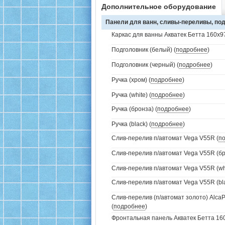
Дополнительное оборудование
Панели для ванн, сливы-переливы, под
Каркас для ванны Акватек Бетта 160х97
Подголовник (белый) (
подробнее
)
Подголовник (черный) (
подробнее
)
Ручка (хром) (
подробнее
)
Ручка (white) (
подробнее
)
Ручка (бронза) (
подробнее
)
Ручка (black) (
подробнее
)
Слив-перелив п/автомат Vega V55R (
п
Слив-перелив п/автомат Vega V55R (бр
Слив-перелив п/автомат Vega V55R (whi
Слив-перелив п/автомат Vega V55R (bla
Слив-перелив (п/автомат золото) AlcaP
(
подробнее
)
Фронтальная панель Акватек Бетта 160