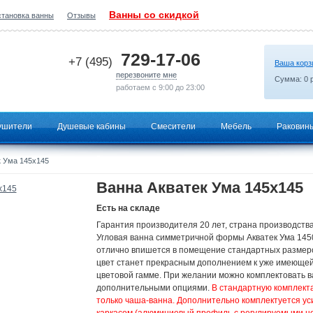
Ванны со скидкой
становка ванны
Отзывы
2026-07-02 07:23:11
729-17-06
+7 (495)
Ваша корз
перезвоните мне
Сумма:
0
р
работаем с 9:00 до 23:00
ушители
Душевые кабины
Смесители
Мебель
Раковин
 Ума 145х145
Ванна Акватек Ума 145х145
Есть на складе
Гарантия производителя 20 лет, страна производства
Угловая ванна симметричной формы Акватек Ума 145
отлично впишется в помещение стандартных размер
цвет станет прекрасным дополнением к уже имеюще
цветовой гамме. При желании можно комплектовать в
дополнительными опциями.
В стандартную комплект
только чаша-ванна. Дополнительно комплектуется у