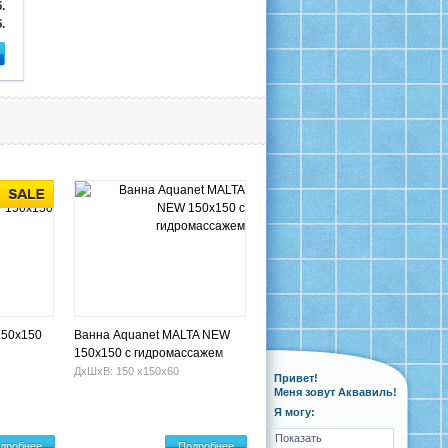
.
.
150х150
Ванна Aquanet MALTA NEW
150х150 с гидромассажем
ДхШхВ: 150 х150х60
Привет!
Меня зовут Аквавиль!
Я могу:
Показать
дробнее
Подробнее