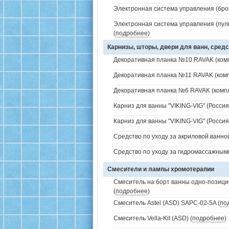
Электронная система управления (брон
Электронная система управления (пуль
(
подробнее
)
Карнизы, шторы, двери для ванн, средс
Декоративная планка №10 RAVAK (комп
Декоративная планка №11 RAVAK (комп
Декоративная планка №6 RAVAK (компл
Карниз для ванны "VIKING-VIG" (Россия)
Карниз для ванны "VIKING-VIG" (Россия
Средство по уходу за акриловой ванной
Средство по уходу за гидромассажным
Смесители и лампы хромотерапии
Смеситель на борт ванны одно-позици
(
подробнее
)
Смеситель Astel (ASD) SAPC-02-5A (
по
Смеситель Vella-Kit (ASD) (
подробнее
)