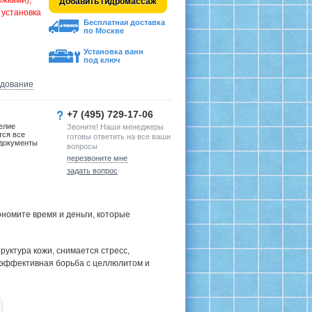
жками),
Добавить гидромассаж
 установка
Бесплатная доставка
по Москве
Установка ванн
под ключ
удование
+7 (495) 729-17-06
елие
Звоните! Наши менеджеры
тся все
готовы ответить на все ваши
документы
вопросы
перезвоните мне
задать вопрос
номите время и деньги, которые
руктура кожи, снимается стресс,
 эффективная борьба с целлюлитом и