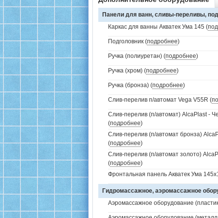
Панели для ванн, сливы-переливы, под
Каркас для ванны Акватек Ума 145 (
под
Подголовник (
подробнее
)
Ручка (полиуретан) (
подробнее
)
Ручка (хром) (
подробнее
)
Ручка (бронза) (
подробнее
)
Слив-перелив п/автомат Vega V55R (
п
Слив-перелив (п/автомат) AlcaPlast - 
(
подробнее
)
Слив-перелив (п/автомат бронза) AlcaP
(
подробнее
)
Слив-перелив (п/автомат золото) AlcaP
(
подробнее
)
Фронтальная панель Акватек Ума 145х1
Гидромассажное, аэромассажное обо
Аэромассажное оборудование (пластик 
Аэромассажное оборудование (металл /