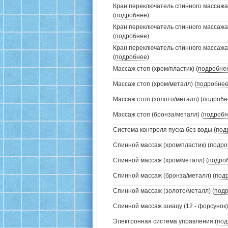
Кран переключатель спинного массажа
(
подробнее
)
Кран переключатель спинного массажа
(
подробнее
)
Кран переключатель спинного массажа
(
подробнее
)
Массаж стоп (хром/пластик) (
подробне
Массаж стоп (хром/металл) (
подробне
Массаж стоп (золото/металл) (
подробн
Массаж стоп (бронза/металл) (
подробн
Система контроля пуска без воды (
под
Спинной массаж (хром/пластик) (
подро
Спинной массаж (хром/металл) (
подро
Спинной массаж (бронза/металл) (
под
Спинной массаж (золото/металл) (
под
Спинной массаж шиацу (12 - форсунок)
Электронная система управления (
под