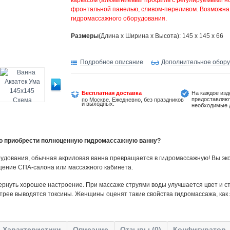
каркасом (алюминиевый профиль с регулируемыми но
фронтальной панелью, сливом-переливом. Возможна
гидромассажного оборудования.
Размеры
(Длина х Ширина х Высота): 145 x 145 x 66
Подробное описание
Дополнительное обор
Бесплатная доставка
На каждое изд
предоставляю
по Москве. Ежедневно, без праздников
и выходных.
необходимые 
но приобрести полноценную гидромассажную ванну?
удования, обычная акриловая ванна превращается в гидромассажную! Вы эко
щение СПА-салона или массажного кабинета.
ернуть хорошее настроение. При массаже струями воды улучшается цвет и ст
трее выводятся токсины. Женщины оценят такие свойства гидромассажа, как
Характеристики
Описание
Отзывы (0)
Конфигуратор