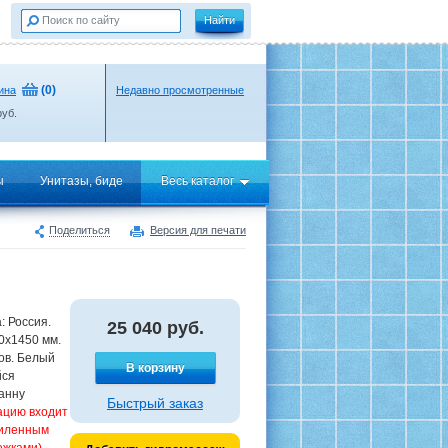
(
0
)
ина
Недавно просмотренные
уб.
ы
Унитазы, биде
Весь каталог
Поделиться
Версия для печати
: Россия.
25 040
руб.
0х1450 мм.
ов. Белый
В корзину
йся
анну
Быстрый заказ
ацию входит
силенным