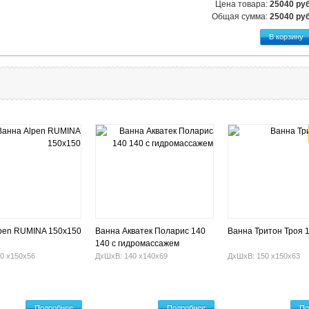
Цена товара:
25040 руб
Общая сумма:
25040
руб
pen RUMINA 150x150
Ванна Акватек Поларис 140
Ванна Тритон Троя 
140 с гидромассажем
0 х150х56
ДхШхВ: 140 х140х69
ДхШхВ: 150 х150х63
Подробнее
Подробнее
По