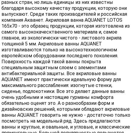
разных стран, но лишь единицы из них известны
благодаря высокому качеству продукции, которую они
выпускают. Среди таких производителей и российская
компания Акванет. Акриловая ванна AQUANET LOTOS
165x70 - это образец продукции, которая изготовлена из
самого высококаческтвенного материала и, самое
главное, из экологически чистого - листового акрила
толщиной 5 мм. Акриловые ванны AQUANET
изготавливаются только на высокотехнологичном
европейском оборудовании последнего поколения.
Поверхность каждой такой ванны покрыта
специальным защитным слоем с элементами
антибактериальной защиты. Все акриловые ванны
AQUANET имеют практически идеальную форму для
максимального расслабления: изогнутые стенки,
сиденье, подлокотники. Все это делает данные ванны
очень удобными и настоящие гурманы комфорта
обязательно оценят это. А о разнообразии форм и
дизайновских решений, которыми обладают акриловые
ванны AQUANET говорить не нужно - достаточно только
посмотреть на модельный ряд. Здесь предлагаются
ванны и круглые, и овальные, и угловые, и классические
прямоугольные. Большой популярностью пользуются