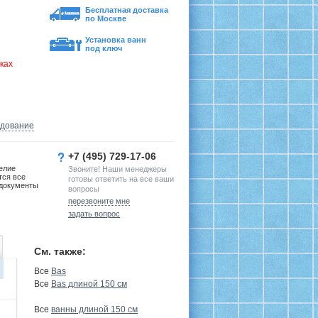
Бесплатная доставка
по Москве
Установка ванн
под ключ
ках
удование
+7 (495) 729-17-06
елие
Звоните! Наши менеджеры
тся все
готовы ответить на все ваши
документы
вопросы
перезвоните мне
задать вопрос
См. также:
Все
Bas
Все
Bas длиной 150 см
Все
ванны длиной 150 см