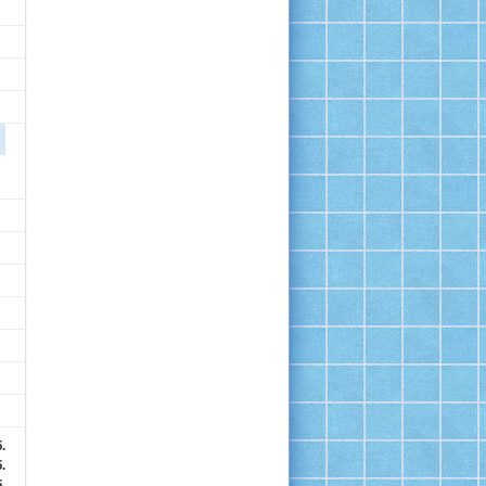
.
.
.