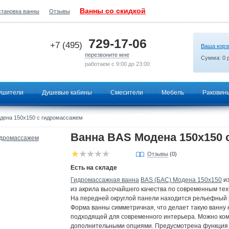
Ванны со скидкой
становка ванны
Отзывы
2026-07-15 01:23:48
729-17-06
+7 (495)
Ваша корз
перезвоните мне
Сумма:
0
р
работаем с 9:00 до 23:00
ушители
Душевые кабины
Смесители
Мебель
Раковин
дена 150х150 с гидромассажем
Ванна BAS Модена 150х150 
Отзывы
(0)
Есть на складе
Гидромассажная ванна
BAS (БАС) Модена 150х150
из
из акрила высочайшего качества по современным тех
На передней округлой панели находится рельефный 
Форма ванны симметричная, что делает такую ванну
подходящей для современного интерьера. Можно ко
дополнительными опциями. Предусмотрена функция