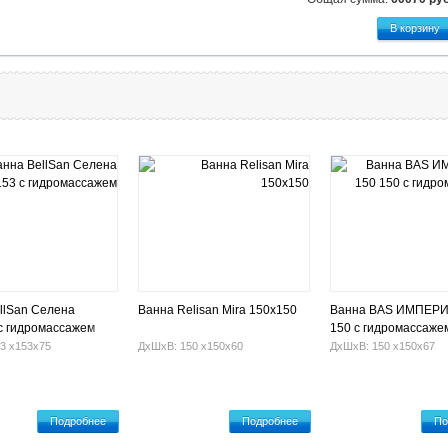
llSan Селена
Ванна Relisan Mira 150х150
Ванна BAS ИМПЕРИ
с гидромассажем
150 с гидромассаже
3 х153х75
ДхШхВ: 150 х150х60
ДхШхВ: 150 х150х67
Подробнее
Подробнее
По