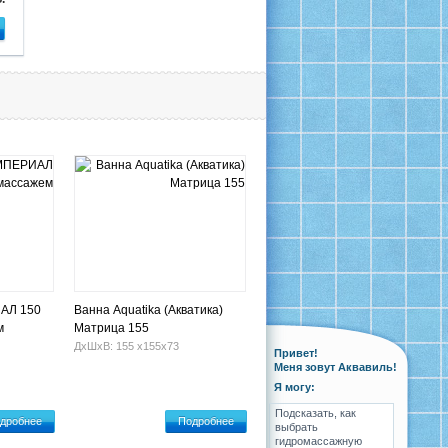
АЛ 150
Ванна Aquatika (Акватика)
м
Матрица 155
ДхШхВ: 155 х155х73
Привет!
Меня зовут Аквавиль!
Я могу:
Подсказать, как
дробнее
Подробнее
выбрать
гидромассажную