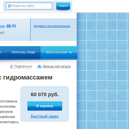
(
0
)
ина
Недавно просмотренные
уб.
ы
Унитазы, биде
Весь каталог
Поделиться
Версия для печати
с гидромассажем
60 070
руб.
готовлена
В корзину
нологиям.
рисунок.
Быстрый заказ
 наиболее
мплектовать