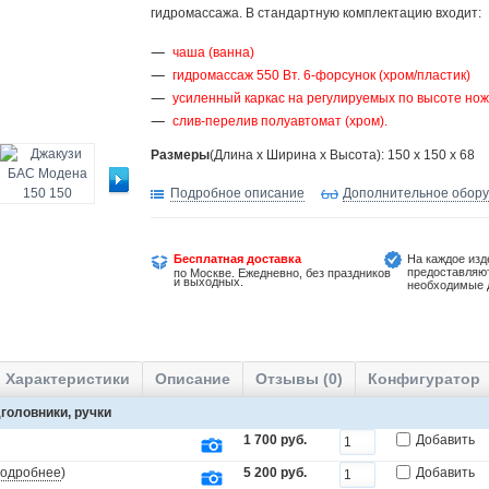
гидромассажа. В стандартную комплектацию входит:
чаша (ванна)
гидромассаж 550 Вт. 6-форсунок (хром/пластик)
усиленный каркас на регулируемых по высоте нож
слив-перелив полуавтомат (хром).
Размеры
(Длина х Ширина х Высота): 150 x 150 x 68
Подробное описание
Дополнительное обор
Бесплатная доставка
На каждое изд
предоставляю
по Москве. Ежедневно, без праздников
и выходных.
необходимые 
Характеристики
Описание
Отзывы (0)
Конфигуратор
головники, ручки
1 700 руб.
Добавить
одробнее
)
5 200 руб.
Добавить