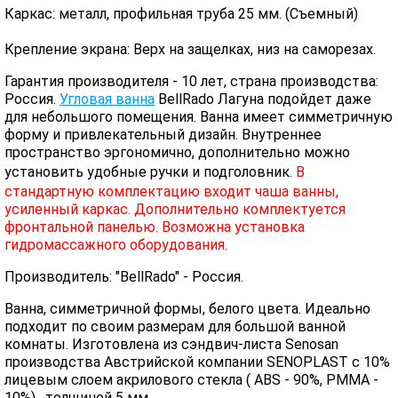
Каркас: металл, профильная труба 25 мм. (Съемный)
Крепление экрана: Верх на защелках, низ на саморезах.
Гарантия производителя - 10 лет, страна производства:
Россия.
Угловая ванна
BellRado Лагуна подойдет даже
для небольшого помещения. Ванна имеет симметричную
форму и привлекательный дизайн. Внутреннее
пространство эргономично, дополнительно можно
установить удоб
ные ручки и по
дголовник
.
В
стандартную комплектацию входит чаша ванны,
усиленный каркас. Дополнительно комплектуется
фронтальной панелью. Возможна установка
гидромассажного оборудования.
Производитель: "BellRado" - Россия.
Ванна, симметричной формы, белого цвета. Идеально
подходит по своим размерам для большой ванной
комнаты. Изготовлена из сэндвич-листа Senosan
производства Австрийской компании SENOPLAST c 10%
лицевым слоем акрилового стекла ( ABS - 90%, PMMA -
10%) , толщиной 5 мм.