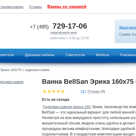
Ванны со скидкой
становка ванны
Отзывы
2026-06-23 05:48:23
729-17-06
+7 (495)
Ваша корз
перезвоните мне
Сумма:
0
р
работаем с 9:00 до 23:00
ушители
Душевые кабины
Смесители
Мебель
Раковин
 Эрика 160x75 с гидромассажем
Ванна BellSan Эрика 160x75
Отзывы
(0)
Есть на складе
Гидромассажная ванна 160
Эрика, производства ком
BellSan — это идеальный вариант для любой ванной 
Несмотря на всю кажущуюся простоту, небольшие ра
внушительный объем, модель очень удобна и делает
процедуры весьма комфортными, благодаря удобной 
подлокотникам. В стандартную комплектацию входит