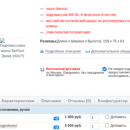
чаша (ванна)
гидромассаж 900 Вт. 6-форсунок (пластик)
жесткий металлический каркас на регулируемых п
ножках
слив-перелив полуавтомат.
Размеры
(Длина х Ширина х Высота): 159 x 75 x 63
Подробное описание
Дополнительное обор
Бесплатная доставка
На каждое изд
предоставляю
по Москве. Ежедневно, без праздников
и выходных.
необходимые 
Характеристики
Описание
Отзывы (0)
Конфигуратор
головники, ручки
1 400 руб.
Добавить
одробнее
)
5 000 руб.
Добавить