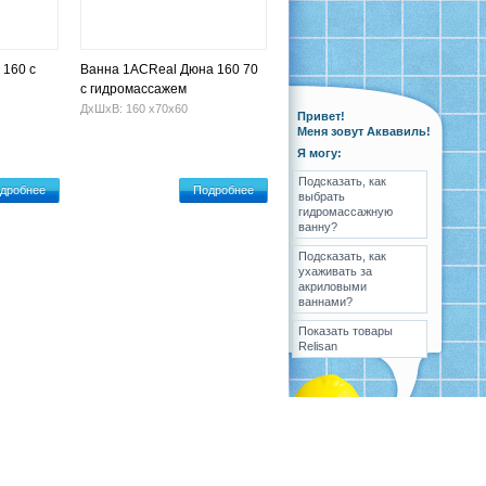
 160 с
Ванна 1ACReal Дюна 160 70
с гидромассажем
ДхШхВ: 160 х70х60
Привет!
Меня зовут Аквавиль!
Я могу:
Подсказать, как
дробнее
Подробнее
выбрать
гидромассажную
ванну?
Подсказать, как
ухаживать за
акриловыми
ваннами?
Показать товары
Relisan
ка
Вопрос-ответ
Контакты
Карта сайта
Разработка
,
поддержка
и
продвижение сайта