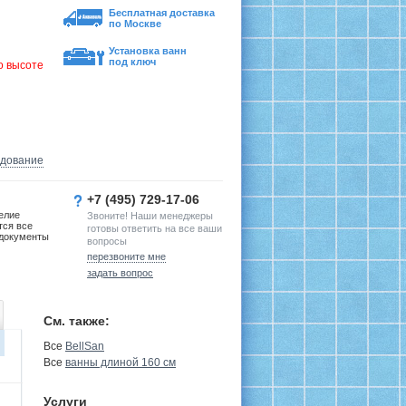
Бесплатная доставка
по Москве
Установка ванн
под ключ
о высоте
удование
+7 (495) 729-17-06
елие
Звоните! Наши менеджеры
тся все
готовы ответить на все ваши
документы
вопросы
перезвоните мне
задать вопрос
См. также:
Все
BellSan
Все
ванны длиной 160 см
Услуги