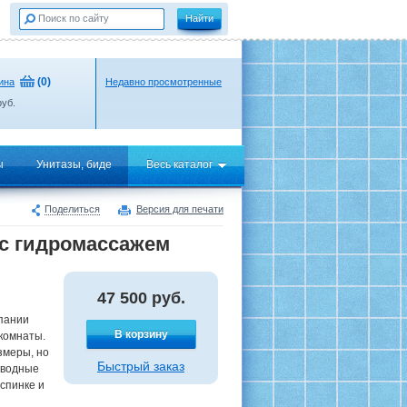
(
0
)
ина
Недавно просмотренные
уб.
ы
Унитазы, биде
Весь каталог
Поделиться
Версия для печати
 с гидромассажем
47 500
руб.
пании
В корзину
комнаты.
змеры, но
Быстрый заказ
 водные
спинке и
: