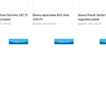
lisan Neonika 160 70
Ванна акриловая BAS Аякс
Ванна Ravak Vanda I
ассажем
160х70
гидромассажем
0 х70х60
ДхШхВ: 160 х70х60
ДхШхВ: 160 х70х61
Подробнее
Подробнее
По
Гидромассажные ванны
Установка ванны
Оплата и достав
проспект, 9