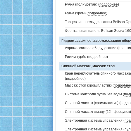
Ручка (полиуретан) (
подробнее
)
Ручка (хром) (
подробнее
)
Торцевая панель для ванны Bellsan Эри
Фронтальная панель Bellsan Эрика 160
Гидромассажное, аэромассажное обо
Аэромассажное оборудование (пластик 
Режим турбо (
подробнее
)
Спинной массаж, массаж стоп
Кран переключатель спинного массажа 
(
подробнее
)
Массаж стоп (хром/пластик) (
подробне
Система контроля пуска без воды (
под
Спинной массаж (хром/пластик) (
подро
Спинной массаж шиацу (12 - форсунок)
Электронная система управления (
под
Электронная система управления (пуль