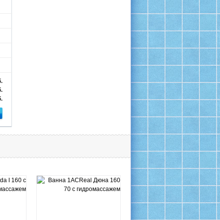
.
.
.