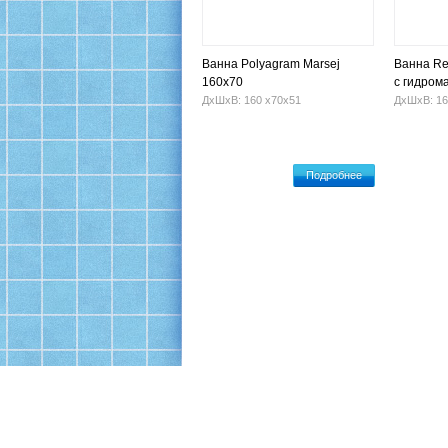
Ванна Polyagram Marsej
Ванна Re
160x70
с гидром
ДхШхВ: 160 х70х51
ДхШхВ: 16
Подробнее
Офис: Москва, ул. 16-я Парковая, 26, корп.1
Производство и склад: Щелково, Пролетарский 