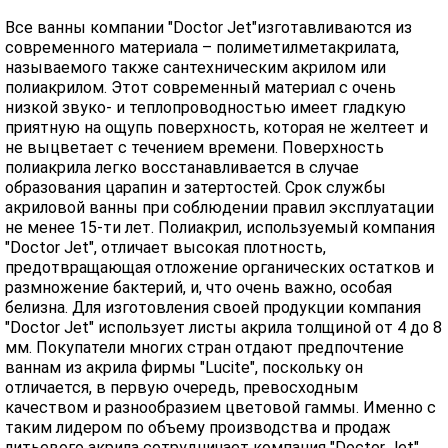
Все ванны компании "Doctor Jet"изготавливаются из
современного материала – полиметилметакрилата,
называемого также сантехническим акрилом или
полиакрилом. Этот современный материал с очень
низкой звуко- и теплопроводностью имеет гладкую
приятную на ощупь поверхность, которая не желтеет и
не выцветает с течением времени. Поверхность
полиакрила легко восстанавливается в случае
образования царапин и затертостей. Срок службы
акриловой ванны при соблюдении правил эксплуатации
не менее 15-ти лет. Полиакрил, используемый компания
"Doctor Jet", отличает высокая плотность,
предотвращающая отложение органических остатков и
размножение бактерий, и, что очень важно, особая
белизна. Для изготовления своей продукции компания
"Doctor Jet" использует листы акрила толщиной от 4 до 8
мм. Покупатели многих стран отдают предпочтение
ваннам из акрила фирмы "Lucite", поскольку он
отличается, в первую очередь, превосходным
качеством и разнообразием цветовой гаммы. Именно с
таким лидером по объему производства и продаж
литьевого акрила сотрудничает компания "Doctor Jet".