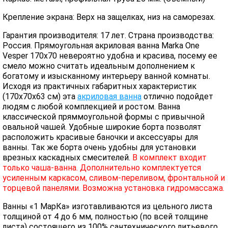
Крепление экрана: Верх на защелках, низ на саморезах.
Гарантия производителя: 17 лет. Страна производства:
Россия. Прямоугольная акриловая ванна Marka One
Vesper 170x70 невероятно удобна и красива, посему ее
смело можно считать идеальным дополнением к
богатому и изысканному интерьеру ванной комнаты.
Исходя из практичных габаритных характеристик
(170x70x63 см) эта
акриловая ванна
отлично подойдет
людям с любой комплекцией и ростом. Ванна
классической пряммоугольной формы с привычной
овальной чашей. Удобные широкие борта позволят
расположить красивые баночки и аксессуары для
ванны. Так же борта очень удобны для установки
врезных каскадных смесителей.
В комплект входит
только чаша-ванна. Дополнительно комплектуется
усиленным каркасом, сливом-переливом, фронтальной и
торцевой панелями. Возможна установка гидромассажа.
Ванны «1 МарКа» изготавливаются из цельного листа
толщиной от 4 до 6 мм, полностью (по всей толщине
листа) состоящего из 100% сантехнического литьевого