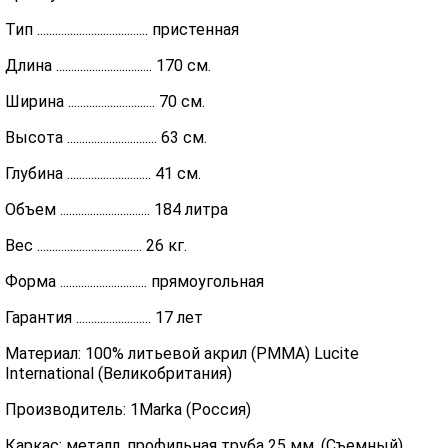
Тип ..................................... пристенная
Длина ................................ 170 см.
Ширина ............................. 70 см.
Высота .............................. 63 см.
Глубина ............................ 41 см.
Объем .............................. 184 литра
Вес ................................... 26 кг.
Форма ............................. прямоугольная
Гарантия ......................... 17 лет
Материал: 100% литьевой акрил (PMMA) Lucite
International (Великобритания)
Производитель: 1Marka (Россия)
Каркас: металл, профильная труба 25 мм. (Съемный)