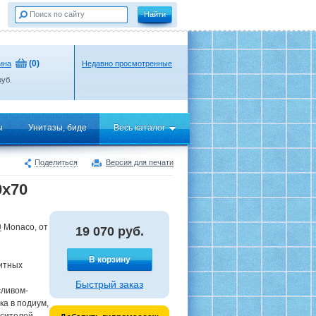
(
0
)
ина
Недавно просмотренные
уб.
ы
Унитазы, биде
Весь каталог
Поделиться
Версия для печати
0x70
0
Monaco, от
19 070
руб.
В корзину
итных
Быстрый заказ
сливом-
а в подиум,