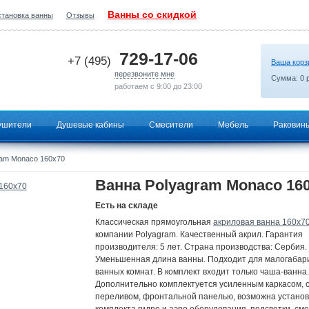
Ванны со скидкой
становка ванны
Отзывы
2026-06-28 20:56:19
729-17-06
+7 (495)
Ваша корз
перезвоните мне
Сумма:
0
р
работаем с 9:00 до 23:00
ушители
Душевые кабины
Смесители
Мебель
Раковин
ram Monaco 160x70
Ванна Polyagram Monaco 16
Есть на складе
Классическая прямоугольная
акриловая ванна 160х7
компании Polyagram. Качественный акрил. Гарантия
производителя: 5 лет. Страна производства: Сербия.
Уменьшенная длина ванны. Подходит для малогабар
ванных комнат. В комплект входит только чаша-ванна.
Дополнительно комплектуется усиленным каркасом, 
переливом, фронтальной панелью, возможна установк