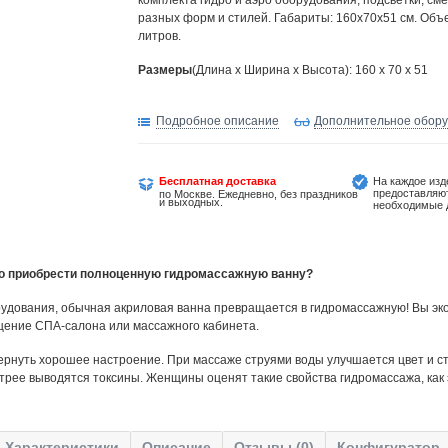
комплекта гидро и аэро оборудования, подсветки, см
разных форм и стилей. Габариты: 160x70х51 см. Объ
литров.
Размеры
(Длина х Ширина х Высота): 160 x 70 x 51
Подробное описание
Дополнительное обор
Бесплатная доставка
На каждое изд
предоставляю
по Москве. Ежедневно, без праздников
и выходных.
необходимые 
но приобрести полноценную гидромассажную ванну?
удования, обычная акриловая ванна превращается в гидромассажную! Вы эко
щение СПА-салона или массажного кабинета.
ернуть хорошее настроение. При массаже струями воды улучшается цвет и ст
трее выводятся токсины. Женщины оценят такие свойства гидромассажа, как
Характеристики
Описание
Отзывы (0)
Конфигуратор