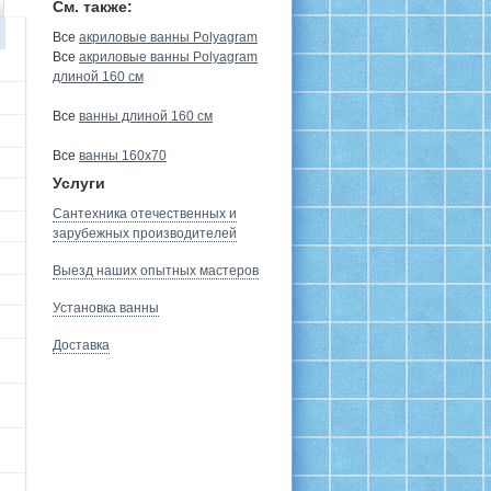
См. также:
Все
акриловые ванны Polyagram
Все
акриловые ванны Polyagram
длиной 160 см
Все
ванны длиной 160 см
Все
ванны 160х70
Услуги
Сантехника отечественных и
зарубежных производителей
Выезд наших опытных мастеров
Установка ванны
Доставка