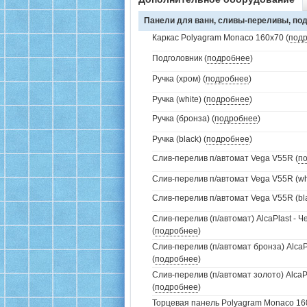
Панели для ванн, сливы-переливы, под
Каркас Polyagram Monaco 160x70 (
под
Подголовник (
подробнее
)
Ручка (хром) (
подробнее
)
Ручка (white) (
подробнее
)
Ручка (бронза) (
подробнее
)
Ручка (black) (
подробнее
)
Слив-перелив п/автомат Vega V55R (
п
Слив-перелив п/автомат Vega V55R (whi
Слив-перелив п/автомат Vega V55R (bla
Слив-перелив (п/автомат) AlcaPlast - 
(
подробнее
)
Слив-перелив (п/автомат бронза) AlcaP
(
подробнее
)
Слив-перелив (п/автомат золото) AlcaP
(
подробнее
)
Торцевая панель Polyagram Monaco 160