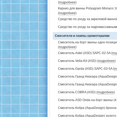
(
подробнее
)
Карниз для ванны Polyagram Monaco 1
(
подробнее
)
Средство по уходу за акриловой ванной
Средство по уходу за гидромассажным
Смесители и лампы хромотерапии
Смеситель на борт ванны одно-позици
(
подробнее
)
Смеситель Astel (ASD) SAPC-02-5A (
по
Смеситель Vella-Kit (ASD) (
подробнее
)
Смеситель Garda (ASD) SAPC-03-5A (
п
Смеситель Гранд Ниагара (AquaDesign)
Смеситель Гранд Ниагара (AquaDesign)
Смеситель COBRA (ASD) (
подробнее
)
Смеситель ASD Onda на борт ванны (4 
Смеситель Кобра (AquaDesign) бронза 
Смеситель Кобра (AquaDesign) золото 