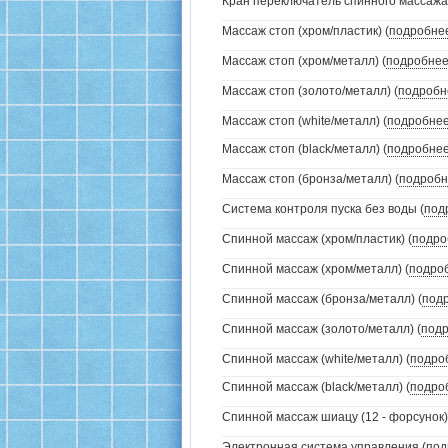
Кран переключатель спинного массажа (
Массаж стоп (хром/пластик) (
подробне
Массаж стоп (хром/металл) (
подробне
Массаж стоп (золото/металл) (
подробн
Массаж стоп (white/металл) (
подробне
Массаж стоп (black/металл) (
подробне
Массаж стоп (бронза/металл) (
подробн
Система контроля пуска без воды (
под
Спинной массаж (хром/пластик) (
подро
Спинной массаж (хром/металл) (
подро
Спинной массаж (бронза/металл) (
под
Спинной массаж (золото/металл) (
под
Спинной массаж (white/металл) (
подро
Спинной массаж (black/металл) (
подро
Спинной массаж шиацу (12 - форсунок)
Электронная система управления (
под