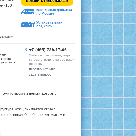
есителей
Добавить гидромассаж
ем -160
Бесплатная доставка
по Москве
Установка ванн
под ключ
удование
+7 (495) 729-17-06
елие
Звоните! Наши менеджеры
тся все
готовы ответить на все ваши
документы
вопросы
перезвоните мне
задать вопрос
номите время и деньги, которые
руктура кожи, снимается стресс,
 эффективная борьба с целлюлитом и