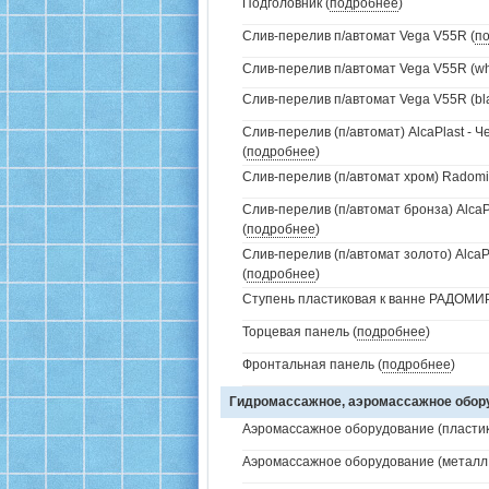
Подголовник (
подробнее
)
Слив-перелив п/автомат Vega V55R (
п
Слив-перелив п/автомат Vega V55R (whi
Слив-перелив п/автомат Vega V55R (bla
Слив-перелив (п/автомат) AlcaPlast - 
(
подробнее
)
Слив-перелив (п/автомат хром) Radomir
Слив-перелив (п/автомат бронза) AlcaP
(
подробнее
)
Слив-перелив (п/автомат золото) AlcaP
(
подробнее
)
Ступень пластиковая к ванне РАДОМИР 
Торцевая панель (
подробнее
)
Фронтальная панель (
подробнее
)
Гидромассажное, аэромассажное обо
Аэромассажное оборудование (пластик 
Аэромассажное оборудование (металл /