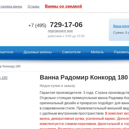
Ванны со скидкой
становка ванны
Отзывы
2026-06-29 20:47:08
729-17-06
+7 (495)
Ваша корз
перезвоните мне
Сумма:
0
р
работаем с 9:00 до 23:00
ушители
Душевые кабины
Смесители
Мебель
Раковин
р Конкорд 180
Ванна Радомир Конкорд 180
Недоступно к заказу
Гарантия производителя: 3 года. Страна производств
Отдельно стоящая прямоугольная ванна Радомир Ко
оригинальный дизайн и прекрасно подойдет для ван
в современном стиле. Привлекательный внешний вид
с удобным внутренним пространством.
В комплект вх
ванна, декоративная ручка, усиленный каркас. Допол
комплектуется сливом-переливом, фронтальной и то