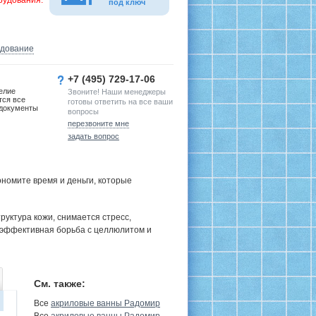
рудования.
под ключ
удование
+7 (495) 729-17-06
елие
Звоните! Наши менеджеры
тся все
готовы ответить на все ваши
документы
вопросы
перезвоните мне
задать вопрос
номите время и деньги, которые
руктура кожи, снимается стресс,
 эффективная борьба с целлюлитом и
См. также:
Все
акриловые ванны Радомир