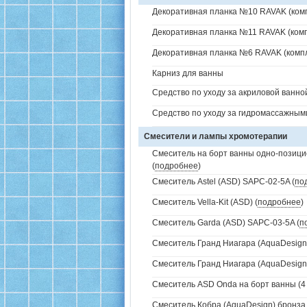
Декоративная планка №10 RAVAK (комп
Декоративная планка №11 RAVAK (комп
Декоративная планка №6 RAVAK (компл
Карниз для ванны
Средство по уходу за акриловой ванной
Средство по уходу за гидромассажным
Смесители и лампы хромотерапии
Смеситель на борт ванны одно-позици
(
подробнее
)
Смеситель Astel (ASD) SAPC-02-5A (
по
Смеситель Vella-Kit (ASD) (
подробнее
)
Смеситель Garda (ASD) SAPC-03-5A (
п
Смеситель Гранд Ниагара (AquaDesign)
Смеситель Гранд Ниагара (AquaDesign)
Смеситель ASD Onda на борт ванны (4 
Смеситель Кобра (AquaDesign) бронза 