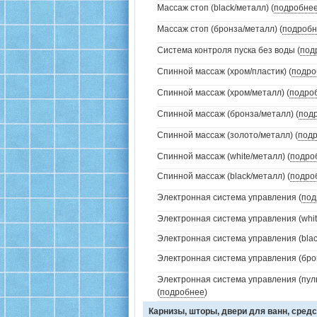
Массаж стоп (black/металл) (
подробне
Массаж стоп (бронза/металл) (
подробн
Система контроля пуска без воды (
под
Спинной массаж (хром/пластик) (
подро
Спинной массаж (хром/металл) (
подро
Спинной массаж (бронза/металл) (
под
Спинной массаж (золото/металл) (
под
Спинной массаж (white/металл) (
подро
Спинной массаж (black/металл) (
подро
Электронная система управления (
под
Электронная система управления (white
Электронная система управления (black
Электронная система управления (брон
Электронная система управления (пуль
(
подробнее
)
Карнизы, шторы, двери для ванн, средс