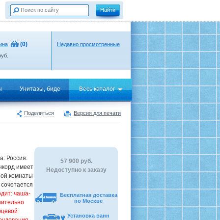
(
0
)
ина
Недавно просмотренные
уб.
ы
Унитазы, биде
Весь каталог
Поделиться
Версия для печати
а: Россия.
57 900
руб.
нкорд имеет
Недоступно к заказу
ной комнаты
 сочетается
одит: чаша-
Бесплатная доставка
по Москве
нительно
рцевой
Установка ванн