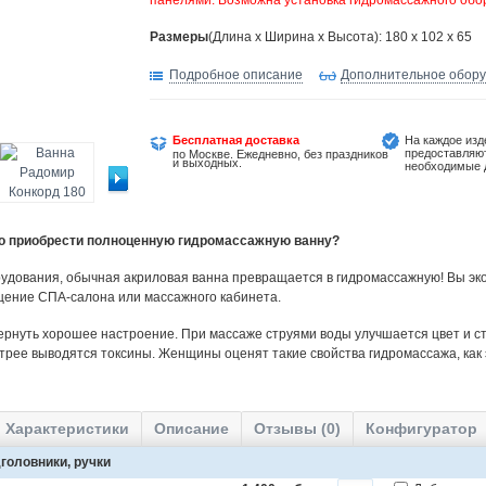
панелями. Возможна установка гидромассажного обо
Размеры
(Длина х Ширина х Высота): 180 x 102 x 65
Подробное описание
Дополнительное обор
Бесплатная доставка
На каждое изд
предоставляю
по Москве. Ежедневно, без праздников
и выходных.
необходимые 
но приобрести полноценную гидромассажную ванну?
удования, обычная акриловая ванна превращается в гидромассажную! Вы эко
щение СПА-салона или массажного кабинета.
ернуть хорошее настроение. При массаже струями воды улучшается цвет и ст
трее выводятся токсины. Женщины оценят такие свойства гидромассажа, как
Характеристики
Описание
Отзывы (0)
Конфигуратор
головники, ручки