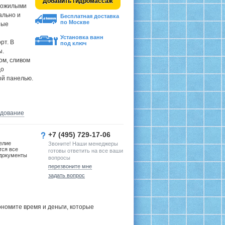
Добавить гидромассаж
 пожилыми
ально и
Бесплатная доставка
по Москве
ные
Установка ванн
рт. В
под ключ
ы.
ом, сливом
до
ой панелью.
удование
+7 (495) 729-17-06
елие
Звоните! Наши менеджеры
тся все
готовы ответить на все ваши
документы
вопросы
перезвоните мне
задать вопрос
номите время и деньги, которые