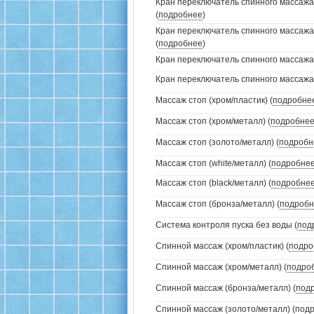
Кран переключатель спинного массажа
(
подробнее
)
Кран переключатель спинного массажа
(
подробнее
)
Кран переключатель спинного массажа (
Кран переключатель спинного массажа (
Массаж стоп (хром/пластик) (
подробне
Массаж стоп (хром/металл) (
подробне
Массаж стоп (золото/металл) (
подробн
Массаж стоп (white/металл) (
подробне
Массаж стоп (black/металл) (
подробне
Массаж стоп (бронза/металл) (
подробн
Система контроля пуска без воды (
под
Спинной массаж (хром/пластик) (
подро
Спинной массаж (хром/металл) (
подро
Спинной массаж (бронза/металл) (
под
Спинной массаж (золото/металл) (
под