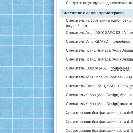
Средство по уходу за гидромассажным
Смесители и лампы хромотерапии
Смеситель на борт ванны одно-позици
(
подробнее
)
Смеситель Astel (ASD) SAPC-02-5A (
по
Смеситель Vella-Kit (ASD) (
подробнее
)
Смеситель Гранд Ниагара (AquaDesign)
Смеситель Гранд Ниагара (AquaDesign)
Смеситель COBRA (ASD) (
подробнее
)
Смеситель ASD Onda на борт ванны (4 
Смеситель Garda (ASD) SAPC-03-5A (
п
Смеситель Кобра (AquaDesign) бронза 
Смеситель Кобра (AquaDesign) золото 
Хромотерапия без фиксации цвета d=5
Хромотерапия без фиксации цвета d=57
Хромотерапия без фиксации цвета d=57