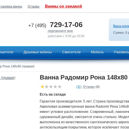
Ванны со скидкой
становка ванны
Отзывы
2026-07-15 00:32:04
729-17-06
+7 (495)
Ваша корз
перезвоните мне
Сумма:
0
р
работаем с 9:00 до 23:00
ушители
Душевые кабины
Смесители
Мебель
Раковин
 Рона 148x80 (правая)
Ванна Радомир Рона 148x80 
Отзывы
(0)
Есть на складе
Гарантия производителя: 5 лет. Страна производства
Акриловая асимметричная ванна Radomir Рона 148х8
имеет угловое расположение. Современный, лаконич
сдержанный дизайн, смотрится очень стильно. Моде
выполненна из качественного сантехнического акрила
антискользящим покрытием, которое исключает поск