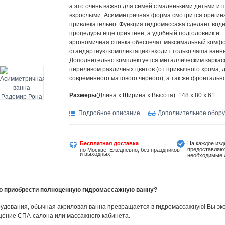
а это очень важно для семей с маленькими детьми и
взрослыми. Асимметричная форма смотрится оригин
привлекательно. Функция гидромассажа сделает вод
процедуры еще приятнее, а удобный подголовник и
эргономичная спинка обеспечат максимальный комфо
стандартную комплектацию входит только чаша ванн
Дополнительно комплектуется металлическим каркас
переливом различных цветов (от привычного хрома, 
современного матового черного), а так же фронтальн
Размеры
(Длина х Ширина х Высота): 148 x 80 x 61
Подробное описание
Дополнительное обор
Бесплатная доставка
На каждое изд
предоставляю
по Москве. Ежедневно, без праздников
и выходных.
необходимые 
но приобрести полноценную гидромассажную ванну?
удования, обычная акриловая ванна превращается в гидромассажную! Вы эко
щение СПА-салона или массажного кабинета.