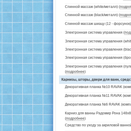
Спинной массаж (white/металл) (
подро
Спинной массаж (black/металл) (
подро
Спинной массаж шиацу (12 - форсунок)
Электронная система управления (
под
Электронная система управления (white
Электронная система управления (black
Электронная система управления (брон
Электронная система управления (пуль
(
подробнее
)
Карнизы, шторы, двери для ванн, средс
Декоративная планка №10 RAVAK (комп
Декоративная планка №11 RAVAK (комп
Декоративная планка №6 RAVAK (компл
Карниз для ванны Радомир Рона 148х8
(
подробнее
)
Средство по уходу за акриловой ванной