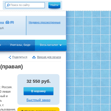
(
0
)
ина
Недавно просмотренные
уб.
ы
Унитазы, биде
Весь каталог
Поделиться
Версия для печати
(правая)
32 550
руб.
: Россия.
В корзину
0 левая
ный и
Быстрый заказ
ль
, с
альзование,