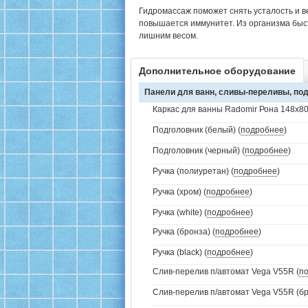
Гидромассаж поможет снять усталость и в
повышается иммунитет. Из организма быс
лишним весом.
Дополнительное оборудование
Панели для ванн, сливы-переливы, под
Каркас для ванны Radomir Рона 148х80
Подголовник (белый) (
подробнее
)
Подголовник (черный) (
подробнее
)
Ручка (полиуретан) (
подробнее
)
Ручка (хром) (
подробнее
)
Ручка (white) (
подробнее
)
Ручка (бронза) (
подробнее
)
Ручка (black) (
подробнее
)
Слив-перелив п/автомат Vega V55R (
п
Слив-перелив п/автомат Vega V55R (бр