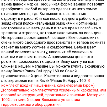
ванна данной марки. Необычная форма ванной позволит
преобразить любой интерьер сделает из него самое
стильное место, где Вы сможете с легкостью
отдохнуть и расслабиться после трудного рабочего дня,
зарядиться положительными эмоциями и отличным
настроением на весь день и в тоже время позабыть о
тревогах и стрессах, которые накопились за весь день.
Интересная форма ванной позволит Вам сэкономить
очень много свободного пространства и теперь комната
станет на много уютнее и комфортнее. Белый цвет
ванной освежит комнату, наполнит её солнечным
светом и летним теплом. А приемлемая цена - это
реальная возможность сделать Вашу мечту на шаг
ближе! В нашем магазине Вы можете купить акриловую
ванну Ravak/Равак BeHappy 160 по Самой
привлекательной цене. Качественная и недорогая ванна-
это акриловая ванна Ravak/Равак BeHappy 160.
В
комплект входит: чаша-ванна, слив-перелив (хром).
Дополнительно комплектуется усиленным каркасом, или
опорной конструкцией, фронтальной панелью. Материал:
100% литьевой акрил. Возможна установка
гидромассажного оборудования.