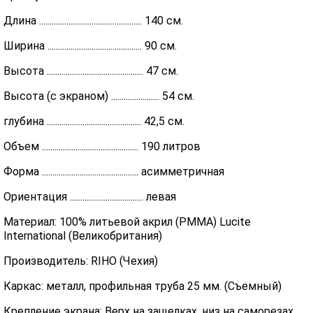
Длина ................................................. 140 см.
Ширина ............................................. 90 см.
Высота .............................................. 47 см.
Высота (с экраном) ....................... 54 см.
глубина ............................................. 42,5 см.
Объем .............................................. 190 литров
Форма .............................................. асимметричная
Ориентация ................................... левая
Материал: 100% литьевой акрил (PMMA) Lucite
International (Великобритания)
Производитель: RIHO (Чехия)
Каркас: металл, профильная труба 25 мм. (Съемный)
Крепление экрана: Верх на защелках, низ на саморезах.