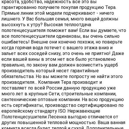
красота, удобство, надежность все это вы
гарантированно получаете покупая продукцию Тера.
Прямые линии этой модели подчеркивают - ничего
лишнего. У Вас большая семья, много вещей должны
высохнуть к утру? Высокая теплоотдача
полотенцесушителя поможет вам! Если вы думаете, что
все полотенцесушители одинаковы, вы очень сильно
ошибаетесь! Внешне они конечно похожи, но поверьте
когда горячая вода потечет с вашего этажа вниз и
зальет всех соседей снизу, это очень не приятно! Даже
если вашей вины в этом нет все было установлено
правильно, по закону вам должен возместить ущерб
производитель который несет гарантийные
обязательства. Но вы можете попросту не найти этого
производителя... Компания Тера производит и
поставляет по всей России данную продукцию уже
много лет в крупные Сети, строительные компании,
сантехнические оптовые компании. На всю продукцию
есть сертификаты, производство сертифицировано по
европейскому стандарту ISO. Нержавеющие
Полотенцесушители Лесенка выгодно отличается от
других повышенной тепловой мощностью. Ваша ванная
комната всегда будет теплой и сухой. Дополнительные