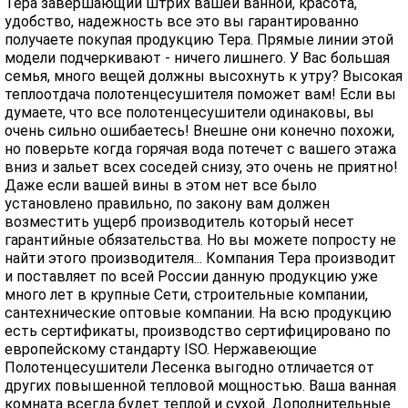
Тера завершающий штрих вашей ванной, красота,
удобство, надежность все это вы гарантированно
получаете покупая продукцию Тера. Прямые линии этой
модели подчеркивают - ничего лишнего. У Вас большая
семья, много вещей должны высохнуть к утру? Высокая
теплоотдача полотенцесушителя поможет вам! Если вы
думаете, что все полотенцесушители одинаковы, вы
очень сильно ошибаетесь! Внешне они конечно похожи,
но поверьте когда горячая вода потечет с вашего этажа
вниз и зальет всех соседей снизу, это очень не приятно!
Даже если вашей вины в этом нет все было
установлено правильно, по закону вам должен
возместить ущерб производитель который несет
гарантийные обязательства. Но вы можете попросту не
найти этого производителя... Компания Тера производит
и поставляет по всей России данную продукцию уже
много лет в крупные Сети, строительные компании,
сантехнические оптовые компании. На всю продукцию
есть сертификаты, производство сертифицировано по
европейскому стандарту ISO. Нержавеющие
Полотенцесушители Лесенка выгодно отличается от
других повышенной тепловой мощностью. Ваша ванная
комната всегда будет теплой и сухой. Дополнительные