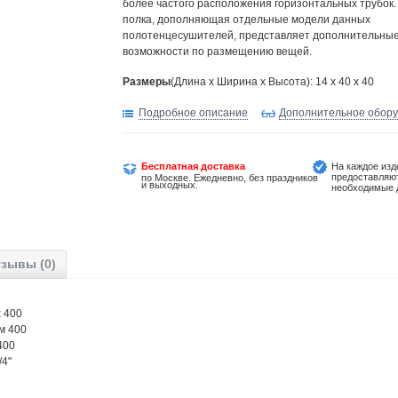
более частого расположения горизонтальных трубок.
полка, дополняющая отдельные модели данных
полотенцесушителей, представляет дополнительны
возможности по размещению вещей.
Размеры
(Длина х Ширина х Высота): 14 x 40 x 40
Подробное описание
Дополнительное обор
Бесплатная доставка
На каждое изд
предоставляю
по Москве. Ежедневно, без праздников
и выходных.
необходимые 
зывы (0)
 400
м 400
400
/4"