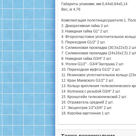
Габариты упаковки, мм 0,44х0,64х0,14
Вес, кг 4,76
Комплектация полотенцесушителя:1. Поло
2. Декоративная гайка 2 шт.
3. Накидная гайка G1" 2 шт.
4. Фторопластовое уплотнительное кольцо 
5. Переходник G1/2" 2 шт.
6. Силиконовая прокладка (30,5х22х3) 2 шт
7. Силиконовая прокладка (24х16х2,5) 2 шт
8. Накидная гайка G3/4" 2 шт.
9. Уголок G1/2" - G3/4"Заглушка 2 шт.
10. Переходная муфта G1/2" 2 шт.
11. Резиновое уплотнительное кольцо (23х1
12. Кран Маевского G1/2" 2 шт.
13. Кольцо крепления телескопического к
14. Колпачок с резьбой G3/4" 2 шт.
15. Кронштейн телескопический 2 шт.
16. Отражатель средний 2 шт.
17. Эксцентрик 1/2"х3/4" 2 шт.
18. Коробка картонная 1 шт.