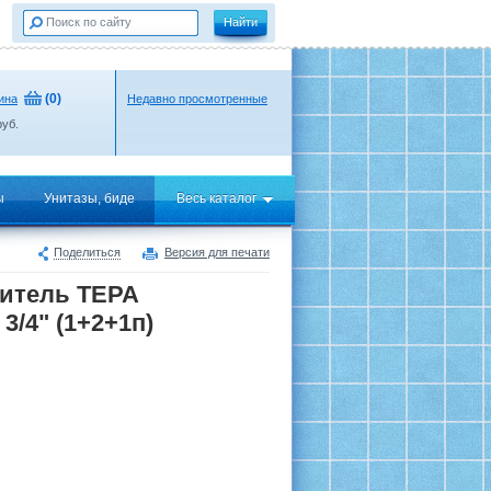
(
0
)
ина
Недавно просмотренные
уб.
ы
Унитазы, биде
Весь каталог
Поделиться
Версия для печати
итель ТЕРА
3/4" (1+2+1п)