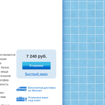
отличается
7 240
руб.
анная
е
В корзину
 белья,
и вещи
Быстрый заказ
тельном
мосфер.
жность
Бесплатная доставка
по Москве
яет
теме
Установка ванн
под ключ