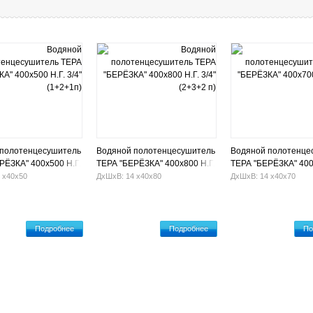
 полотенцесушитель
Водяной полотенцесушитель
Водяной полотенце
РЁЗКА" 400х500 Н.Г.
ТЕРА "БЕРЁЗКА" 400х800 Н.Г.
ТЕРА "БЕРЁЗКА" 400
+1п)
3/4" (2+3+2 п)
3/4" (2+2+2 п)
 х40х50
ДхШхВ: 14 х40х80
ДхШхВ: 14 х40х70
Подробнее
Подробнее
По