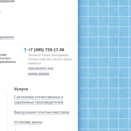
 Верхняя
е
удование
+7 (495) 729-17-06
елие
Звоните! Наши менеджеры
тся все
готовы ответить на все ваши
документы
вопросы
перезвоните мне
задать вопрос
Услуги
Сантехника отечественных и
зарубежных производителей
Выезд наших опытных мастеров
Установка ванны