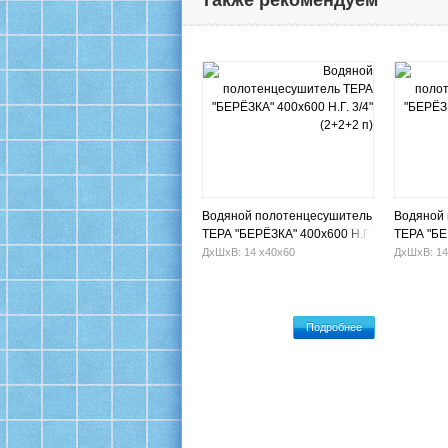
Также рекомендуем
Водяной полотенцесушитель
Водяной
ТЕРА "БЕРЁЗКА" 400х600 Н.Г.
ТЕРА "БЕ
3/4" (2+2+2 п)
3/4" (1+2
ДхШхВ: 14 х40х60
ДхШхВ: 14
Подробнее