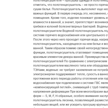
полотенцесушителя – просушка одежды и полотенец
отметить, что полотенцесушитель – не просто горяча
сушки белья. Полотенцесушитель выполняет еще не
важных функций. В первую очередь это, несомненно, 
помещения. Кроме того, изделие понижает уровень 
влажности в ванной, а значит, препятствует возникн
грибков и колоний болезнетворных бактерий. Водяны
полотенцесушители Водяной полотенцесушитель по
системе горячего водоснабжения или центрального о
После этого через него проходит горячая вода, нагре
полотенцесушитель, находящееся на нем белье и воз
ванной. Таким образом помимо своей непосредствен
функции, полотенцесушитель отапливает помещение
красивым элементом декора ванной. Преимущества 
полотенцесушителей По сравнению с электрическим
полотенцесушителем масляного типа или оборудова
ТЭНами, водяные: не требуют заземления не потреб
электроэнергии поддерживают тепло, сухость в ванно
протяжении всего периода работы отопления или го
водоснабжения при подключении к системе ГВС явл
«компенсирующей петлей», снимающей с труб темп
напряжения-деформации При всем многообразии вы
форм — S, M, F, H-образные, особого внимания засл
полотенцесушитель лесенка, позволяющий размести
небольших вещей, или же ускорить просушку крупных 