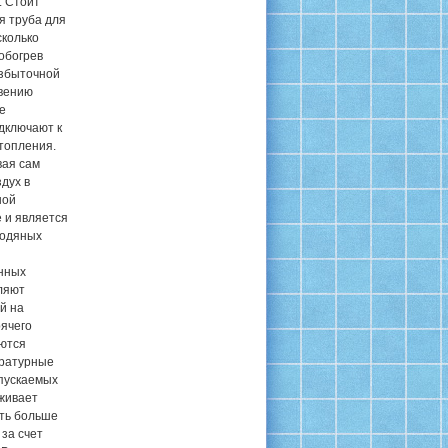
. Стоит
я труба для
сколько
обогрев
избыточной
овению
е
дключают к
топления.
вая сам
дух в
ной
 и является
водяных
нных
ляют
й на
рячего
яются
ературные
пускаемых
уживает
ть больше
за счет