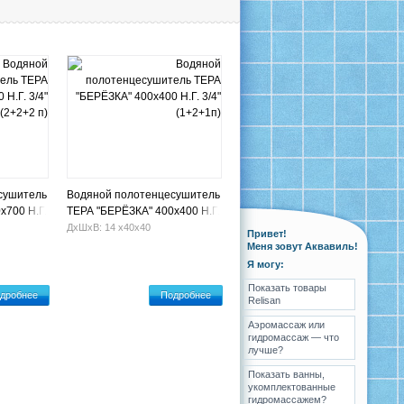
сушитель
Водяной полотенцесушитель
х700 Н.Г.
ТЕРА "БЕРЁЗКА" 400х400 Н.Г.
3/4" (1+2+1п)
ДхШхВ: 14 х40х40
Привет!
Меня зовут Аквавиль!
Я могу:
Показать товары
дробнее
Подробнее
Relisan
Аэромассаж или
гидромассаж — что
лучше?
Показать ванны,
укомплектованные
гидромассажем?