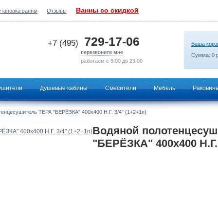
Ванны со скидкой
становка ванны
Отзывы
2026-06-26 09:28:03
729-17-06
+7 (495)
Ваша корз
перезвоните мне
Сумма:
0
р
работаем с 9:00 до 23:00
ушители
Душевые кабины
Смесители
Мебель
Раковин
енцесушитель ТЕРА "БЕРЁЗКА" 400х400 Н.Г. 3/4" (1+2+1п)
Водяной полотенцесуш
"БЕРЁЗКА" 400х400 Н.Г. 