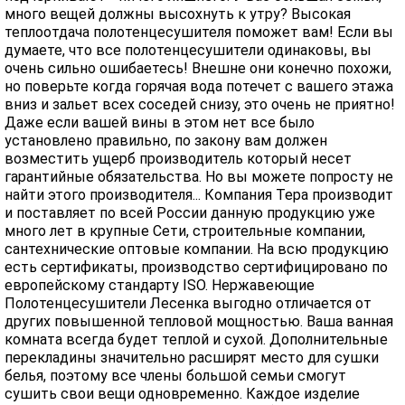
много вещей должны высохнуть к утру? Высокая
теплоотдача полотенцесушителя поможет вам! Если вы
думаете, что все полотенцесушители одинаковы, вы
очень сильно ошибаетесь! Внешне они конечно похожи,
но поверьте когда горячая вода потечет с вашего этажа
вниз и зальет всех соседей снизу, это очень не приятно!
Даже если вашей вины в этом нет все было
установлено правильно, по закону вам должен
возместить ущерб производитель который несет
гарантийные обязательства. Но вы можете попросту не
найти этого производителя... Компания Тера производит
и поставляет по всей России данную продукцию уже
много лет в крупные Сети, строительные компании,
сантехнические оптовые компании. На всю продукцию
есть сертификаты, производство сертифицировано по
европейскому стандарту ISO. Нержавеющие
Полотенцесушители Лесенка выгодно отличается от
других повышенной тепловой мощностью. Ваша ванная
комната всегда будет теплой и сухой. Дополнительные
перекладины значительно расширят место для сушки
белья, поэтому все члены большой семьи смогут
сушить свои вещи одновременно. Каждое изделие