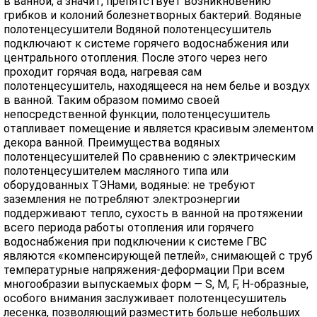
в ванной, а значит, препятствует возникновению
грибков и колоний болезнетворных бактерий. Водяные
полотенцесушители Водяной полотенцесушитель
подключают к системе горячего водоснабжения или
центрального отопления. После этого через него
проходит горячая вода, нагревая сам
полотенцесушитель, находящееся на нем белье и воздух
в ванной. Таким образом помимо своей
непосредственной функции, полотенцесушитель
отапливает помещение и является красивым элементом
декора ванной. Преимущества водяных
полотенцесушителей По сравнению с электрическим
полотенцесушителем масляного типа или
оборудованных ТЭНами, водяные: не требуют
заземления не потребляют электроэнергии
поддерживают тепло, сухость в ванной на протяжении
всего периода работы отопления или горячего
водоснабжения при подключении к системе ГВС
являются «компенсирующей петлей», снимающей с труб
температурные напряжения-деформации При всем
многообразии выпускаемых форм — S, M, F, H-образные,
особого внимания заслуживает полотенцесушитель
лесенка, позволяющий разместить больше небольших