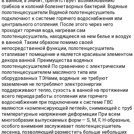
в ванной, а значит, препятствует возникновению
грибков и колоний болезнетворных бактерий. Водяные
полотенцесушители Водяной полотенцесушитель
подключают к системе горячего водоснабжения или
центрального отопления. После этого через него
проходит горячая вода, нагревая сам
полотенцесушитель, находящееся на нем белье и воздух
в ванной. Таким образом помимо своей
непосредственной функции, полотенцесушитель
отапливает помещение и является красивым элементом
декора ванной. Преимущества водяных
полотенцесушителей По сравнению с электрическим
полотенцесушителем масляного типа или
оборудованных ТЭНами, водяные: не требуют
заземления не потребляют электроэнергии
поддерживают тепло, сухость в ванной на протяжении
всего периода работы отопления или горячего
водоснабжения при подключении к системе ГВС
являются «компенсирующей петлей», снимающей с труб
температурные напряжения-деформации При всем
многообразии выпускаемых форм — S, M, F, H-образные,
особого внимания заслуживает полотенцесушитель
лесенка, позволяющий разместить больше небольших