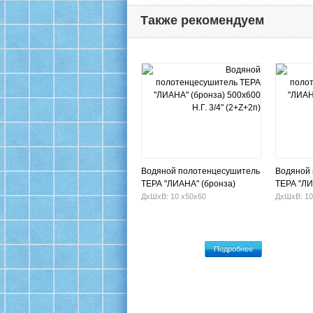
Также рекомендуем
Водяной полотенцесушитель
Водяной
ТЕРА "ЛИАНА" (бронза)
ТЕРА "ЛИ
500х600 Н.Г. 3/4" (2+Z+2п)
500х500 Н
ДхШхВ: 10 х50х60
ДхШхВ: 10
Подробнее