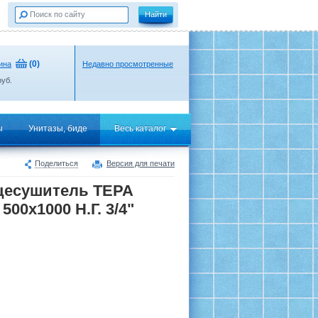
(
0
)
ина
Недавно просмотренные
уб.
ы
Унитазы, биде
Весь каталог
Поделиться
Версия для печати
цесушитель ТЕРА
500х1000 Н.Г. 3/4"