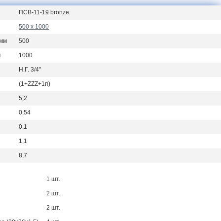
ПСВ-11-19 bronze
500 х 1000
 мм
500
м
1000
Н.Г. 3/4"
(1+ZZZ+1п)
5,2
0,54
0,1
1,1
8,7
1 шт.
2 шт.
2 шт.