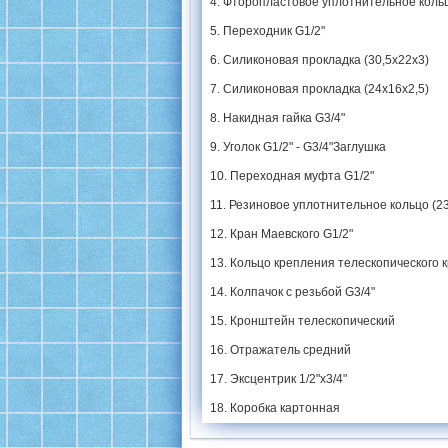
4. Фторопластовое уплотнительное кольц
5. Переходник G1/2"
6. Силиконовая прокладка (30,5х22х3)
7. Силиконовая прокладка (24х16х2,5)
8. Накидная гайка G3/4"
9. Уголок G1/2" - G3/4"Заглушка
10. Переходная муфта G1/2"
11. Резиновое уплотнительное кольцо (2
12. Кран Маевского G1/2"
13. Кольцо крепления телескопического
14. Колпачок с резьбой G3/4"
15. Кронштейн телескопический
16. Отражатель средний
17. Эксцентрик 1/2"х3/4"
18. Коробка картонная