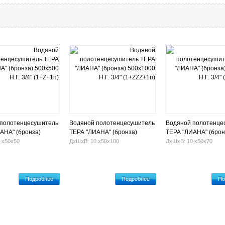
 полотенцесушитель
Водяной полотенцесушитель
Водяной полотенце
АНА" (бронза)
ТЕРА "ЛИАНА" (бронза)
ТЕРА "ЛИАНА" (брон
.Г. 3/4" (1+Z+1п)
500х1000 Н.Г. 3/4" (1+ZZZ+1п)
500х700 Н.Г. 3/4" (1
 х50х50
ДхШхВ: 10 х50х100
ДхШхВ: 10 х50х70
Подробнее
Подробнее
По