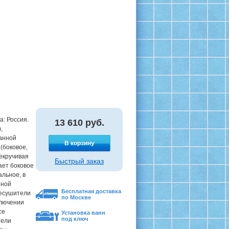
а: Россия.
13 610
руб.
,
ванной
В корзину
(боковое,
екручивая
Быстрый заказ
ает боковое
альное, в
нной
Бесплатная доставка
цесушители
по Москве
ключении
се
Установка ванн
под ключ
тели