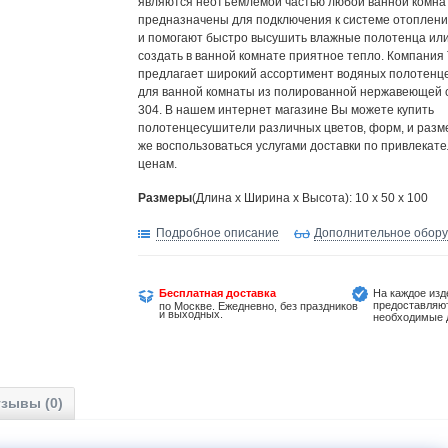
являются неотъемлемой частью любой ванной комна
предназначены для подключения к системе отоплени
и помогают быстро высушить влажные полотенца или
создать в ванной комнате приятное тепло. Компания
предлагает широкий ассортимент водяных полотен
для ванной комнаты из полированной нержавеющей с
304. В нашем интернет магазине Вы можете купить
полотенцесушители различных цветов, форм, и разме
же воспользоваться услугами доставки по привлекат
ценам.
Размеры
(Длина х Ширина х Высота): 10 x 50 x 100
Подробное описание
Дополнительное обор
Бесплатная доставка
На каждое изд
предоставляю
по Москве. Ежедневно, без праздников
и выходных.
необходимые 
зывы (0)