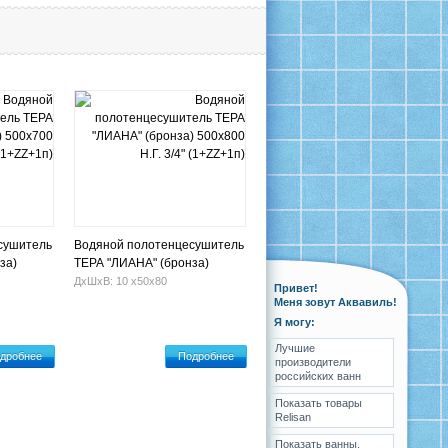
сушитель
Водяной полотенцесушитель
за)
ТЕРА "ЛИАНА" (бронза)
+ZZ+1п)
500х800 Н.Г. 3/4" (1+ZZ+1п)
ДхШхВ: 10 х50х80
Привет!
Меня зовут Аквавиль!
Я могу:
Лучшие
дробнее
Подробнее
производители
российских ванн
Показать товары
Relisan
Показать ванны,