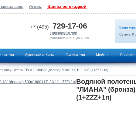
Ванны со скидкой
становка ванны
Отзывы
2026-07-02 06:08:32
729-17-06
+7 (495)
Ваша корз
перезвоните мне
Сумма:
0
р
работаем с 9:00 до 23:00
ушители
Душевые кабины
Смесители
Мебель
Раковин
енцесушитель ТЕРА "ЛИАНА" (бронза) 500х1000 Н.Г. 3/4" (1+ZZZ+1п)
Водяной полотен
"ЛИАНА" (бронза) 
(1+ZZZ+1п)