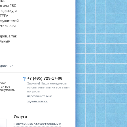
ты,
я или ГВС,
 одежду, и
 ТЕРА
цесушителей
тали AISI
ров, а так
ельным
удование
+7 (495) 729-17-06
елие
Звоните! Наши менеджеры
тся все
готовы ответить на все ваши
документы
вопросы
перезвоните мне
задать вопрос
Услуги
Сантехника отечественных и