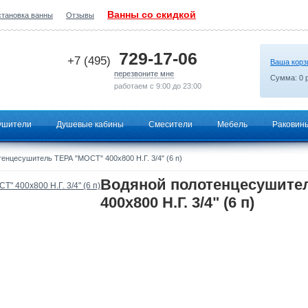
Ванны со скидкой
становка ванны
Отзывы
2026-06-24 11:24:10
729-17-06
+7 (495)
Ваша корз
перезвоните мне
Сумма:
0
р
работаем с 9:00 до 23:00
ушители
Душевые кабины
Смесители
Мебель
Раковин
енцесушитель ТЕРА "МОСТ" 400х800 Н.Г. 3/4" (6 п)
Водяной полотенцесушите
400х800 Н.Г. 3/4" (6 п)