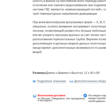
сухость в ванной на протяжении всего периода рабо
отопления или горячего водоснабжения при подключ
системе ГВС являются «компенсирующей петлей», 
труб температурные напряжения-деформации
При всем многообразии выпускаемых форм — S, M, F,
образные, особого внимания заслуживает полотенц
лесенка, позволяющий разместить больше небольши
или же ускорить просушку крупных за счет более част
расположения горизонтальных трубок. Верхняя полка
дополняющая отдельные модели данных полотенце
представляет дополнительные возможности по раз
вещей.
Размеры
(Длина х Ширина х Высота): 12 x 40 x 80
Подробное описание
Дополнительное обор
Бесплатная доставка
На каждое изд
предоставляю
по Москве. Ежедневно, без праздников
и выходных.
необходимые 