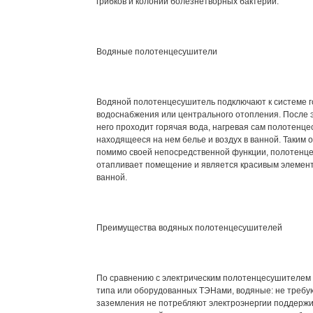
грибков и колоний болезнетворных бактерий.
Водяные полотенцесушители
Водяной полотенцесушитель подключают к системе г
водоснабжения или центрального отопления. После э
него проходит горячая вода, нагревая сам полотенце
находящееся на нем белье и воздух в ванной. Таким 
помимо своей непосредственной функции, полотенц
отапливает помещение и является красивым элемен
ванной.
Преимущества водяных полотенцесушителей
По сравнению с электрическим полотенцесушителем
типа или оборудованных ТЭНами, водяные: не требу
заземления не потребляют электроэнергии поддержи