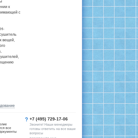
ты
ении к
снимающей с
 H-
есушитель
х вещей,
ого
,
сушителей,
мещению
удование
+7 (495) 729-17-06
елие
Звоните! Наши менеджеры
тся все
готовы ответить на все ваши
документы
вопросы