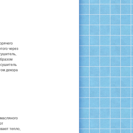
орячего
того через
сушитель,
образом
есушитель
том декора
 масляного
ют
вают тепло,