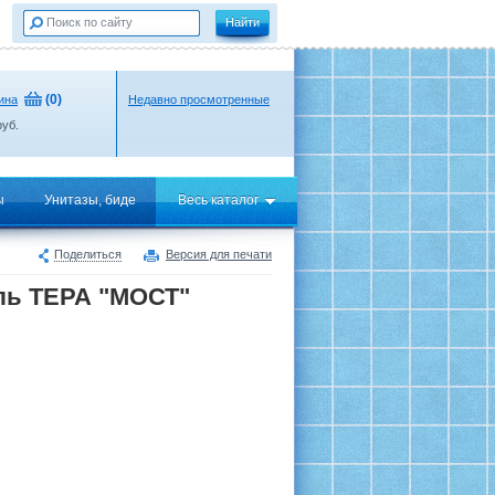
(
0
)
ина
Недавно просмотренные
уб.
ы
Унитазы, биде
Весь каталог
Поделиться
Версия для печати
ль ТЕРА "МОСТ"