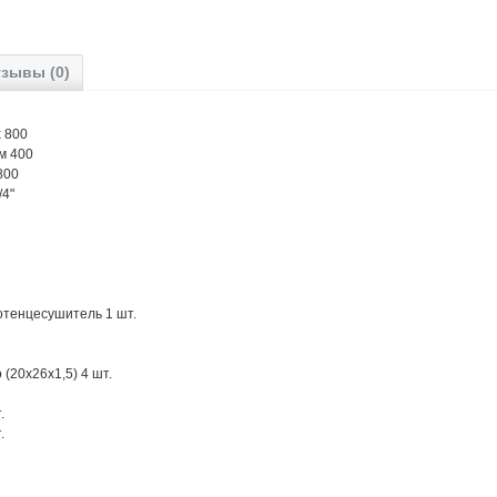
зывы (0)
 800
м 400
800
/4"
тенцесушитель 1 шт.
(20х26х1,5) 4 шт.
.
.