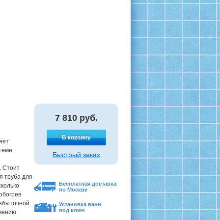
7 810
руб.
В корзину
яет
теме
Быстрый заказ
. Стоит
я труба для
Бесплатная доставка
сколько
по Москве
обогрев
избыточной
Установка ванн
под ключ
овению