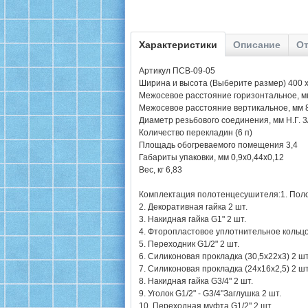
Характеристики
Описание
От
Артикул ПСВ-09-05
Ширина и высота (Выберите размер) 400 х
Межосевое расстояние горизонтальное, м
Межосевое расстояние вертикальное, мм 
Диаметр резьбового соединения, мм Н.Г. 3
Количество перекладин (6 п)
Площадь обогреваемого помещения 3,4
Габариты упаковки, мм 0,9х0,44х0,12
Вес, кг 6,83
Комплектация полотенцесушителя:1. Поло
2. Декоративная гайка 2 шт.
3. Накидная гайка G1" 2 шт.
4. Фторопластовое уплотнительное кольцо 
5. Переходник G1/2" 2 шт.
6. Силиконовая прокладка (30,5х22х3) 2 шт
7. Силиконовая прокладка (24х16х2,5) 2 шт
8. Накидная гайка G3/4" 2 шт.
9. Уголок G1/2" - G3/4"Заглушка 2 шт.
10. Переходная муфта G1/2" 2 шт.