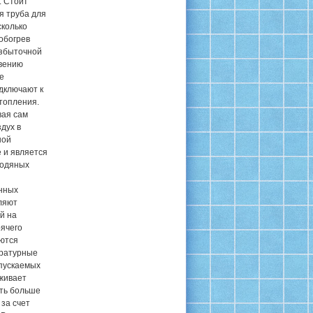
. Стоит
я труба для
сколько
обогрев
избыточной
овению
е
дключают к
топления.
вая сам
дух в
ной
 и является
водяных
нных
ляют
й на
рячего
яются
ературные
пускаемых
уживает
ть больше
за счет