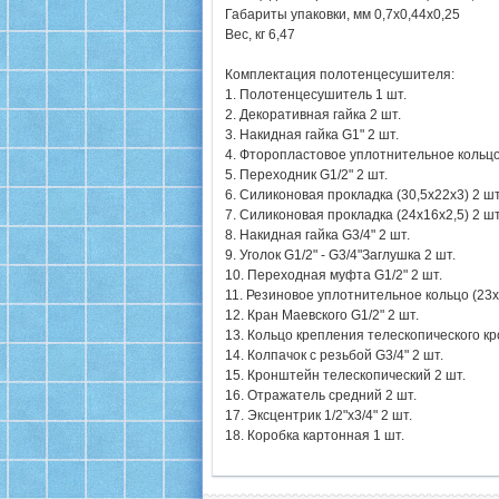
Габариты упаковки, мм 0,7х0,44х0,25
Вес, кг 6,47
Комплектация полотенцесушителя:
1. Полотенцесушитель 1 шт.
2. Декоративная гайка 2 шт.
3. Накидная гайка G1" 2 шт.
4. Фторопластовое уплотнительное кольцо 
5. Переходник G1/2" 2 шт.
6. Силиконовая прокладка (30,5х22х3) 2 шт
7. Силиконовая прокладка (24х16х2,5) 2 шт
8. Накидная гайка G3/4" 2 шт.
9. Уголок G1/2" - G3/4"Заглушка 2 шт.
10. Переходная муфта G1/2" 2 шт.
11. Резиновое уплотнительное кольцо (23х1
12. Кран Маевского G1/2" 2 шт.
13. Кольцо крепления телескопического к
14. Колпачок с резьбой G3/4" 2 шт.
15. Кронштейн телескопический 2 шт.
16. Отражатель средний 2 шт.
17. Эксцентрик 1/2"х3/4" 2 шт.
18. Коробка картонная 1 шт.