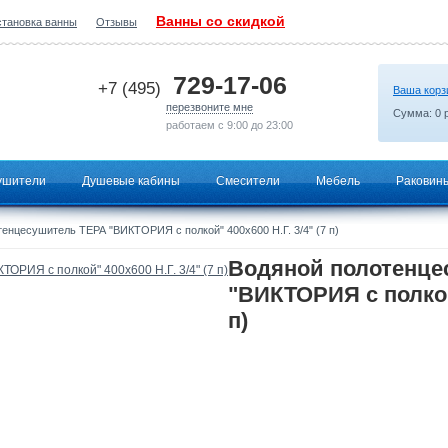
Ванны со скидкой
становка ванны
Отзывы
2026-06-25 07:37:40
729-17-06
+7 (495)
Ваша корз
перезвоните мне
Сумма:
0
р
работаем с 9:00 до 23:00
ушители
Душевые кабины
Смесители
Мебель
Раковин
енцесушитель ТЕРА "ВИКТОРИЯ с полкой" 400х600 Н.Г. 3/4" (7 п)
Водяной полотенце
"ВИКТОРИЯ с полкой"
п)