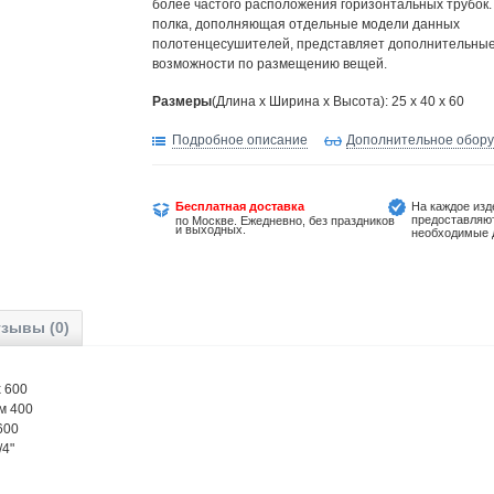
более частого расположения горизонтальных трубок.
полка, дополняющая отдельные модели данных
полотенцесушителей, представляет дополнительны
возможности по размещению вещей.
Размеры
(Длина х Ширина х Высота): 25 x 40 x 60
Подробное описание
Дополнительное обор
Бесплатная доставка
На каждое изд
предоставляю
по Москве. Ежедневно, без праздников
и выходных.
необходимые 
зывы (0)
 600
м 400
600
/4"