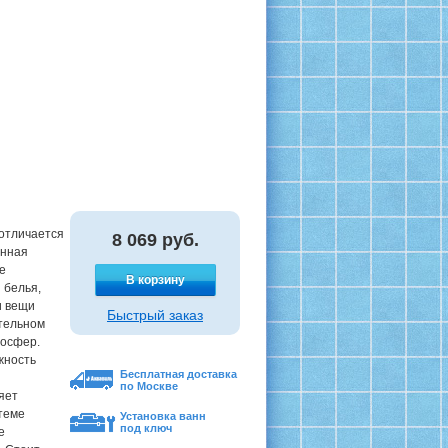
отличается
8 069
руб.
анная
е
В корзину
 белья,
и вещи
Быстрый заказ
тельном
мосфер.
жность
Бесплатная доставка
по Москве
яет
теме
Установка ванн
под ключ
е