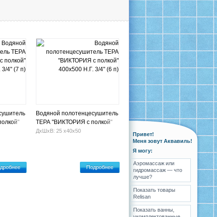
сушитель
Водяной полотенцесушитель
полкой"
ТЕРА "ВИКТОРИЯ с полкой"
п)
400х500 Н.Г. 3/4" (6 п)
ДхШхВ: 25 х40х50
Привет!
Меня зовут Аквавиль!
Я могу:
Аэромассаж или
дробнее
Подробнее
гидромассаж — что
лучше?
Показать товары
Relisan
Показать ванны,
укомплектованные