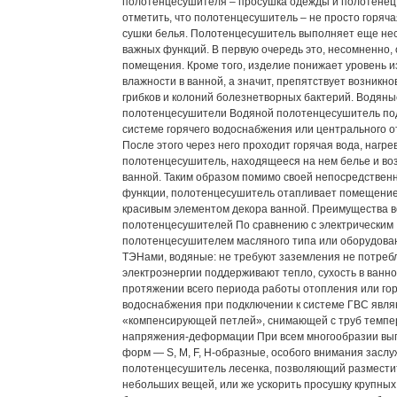
полотенцесушителя – просушка одежды и полотенец
отметить, что полотенцесушитель – не просто горяча
сушки белья. Полотенцесушитель выполняет еще не
важных функций. В первую очередь это, несомненно, 
помещения. Кроме того, изделие понижает уровень 
влажности в ванной, а значит, препятствует возникн
грибков и колоний болезнетворных бактерий. Водяны
полотенцесушители Водяной полотенцесушитель по
системе горячего водоснабжения или центрального о
После этого через него проходит горячая вода, нагре
полотенцесушитель, находящееся на нем белье и воз
ванной. Таким образом помимо своей непосредствен
функции, полотенцесушитель отапливает помещение
красивым элементом декора ванной. Преимущества 
полотенцесушителей По сравнению с электрическим
полотенцесушителем масляного типа или оборудова
ТЭНами, водяные: не требуют заземления не потреб
электроэнергии поддерживают тепло, сухость в ванно
протяжении всего периода работы отопления или го
водоснабжения при подключении к системе ГВС явл
«компенсирующей петлей», снимающей с труб темп
напряжения-деформации При всем многообразии вы
форм — S, M, F, H-образные, особого внимания засл
полотенцесушитель лесенка, позволяющий размести
небольших вещей, или же ускорить просушку крупных 