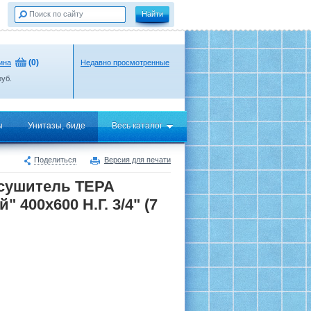
(
0
)
ина
Недавно просмотренные
уб.
ы
Унитазы, биде
Весь каталог
Поделиться
Версия для печати
сушитель ТЕРА
 400х600 Н.Г. 3/4" (7