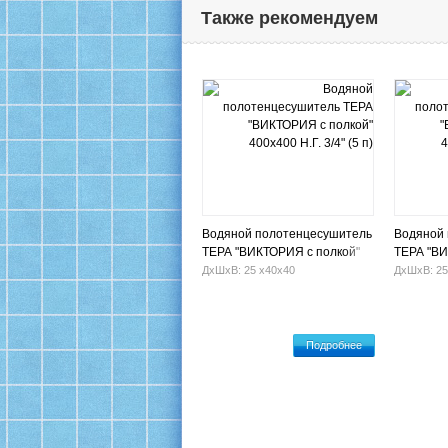
Также рекомендуем
Водяной полотенцесушитель
Водяной
ТЕРА "ВИКТОРИЯ с полкой"
ТЕРА "ВИ
400х400 Н.Г. 3/4" (5 п)
400х800 Н.
ДхШхВ: 25 х40х40
ДхШхВ: 25
Подробнее