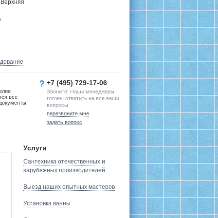
 Верхняя
е
удование
+7 (495) 729-17-06
елие
Звоните! Наши менеджеры
тся все
готовы ответить на все ваши
документы
вопросы
перезвоните мне
задать вопрос
Услуги
Сантехника отечественных и
зарубежных производителей
Выезд наших опытных мастеров
Установка ванны