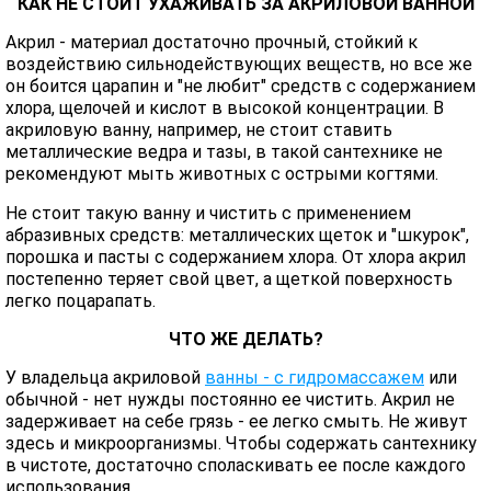
КАК НЕ СТОИТ УХАЖИВАТЬ ЗА АКРИЛОВОЙ ВАННОЙ
Акрил - материал достаточно прочный, стойкий к
воздействию сильнодействующих веществ, но все же
он боится царапин и "не любит" средств с содержанием
хлора, щелочей и кислот в высокой концентрации. В
акриловую ванну, например, не стоит ставить
металлические ведра и тазы, в такой сантехнике не
рекомендуют мыть животных с острыми когтями.
Не стоит такую ванну и чистить с применением
абразивных средств: металлических щеток и "шкурок",
порошка и пасты с содержанием хлора. От хлора акрил
постепенно теряет свой цвет, а щеткой поверхность
легко поцарапать.
ЧТО ЖЕ ДЕЛАТЬ?
У владельца акриловой
ванны - с гидромассажем
или
обычной - нет нужды постоянно ее чистить. Акрил не
задерживает на себе грязь - ее легко смыть. Не живут
здесь и микроорганизмы. Чтобы содержать сантехнику
в чистоте, достаточно споласкивать ее после каждого
использования.