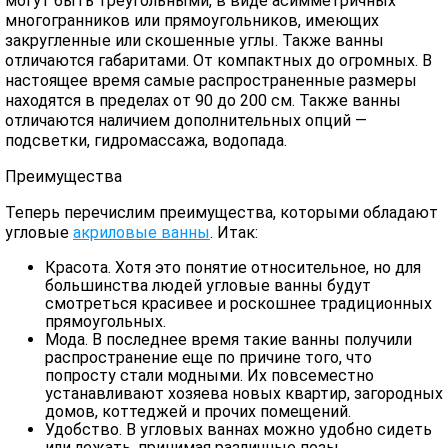
могут быть треугольными, в виде асимметричных
многогранников или прямоугольников, имеющих
закругленные или скошенные углы. Также ванны
отличаются габаритами. От компактных до огромных. В
настоящее время самые распространенные размеры
находятся в пределах от 90 до 200 см. Также ванны
отличаются наличием дополнительных опций —
подсветки, гидромассажа, водопада.
Преимущества
Теперь перечислим преимущества, которыми обладают
угловые
акриловые ванны
. Итак:
Красота. Хотя это понятие относительное, но для
большинства людей угловые ванны будут
смотреться красивее и роскошнее традиционных
прямоугольных.
Мода. В последнее время такие ванны получили
распространение еще по причине того, что
попросту стали модными. Их повсеместно
устанавливают хозяева новых квартир, загородных
домов, коттеджей и прочих помещений.
Удобство. В угловых ваннах можно удобно сидеть
или лежать, принимая различные позы.