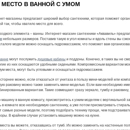
МЕСТО В ВАННОЙ С УМОМ
ет-магазины предлагают широкий выбор сантехники, которая поможет орган
й так, чтобы хватило место для всего.
моздкого элемента – ванны. Интернет-магазин сантехники «Аквавиль» предла
ем
небольших размеров. Поставив такую в угол комнаты и вдоль стены вы сэк
талоге модели можно оснащать гидромассажем, что поможет вам организоват
ванне
могут послужить
душевые кабины
и поддоны. Конечно, в таких вы не с
огие из них оснащаются удобными сиденьями. Компромиссным вариантом мож
м места, могут быть угловыми и оснащаться гидромассажем.
сторнее можно, если отказаться от унитаза в пользу мини-моделей или компа
кую раковину можно также заменить мини-моделью. Если вам необходимо имет
бинированным вариантам. Такие совмещают сразу зеркало, тумбу и раковину, 
машину в ванную комнату, присмотритесь к узким моделям с вертикальной з
 в комнате всю необходимую сантехнику, а уже потом присматривать стира
 самые разные модели, поэтому подобрать технику проще, чем подстраивать
оры. В крайнем случае установить машинку можно на кухне.
места вы можете, отказавшись от тумб. Их можно заменить на настенные пол