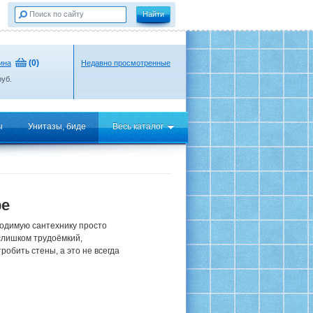
(
0
)
ина
Недавно просмотренные
уб.
ы
Унитазы, биде
Весь каталог
ре
ходимую сантехнику просто
слишком трудоёмкий,
обить стены, а это не всегда