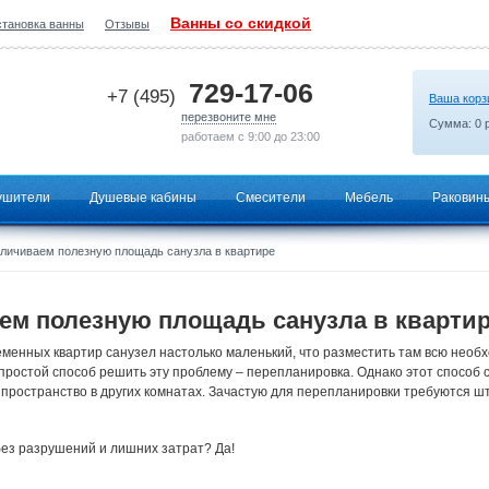
Ванны со скидкой
становка ванны
Отзывы
2026-08-06 19:08:54
729-17-06
+7 (495)
Ваша корз
перезвоните мне
Сумма:
0
р
работаем с 9:00 до 23:00
ушители
Душевые кабины
Смесители
Мебель
Раковин
личиваем полезную площадь санузла в квартире
ем полезную площадь санузла в кварти
менных квартир санузел настолько маленький, что разместить там всю необ
ростой способ решить эту проблему – перепланировка. Однако этот способ 
пространство в других комнатах. Зачастую для перепланировки требуются штр
ез разрушений и лишних затрат? Да!