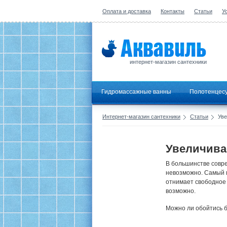
Оплата и доставка
Контакты
Статьи
У
интернет-магазин сантехники
Гидромассажные ванны
Полотенцес
Интернет-магазин сантехники
Статьи
Уве
Увеличива
В большинстве совре
невозможно. Самый п
отнимает свободное 
возможно.
Можно ли обойтись б