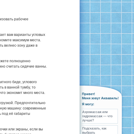
изовать рабочее
гает вам варианты угловых
ономите максимум места.
ь велнес-зону даже в
можете полноценно
но считать сидячие ванны.
ктного биде, углового
ь в ванной тумбу, то
что экономит много места.
Привет!
Меня зовут Аквавиль!
агрузкой. Предпочтительно
Я могу:
льную машину: современные
Аэромассаж или
 под её габариты
гидромассаж — что
лучше?
Подсказать, как
очки или экраны, если вы
выбрать