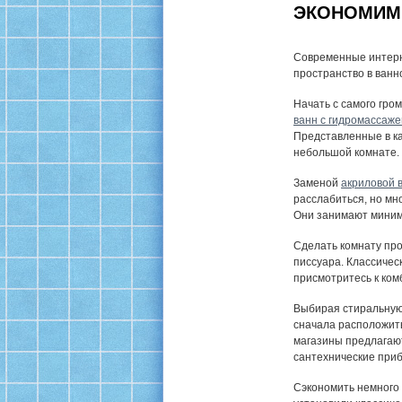
ЭКОНОМИМ 
Современные интерн
пространство в ванно
Начать с самого гро
ванн с гидромассаж
Представленные в ка
небольшой комнате.
Заменой
акриловой 
расслабиться, но мн
Они занимают миниму
Сделать комнату про
писсуара. Классичес
присмотритесь к ком
Выбирая стиральную 
сначала расположить
магазины предлагают
сантехнические приб
Сэкономить немного 