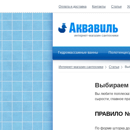
Оплата и доставка
Контакты
Статьи
У
интернет-магазин сантехники
Гидромассажные ванны
Полотенцес
Интернет-магазин сантехники
Статьи
Выб
Выбираем 
Вы любите поплескат
сырости, главное пр
ПРАВИЛО №
По форме шторка до