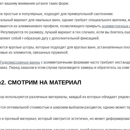
ет вашему вниманию штанги таких форм:
е простые и популярные, подходят для прямоугольной сантехники.
альный вариант для овальных ванн, однако требует специального крепежа, к
ливаются из алюминиевого профиля, позволяющего прикрыть
асимметричные 
 Регулируются по размеру, лучший вариант в тех случаях, если вы боитесь о
вляют собой г-образную дугу с дополнительной фиксацией.
еются круглые шторы, которые подходят для круглых ванн, установленных по
емые из элементов, связанных пружиной.
Гидромассажные ванны
с асимметричными формами часто требуют нестанда
аказ. Перед заказом в этом случае произведите замеры и обратитесь за совет
2. СМОТРИМ НА МАТЕРИАЛ
ор используются различные материалы, каждый из которых обладает рядом 
ется оптимальной стоимостью и широким выбором расцветок, однако может п
 и прочный материал, который смотрится эстетично, но может деформирова