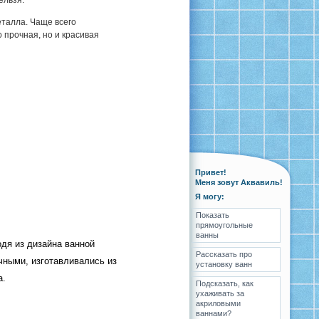
ельзя.
талла. Чаще всего
 прочная, но и красивая
Привет!
Меня зовут Аквавиль!
Я могу:
Показать
прямоугольные
ванны
дя из дизайна ванной
Рассказать про
чными, изготавливались из
установку ванн
а.
Подсказать, как
ухаживать за
акриловыми
ваннами?