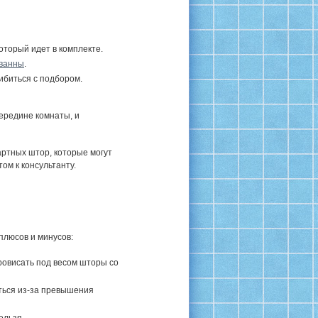
оторый идет в комплекте.
ванны
.
шибиться с подбором.
середине комнаты, и
ртных штор, которые могут
ом к консультанту.
плюсов и минусов:
ровисать под весом шторы со
ться из-за превышения