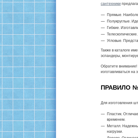
сантехники
предлага
Прямые. Наиболе
Полукруглые. Иде
Гибкие. Изготав
Телескопические.
Угловые. Предста
Также в каталоге им
эспандеры, монтиру
Обратите внимание!
изготавливаться на з
ПРАВИЛО №
Для изготовления шт
Пластик. Отлича
временем.
Металл. Надежны
нагрузки.