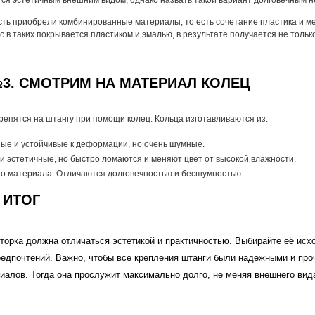
ся эстетичным внешним видом, однако назвать такой вариант долговечным н
ть приобрели комбинированные материалы, то есть сочетание пластика и ме
с в таких покрывается пластиком и эмалью, в результате получается не только
3. СМОТРИМ НА МАТЕРИАЛ КОЛЕЦ
репятся на штангу при помощи колец. Кольца изготавливаются из:
ые и устойчивые к деформации, но очень шумные.
 и эстетичные, но быстро ломаются и меняют цвет от высокой влажности.
о материала. Отличаются долговечностью и бесшумностью.
 ИТОГ
орка должна отличаться эстетикой и практичностью. Выбирайте её исхо
редпочтений. Важно, чтобы все крепления штанги были надежными и про
иалов. Тогда она прослужит максимально долго, не меняя внешнего вид