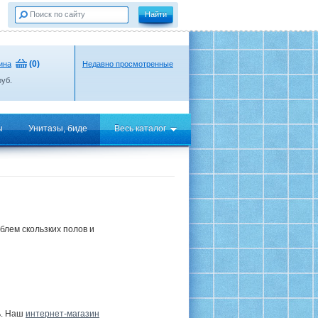
(
0
)
ина
Недавно просмотренные
уб.
ы
Унитазы, биде
Весь каталог
блем скользких полов и
ь. Наш
интернет-магазин