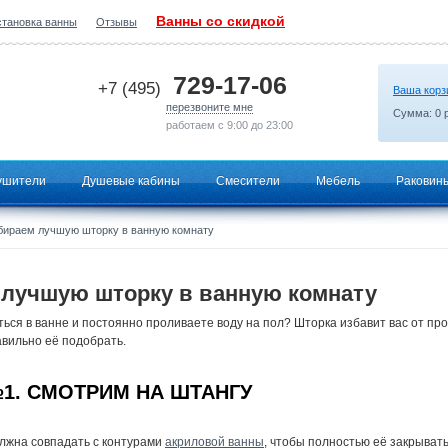
Ванны со скидкой
становка ванны
Отзывы
2026-08-07 09:59:21
729-17-06
+7 (495)
Ваша корз
перезвоните мне
Сумма:
0
р
работаем с 9:00 до 23:00
ушители
Душевые кабины
Смесители
Мебель
Раковин
ираем лучшую шторку в ванную комнату
лучшую шторку в ванную комнату
ься в ванне и постоянно проливаете воду на пол? Шторка избавит вас от про
авильно её подобрать.
1. СМОТРИМ НА ШТАНГУ
лжна совпадать с контурами
акриловой ванны
, чтобы полностью её закрыват