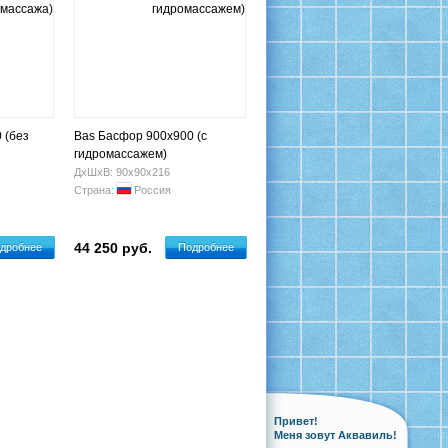
 (без
Bas Басфор 900х900 (с
гидромассажем)
ДхШхВ: 90х90х216
Страна:
Россия
44 250 руб.
дробнее
Подробнее
Привет!
Меня зовут Аквавиль!