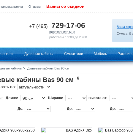
Ванны со скидкой
становка ванны
Отзывы
2026-07-10 15:49:26
729-17-06
+7 (495)
Ваша корз
перезвоните мне
Сумма:
0
р
работаем с 9:00 до 23:00
ушители
Душевые кабины
Смесители
Мебель
Раковин
шевые кабины
Душевые кабины Bas 90 см
6
вые кабины Bas 90 см
вать по:
ы:
Длина:
Ширина:
высота от:
До:
До:
До: