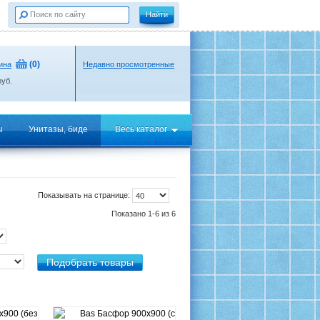
(
0
)
ина
Недавно просмотренные
уб.
ы
Унитазы, биде
Весь каталог
Показывать на странице:
Показано 1-6 из 6