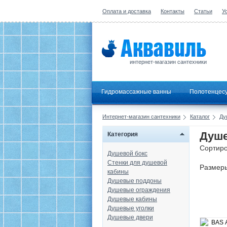
Оплата и доставка
Контакты
Статьи
У
интернет-магазин сантехники
Гидромассажные ванны
Полотенцес
Интернет-магазин сантехники
Каталог
Ду
Душе
Категория
Сортиро
Душевой бокс
Стенки для душевой
Размер
кабины
Душевые поддоны
Душевые ограждения
Душевые кабины
Душевые уголки
Душевые двери