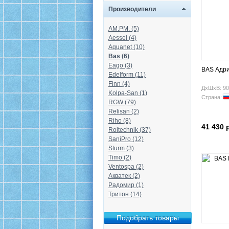
Производители
AM.PM. (5)
Aessel (4)
Aquanet (10)
Bas (6)
Eago (3)
BAS Адри
Edelform (11)
Finn (4)
ДхШхВ: 90
Kolpa-San (1)
Страна:
RGW (79)
Relisan (2)
Riho (8)
41 430 
Roltechnik (37)
SaniPro (12)
Sturm (3)
Timo (2)
Ventospa (2)
Акватек (2)
Радомир (1)
Тритон (14)