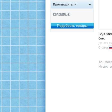
Производители
Радомир (4)
РАДОМИР
бокс
ДхШхВ: 15
Страна:
121 750 р
Не доступ