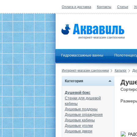
Оплата и доставка
Контакты
Статьи
У
интернет-магазин сантехники
Гидромассажные ванны
Полотенцес
Интернет-магазин сантехники
Каталог
Ду
Душе
Категория
Сортиро
Душевой бокс
Стенки для душевой
Размер
кабины
Душевые поддоны
Душевые ограждения
Душевые кабины
Душевые уголки
Душевые двери