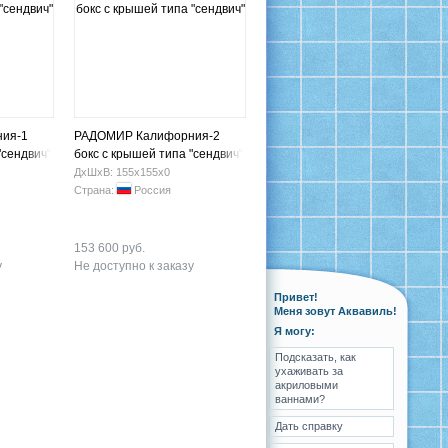
ия-1
РАДОМИР Калифорния-2
"сендвич"
бокс с крышей типа "сендвич"
ДхШхВ: 155х155х0
Страна:
Россия
153 600 руб.
у
Не доступно к заказу
Привет!
Меня зовут Аквавиль!
Я могу:
Подсказать, как
ухаживать за
акриловыми
ваннами?
Дать справку