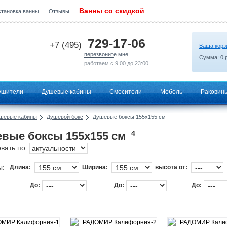
Ванны со скидкой
становка ванны
Отзывы
2026-07-03 07:45:49
729-17-06
+7 (495)
Ваша корз
перезвоните мне
Сумма:
0
р
работаем с 9:00 до 23:00
ушители
Душевые кабины
Смесители
Мебель
Раковин
шевые кабины
Душевой бокс
Душевые боксы 155х155 см
4
вые боксы 155х155 см
вать по:
ы:
Длина:
Ширина:
высота от:
До:
До:
До: