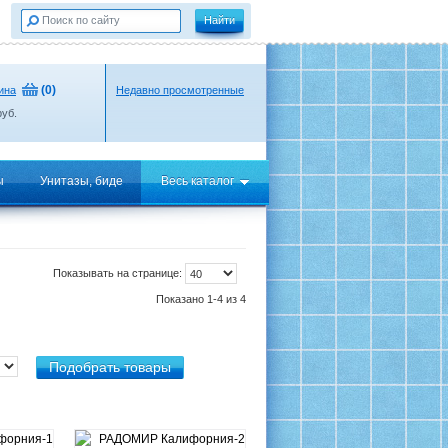
(
0
)
ина
Недавно просмотренные
уб.
ы
Унитазы, биде
Весь каталог
Показывать на странице:
Показано 1-4 из 4