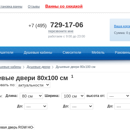
Ванны со скидкой
становка ванны
Отзывы
2026-07-03 12:50:28
729-17-06
+7 (495)
Ваша корз
перезвоните мне
Сумма:
0
р
работаем с 9:00 до 23:00
ушители
Душевые кабины
Смесители
Мебель
Раковин
шевые кабины
Душевые двери
Душевые двери 80х100 см
1
вые двери 80х100 см
вать по:
ы:
Длина:
Ширина:
высота от:
До:
До:
До: