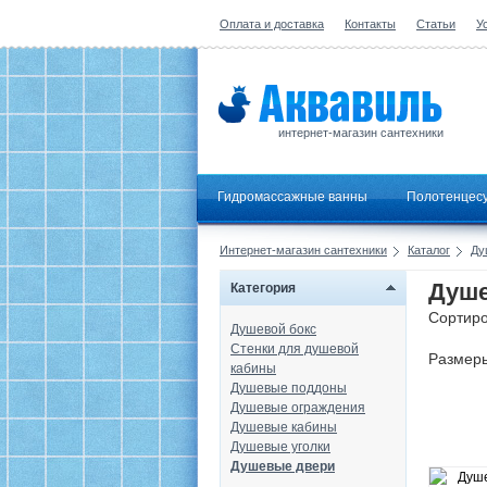
Оплата и доставка
Контакты
Статьи
У
интернет-магазин сантехники
Гидромассажные ванны
Полотенцес
Интернет-магазин сантехники
Каталог
Ду
Душе
Категория
Сортиро
Душевой бокс
Стенки для душевой
Размер
кабины
Душевые поддоны
Душевые ограждения
Душевые кабины
Душевые уголки
Душевые двери