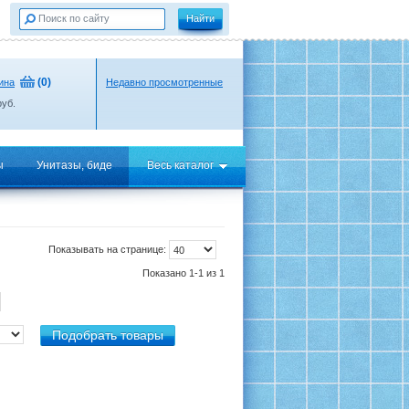
(
0
)
ина
Недавно просмотренные
уб.
ы
Унитазы, биде
Весь каталог
Показывать на странице:
Показано 1-1 из 1