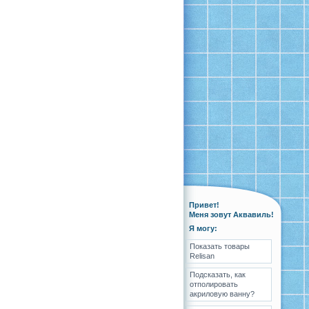
Привет!
Меня зовут Аквавиль!
Я могу:
Показать товары
Relisan
Подсказать, как
отполировать
акриловую ванну?