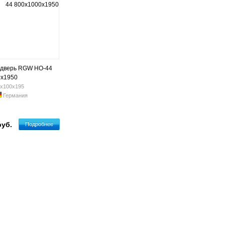
 дверь RGW HO-44
0х1950
х100х195
Германия
руб.
Подробнее