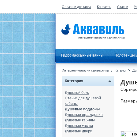
Оплата и доставка
Контакты
Статьи
У
интернет-магазин сантехники
Гидромассажные ванны
Полотенцес
Интернет-магазин сантехники
Каталог
Ду
Душе
Категория
Сортиро
Душевой бокс
Стенки для душевой
Размер
кабины
Душевые поддоны
Душевые ограждения
Душевые кабины
Душевые уголки
Душевые двери