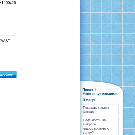
GW ST-
дробнее
Привет!
Меня зовут Аквавиль!
Я могу:
Показать товары
Relisan
Подсказать, как
выбрать
гидромассажную
ванну?