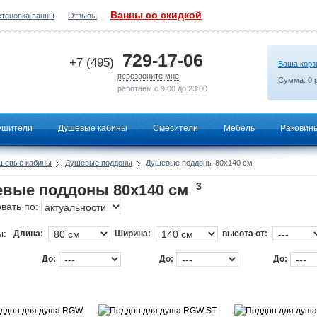
Ванны со скидкой
становка ванны
Отзывы
2026-07-07 19:55:40
729-17-06
+7 (495)
Ваша корз
перезвоните мне
Сумма:
0
р
работаем с 9:00 до 23:00
ушители
Душевые кабины
Смесители
Мебель
Раковин
шевые кабины
Душевые поддоны
Душевые поддоны 80х140 см
3
вые поддоны 80х140 см
вать по:
ы:
Длина:
Ширина:
высота от:
До:
До:
До: