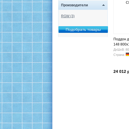
Производители
RGW (3)
Поддон 
148 800х
ДхШхВ: 80
Страна:
24 012 