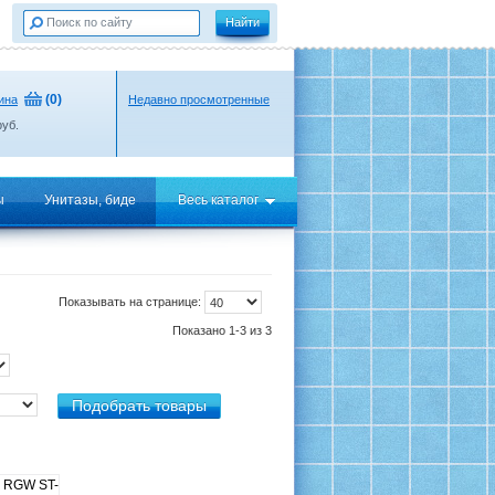
(
0
)
ина
Недавно просмотренные
уб.
ы
Унитазы, биде
Весь каталог
Показывать на странице:
Показано 1-3 из 3