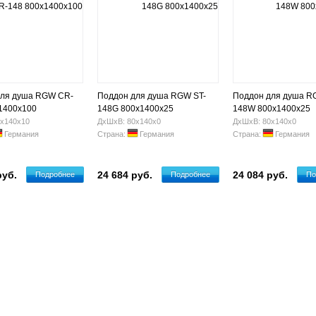
для душа RGW CR-
Поддон для душа RGW ST-
Поддон для душа R
1400х100
148G 800х1400х25
148W 800x1400x25
х140х10
ДхШхВ: 80х140х0
ДхШхВ: 80х140х0
Германия
Страна:
Германия
Страна:
Германия
руб.
24 684 руб.
24 084 руб.
Подробнее
Подробнее
По