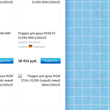
GW AWF-
Поддон для душа RGW ST-
0129G 900х1200х25
ДхШхВ: 90х120х0
Страна:
Германия
18 413 руб.
дробнее
Подробнее