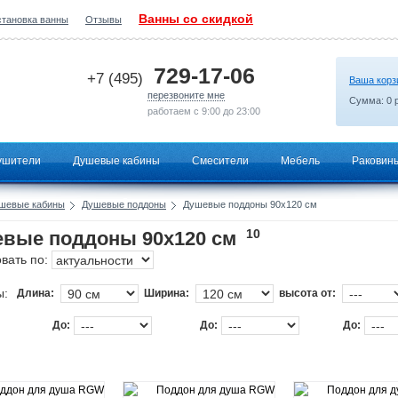
Ванны со скидкой
становка ванны
Отзывы
2026-07-09 00:54:41
729-17-06
+7 (495)
Ваша корз
перезвоните мне
Сумма:
0
р
работаем с 9:00 до 23:00
ушители
Душевые кабины
Смесители
Мебель
Раковин
шевые кабины
Душевые поддоны
Душевые поддоны 90х120 см
10
вые поддоны 90х120 см
вать по:
ы:
Длина:
Ширина:
высота от:
До:
До:
До: