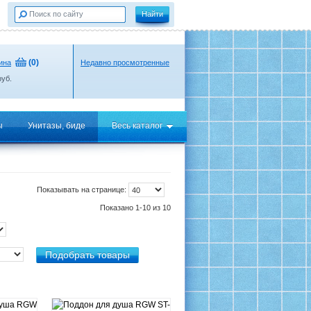
(
0
)
ина
Недавно просмотренные
уб.
ы
Унитазы, биде
Весь каталог
Показывать на странице:
Показано 1-10 из 10