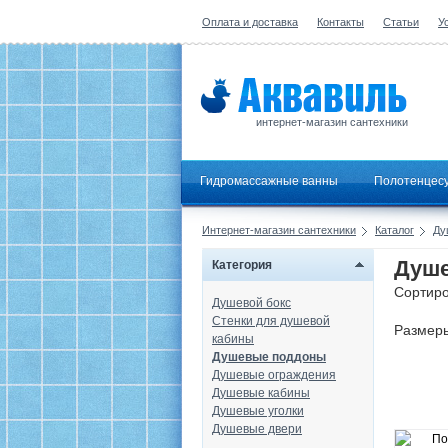
Оплата и доставка
Контакты
Статьи
У
интернет-магазин сантехники
Гидромассажные ванны
Полотенцес
Интернет-магазин сантехники
Каталог
Ду
Душе
Категория
Сортиро
Душевой бокс
Стенки для душевой
Размер
кабины
Душевые поддоны
Душевые ограждения
Душевые кабины
Душевые уголки
Душевые двери