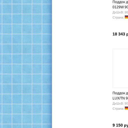
Поддон д
0129W 9
ДхШхВ: 90
Страна:
18 343 
Поддон 
LUX/TN 9
ДхШхВ: 90
Страна:
9 150 р