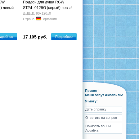
RGW
Поддон для душа RGW
) левый
ST/AL-0129G (серый) левый
900х1200х25
ДхШхВ: 90х120х0
Страна:
Германия
17 105 руб.
дробнее
Подробнее
Привет!
Меня зовут Аквавиль!
Я могу:
Дать справку
Ответить на вопрос
Показать ванны
Aquatika