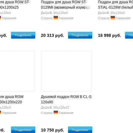
ля душа RGW ST-
Поддон для душа RGW ST-
Поддон для душа 
00х1200х25
0129MI (мраморный изумруд)
ST/AL-0129W (белый
900х1200х25
900х1200х25
х120х0
ДхШхВ: 90х120х0
ДхШхВ: 90х120х0
Германия
Страна:
Германия
Страна:
Германия
руб.
20 313 руб.
16 998 руб.
Подробнее
Подробнее
По
для душа RGW
Душевой поддон RGW B CL-S
00х1200х220
120x90
х120х0
ДхШхВ: 90х120х27
Германия
Страна:
Германия
уб.
10 750 руб.
Подробнее
Подробнее