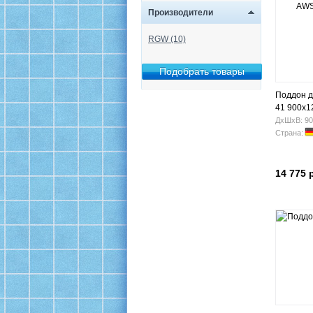
Производители
RGW (10)
Поддон 
41 900х1
ДхШхВ: 90
Страна:
14 775 